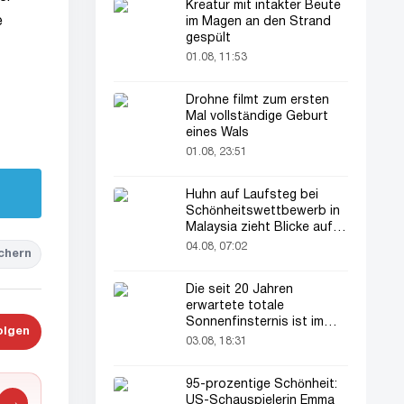
Kreatur mit intakter Beute
e
im Magen an den Strand
gespült
01.08, 11:53
Drohne filmt zum ersten
Mal vollständige Geburt
eines Wals
01.08, 23:51
Huhn auf Laufsteg bei
Schönheitswettbewerb in
Malaysia zieht Blicke auf
sich
04.08, 07:02
chern
Die seit 20 Jahren
erwartete totale
Sonnenfinsternis ist im
olgen
August zu sehen
03.08, 18:31
95-prozentige Schönheit:
US-Schauspielerin Emma
→