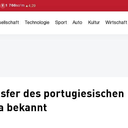
1 766
so'm
¥
▲
4,29
ellschaft
Technologie
Sport
Auto
Kultur
Wirtschaft
nsfer des portugiesischen
a bekannt