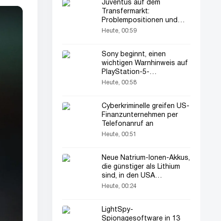
Juventus auf dem
Transfermarkt:
Problempositionen und
Kaderanalyse
Heute, 00:59
Sony beginnt, einen
wichtigen Warnhinweis auf
PlayStation-5-
Verpackungen zu drucken
Heute, 00:58
Cyberkriminelle greifen US-
Finanzunternehmen per
Telefonanruf an
Heute, 00:51
Neue Natrium-Ionen-Akkus,
die günstiger als Lithium
sind, in den USA
vorgestellt
Heute, 00:24
LightSpy-
Spionagesoftware in 13