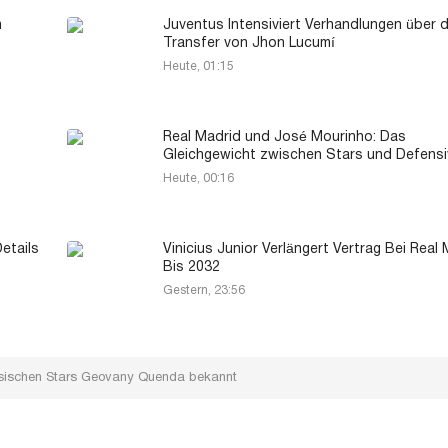
n
Juventus Intensiviert Verhandlungen über 
Transfer von Jhon Lucumí
Heute, 01:15
Real Madrid und José Mourinho: Das
Gleichgewicht zwischen Stars und Defensi
Heute, 00:16
etails
Vinicius Junior Verlängert Vertrag Bei Real
Bis 2032
Gestern, 23:56
iesischen Stars Geovany Quenda bekannt