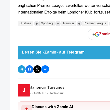
englischen Premier League zweifellos weiter verschär
internationalen Erfolge beim Londoner Klub fortzuse
+
+
+
Chelsea
Sporting
Transfer
Premier League
+
Zamin
Lesen Sie «Zamin» auf Telegram!
Jahongir Tursunov
J
«ZAMIN.UZ»
Redakteur
Discuss with Zamin AI