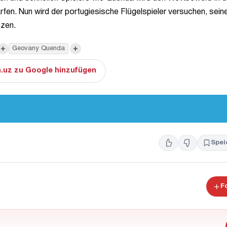
fen. Nun wird der portugiesische Flügelspieler versuchen, sein
tzen.
+
+
Geovany Quenda
.uz zu Google hinzufügen
Spei
F