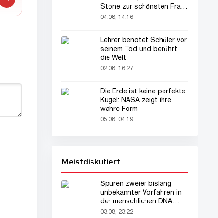
Stone zur schönsten Frau
der Welt gekürt
04.08, 14:16
Lehrer benotet Schüler vor
seinem Tod und berührt
die Welt
02.08, 16:27
Die Erde ist keine perfekte
Kugel: NASA zeigt ihre
wahre Form
05.08, 04:19
Meistdiskutiert
Spuren zweier bislang
unbekannter Vorfahren in
der menschlichen DNA
entdeckt
03.08, 23:22