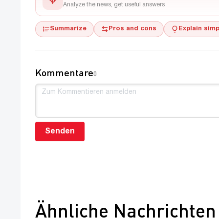
Analyze the news, get useful answers
Summarize
Pros and cons
Explain simp
Kommentare
0
Senden
Ähnliche Nachrichten