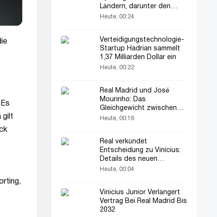
Ländern, darunter den
USA, entdeckt
Heute, 00:24
Verteidigungstechnologie-
die
Startup Hadrian sammelt
1,37 Milliarden Dollar ein
Heute, 00:22
Real Madrid und José
Mourinho: Das
 Es
Gleichgewicht zwischen
gilt
Stars und Defensive
Heute, 00:16
ack
Real verkündet
Entscheidung zu Vinicius:
Details des neuen
Vertrags...
Heute, 00:04
rting,
Vinicius Junior Verlängert
Vertrag Bei Real Madrid Bis
2032