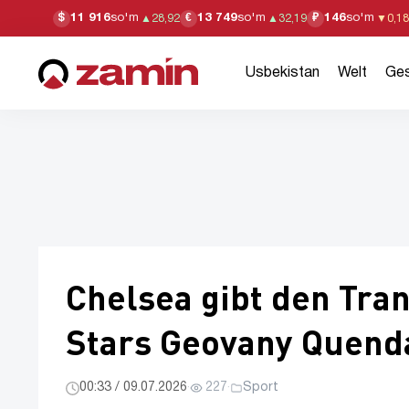
11 916
so'm
13 749
so'm
146
so'm
$
€
₽
▲
28,92
▲
32,19
▼
0,18
Usbekistan
Welt
Ges
Chelsea gibt den Tra
Stars Geovany Quend
00:33 / 09.07.2026
·
227
·
Sport