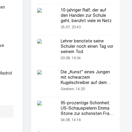
den
10-jähriger Ralf, der auf
den Händen zur Schule
geht, berührt viele im Netz
25.07, 23:43
Lehrer benotete seine
ve
Schüler noch einen Tag vor
seinem Tod
03.08, 19:34
Die „Kunst“ eines Jungen
 Madrid
mit schwarzem
Kugelschreiber auf dem
Pass seines Vaters zieht
Gestern, 14:20
alle Blicke auf sich
95-prozentige Schönheit:
US-Schauspielerin Emma
Stone zur schönsten Frau
der Welt gekürt
04.08, 14:16