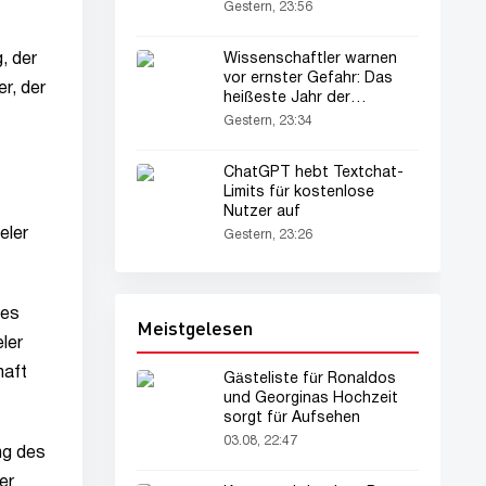
Gestern, 23:56
Wissenschaftler warnen
, der
vor ernster Gefahr: Das
r, der
heißeste Jahr der
Geschichte steht bevor
Gestern, 23:34
ChatGPT hebt Textchat-
Limits für kostenlose
Nutzer auf
eler
Gestern, 23:26
 es
Meistgelesen
ler
haft
Gästeliste für Ronaldos
und Georginas Hochzeit
sorgt für Aufsehen
03.08, 22:47
ung des
er