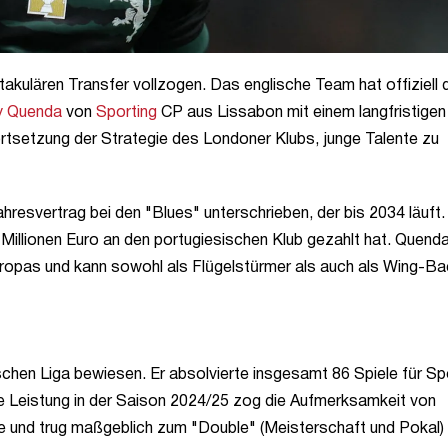
akulären Transfer vollzogen. Das englische Team hat offiziell 
y Quenda
von
Sporting
CP aus Lissabon mit einem langfristigen
Fortsetzung der Strategie des Londoner Klubs, junge Talente zu
hresvertrag bei den "Blues" unterschrieben, der bis 2034 läuft.
Millionen Euro an den portugiesischen Klub gezahlt hat. Quenda 
uropas und kann sowohl als Flügelstürmer als auch als Wing-B
chen Liga bewiesen. Er absolvierte insgesamt 86 Spiele für Spo
ne Leistung in der Saison 2024/25 zog die Aufmerksamkeit von
iele und trug maßgeblich zum "Double" (Meisterschaft und Pokal)