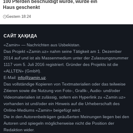
100 Pferden beschuldigt wurde, wurde ein
Haus geschenkt
Gestern 18:24
САЙТ ҲАҚИДА
«Zamin» — Nachrichten aus Usbekistan.
Das Projekt «Zamin.uz» nahm seine Tätigkeit am 1. Dezember
2014 auf und ist als Massenmedium unter der Zulassungsnummer
1117 vom 5. Juli 2016 registriert. Gründer des Projekts ist die
«ALLTEN» (GmbH).
E-Mail:
info@zamin.uz
.
Das vollständige Kopieren von Textmaterialien oder das teilweise
Zitieren sowie die Nutzung von Foto-, Grafik-, Audio- und/oder
Videomaterialien ist zulässig, sofern ein Hyperlink zu «Zamin.uz»
vorhanden ist und/oder ein Hinweis auf die Urheberschaft des
Online-Mediums «Zamin» beigefügt wird.
Die in den Autorenbeiträgen geäußerten Meinungen liegen bei den
Autoren und spiegeln möglicherweise nicht die Position der
Redaktion wider.