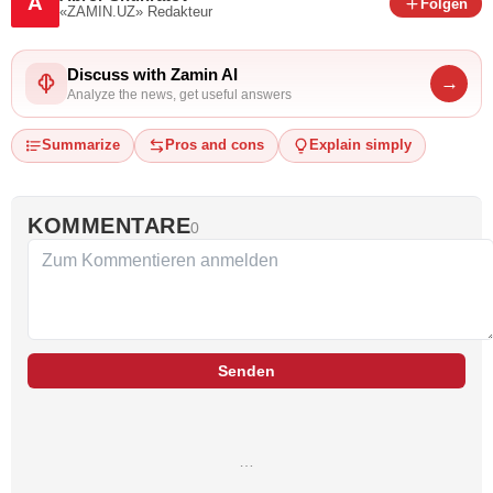
A
Folgen
«ZAMIN.UZ»
Redakteur
Discuss with Zamin AI
→
Analyze the news, get useful answers
Summarize
Pros and cons
Explain simply
KOMMENTARE
0
Senden
…