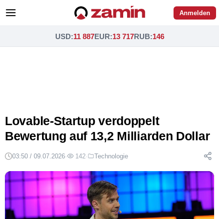
Anmelden
USD
:
11 887
EUR
:
13 717
RUB
:
146
Lovable-Startup verdoppelt
Bewertung auf 13,2 Milliarden Dollar
03:50 / 09.07.2026
·
142
·
Technologie