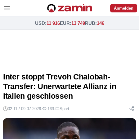
Anmelden
USD
:
11 916
EUR
:
13 749
RUB
:
146
Inter stoppt Trevoh Chalobah-
Transfer: Unerwartete Allianz in
Italien geschlossen
02:11 / 09.07.2026
·
169
·
Sport