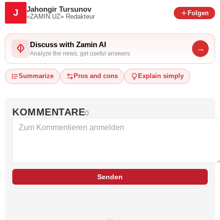
Jahongir Tursunov
J
Folgen
«ZAMIN.UZ»
Redakteur
Discuss with Zamin AI
→
Analyze the news, get useful answers
Summarize
Pros and cons
Explain simply
KOMMENTARE
0
Senden
…