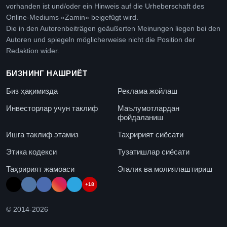
vorhanden ist und/oder ein Hinweis auf die Urheberschaft des
Online-Mediums «Zamin» beigefügt wird.
Die in den Autorenbeiträgen geäußerten Meinungen liegen bei den
Autoren und spiegeln möglicherweise nicht die Position der
Redaktion wider.
БИЗНИНГ НАШРИЁТ
Биз ҳақимизда
Реклама жойлаш
Инвесторлар учун таклиф
Маълумотлардан
фойдаланиш
Ишга таклиф этамиз
Таҳририят сиёсати
Этика кодекси
Тузатишлар сиёсати
Таҳририят жамоаси
Эгалик ва молиялаштириш
+18
© 2014-
2026