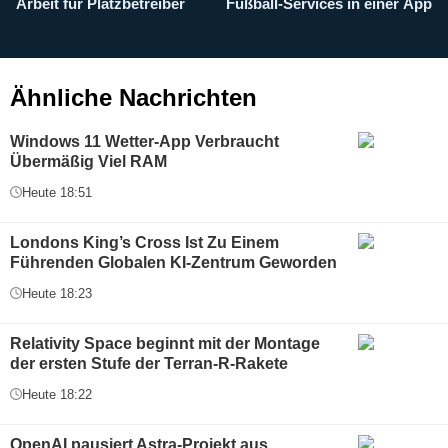
Arbeit für Platzbetreiber
Fußball-Services in einer App
I
b
g
Ähnliche Nachrichten
Windows 11 Wetter-App Verbraucht
Übermäßig Viel RAM
Heute 18:51
Londons King’s Cross Ist Zu Einem
Führenden Globalen KI-Zentrum Geworden
Heute 18:23
Relativity Space beginnt mit der Montage
der ersten Stufe der Terran-R-Rakete
Heute 18:22
OpenAI pausiert Astra-Projekt aus