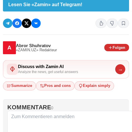
Lesen Sie «Zamin» auf Telegram!
Abror Shuhratov
A
Folgen
«ZAMIN.UZ»
Redakteur
Discuss with Zamin AI
→
Analyze the news, get useful answers
Summarize
Pros and cons
Explain simply
KOMMENTARE
0