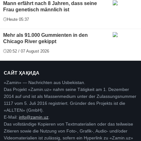
Mann erfährt nach 8 Jahren, dass seine
Frau genetisch männlich ist
Heute 05:37
Mehr als 91.000 Gummienten in den
Chicago River gekippt
20:52 / 07 August 2026
САЙТ ҲАҚИДА
«Zamin» — Nachrichten aus Usbekistan.
Das Projekt «Zamin.uz» nahm seine Tätigkeit am 1. Dezember
2014 auf und ist als Massenmedium unter der Zulassungsnummer
1117 vom 5. Juli 2016 registriert. Gründer des Projekts ist die
«ALLTEN» (GmbH).
E-Mail:
info@zamin.uz
.
Das vollständige Kopieren von Textmaterialien oder das teilweise
Zitieren sowie die Nutzung von Foto-, Grafik-, Audio- und/oder
Videomaterialien ist zulässig, sofern ein Hyperlink zu «Zamin.uz»