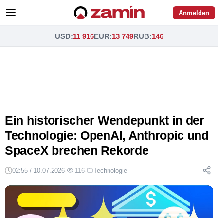
Anmelden
USD
:
11 916
EUR
:
13 749
RUB
:
146
Ein historischer Wendepunkt in der
Technologie: OpenAI, Anthropic und
SpaceX brechen Rekorde
02:55 / 10.07.2026
·
116
·
Technologie