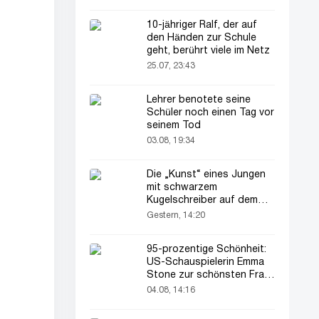
10-jähriger Ralf, der auf
den Händen zur Schule
geht, berührt viele im Netz
25.07, 23:43
Lehrer benotete seine
Schüler noch einen Tag vor
seinem Tod
03.08, 19:34
Die „Kunst“ eines Jungen
mit schwarzem
Kugelschreiber auf dem
Pass seines Vaters zieht
Gestern, 14:20
alle Blicke auf sich
95-prozentige Schönheit:
US-Schauspielerin Emma
Stone zur schönsten Frau
der Welt gekürt
04.08, 14:16