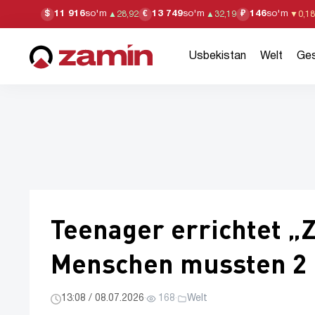
11 916
so'm
13 749
so'm
146
so'm
$
€
₽
▲
28,92
▲
32,19
▼
0,18
Usbekistan
Welt
Ges
Teenager errichtet „Z
Menschen mussten 2 
13:08 / 08.07.2026
·
168
·
Welt