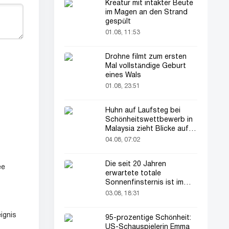
Kreatur mit intakter Beute
im Magen an den Strand
gespült
01.08, 11:53
Drohne filmt zum ersten
Mal vollständige Geburt
eines Wals
01.08, 23:51
Huhn auf Laufsteg bei
Schönheitswettbewerb in
Malaysia zieht Blicke auf
sich
04.08, 07:02
Die seit 20 Jahren
ee
erwartete totale
Sonnenfinsternis ist im
August zu sehen
03.08, 18:31
ignis
95-prozentige Schönheit:
US-Schauspielerin Emma