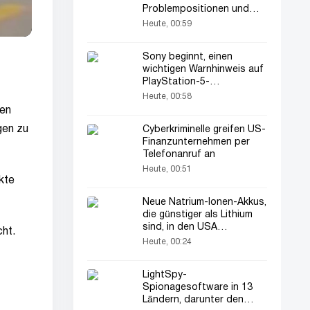
Problempositionen und
Kaderanalyse
Heute, 00:59
Sony beginnt, einen
wichtigen Warnhinweis auf
PlayStation-5-
Verpackungen zu drucken
Heute, 00:58
len
gen zu
Cyberkriminelle greifen US-
Finanzunternehmen per
Telefonanruf an
Heute, 00:51
kte
Neue Natrium-Ionen-Akkus,
die günstiger als Lithium
sind, in den USA
cht.
vorgestellt
Heute, 00:24
LightSpy-
Spionagesoftware in 13
Ländern, darunter den