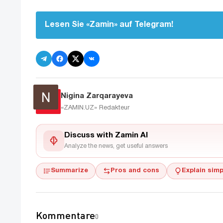
Lesen Sie «Zamin» auf Telegram!
Nigina Zarqarayeva
«ZAMIN.UZ»
Redakteur
Discuss with Zamin AI
Analyze the news, get useful answers
Summarize
Pros and cons
Explain simp
Kommentare
0