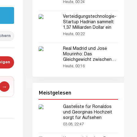
USA, entdeckt
Heute, 00:24
Verteidigungstechnologie-
Startup Hadrian sammelt
1,37 Milliarden Dollar ein
Heute, 00:22
chern
Real Madrid und José
Mourinho: Das
Gleichgewicht zwischen
olgen
Stars und Defensive
Heute, 00:16
→
Meistgelesen
Gästeliste für Ronaldos
und Georginas Hochzeit
sorgt für Aufsehen
03.08, 22:47