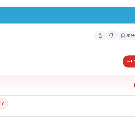
Spei
F
ly