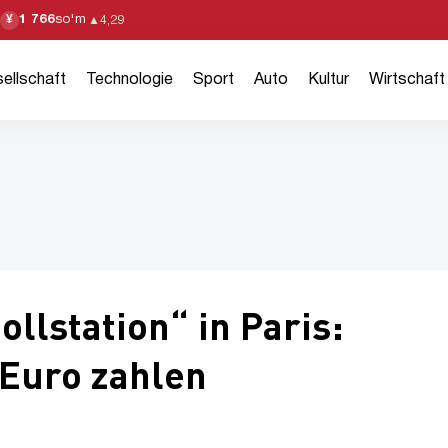
1 766
so'm
¥
▲
4,29
ellschaft
Technologie
Sport
Auto
Kultur
Wirtschaft
ollstation“ in Paris:
Euro zahlen