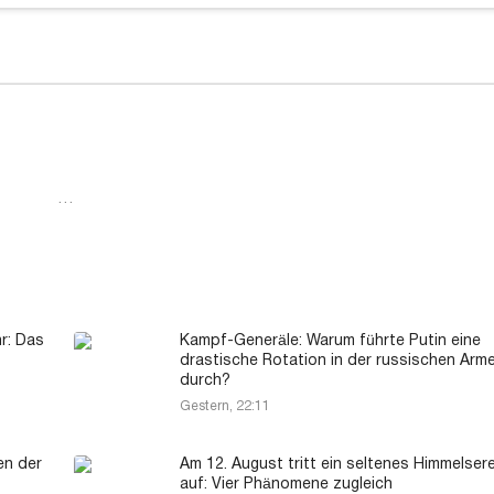
…
r: Das
Kampf-Generäle: Warum führte Putin eine
drastische Rotation in der russischen Arm
durch?
Gestern, 22:11
en der
Am 12. August tritt ein seltenes Himmelsere
auf: Vier Phänomene zugleich