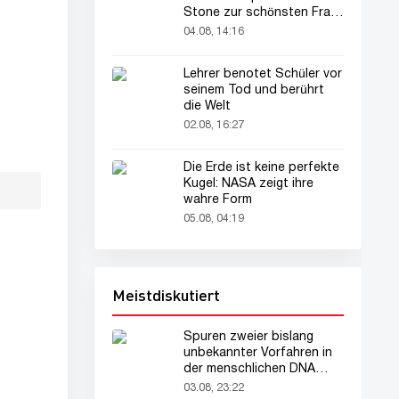
Stone zur schönsten Frau
der Welt gekürt
04.08, 14:16
Lehrer benotet Schüler vor
seinem Tod und berührt
die Welt
02.08, 16:27
Die Erde ist keine perfekte
Kugel: NASA zeigt ihre
wahre Form
05.08, 04:19
Meistdiskutiert
Spuren zweier bislang
unbekannter Vorfahren in
der menschlichen DNA
entdeckt
03.08, 23:22