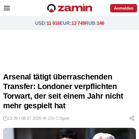
Anmelden
USD
:
11 916
EUR
:
13 749
RUB
:
146
Arsenal tätigt überraschenden
Transfer: Londoner verpflichten
Torwart, der seit einem Jahr nicht
mehr gespielt hat
13:39 / 08.07.2026
·
259
·
Sport