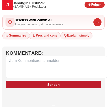
Jahongir Tursunov
J
Folgen
«ZAMIN.UZ»
Redakteur
Discuss with Zamin AI
→
Analyze the news, get useful answers
Summarize
Pros and cons
Explain simply
KOMMENTARE
0
Senden
…