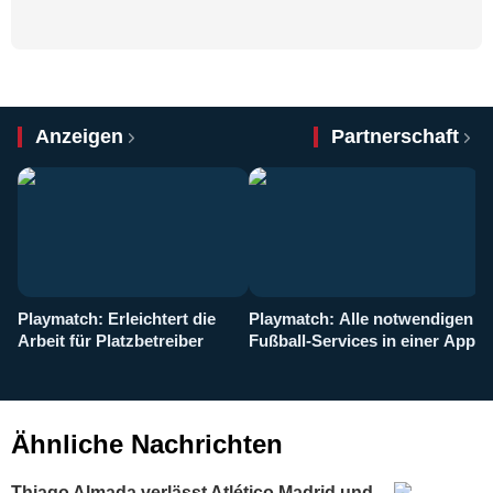
Anzeigen
Partnerschaft
Playmatch: Erleichtert die
Playmatch: Alle notwendigen
W
Arbeit für Platzbetreiber
Fußball-Services in einer App
I
b
g
Ähnliche Nachrichten
Thiago Almada verlässt Atlético Madrid und