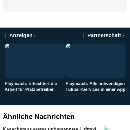
Anzeigen
Partnerschaft
Playmatch: Erleichtert die
Playmatch: Alle notwendigen
W
Arbeit für Platzbetreiber
Fußball-Services in einer App
I
b
g
Ähnliche Nachrichten
Kasachstans erstes unbemanntes Lufttaxi