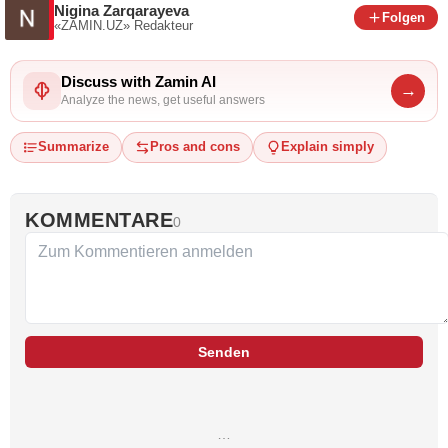
Nigina Zarqarayeva
Folgen
«ZAMIN.UZ»
Redakteur
Discuss with Zamin AI
→
Analyze the news, get useful answers
Summarize
Pros and cons
Explain simply
KOMMENTARE
0
Senden
…