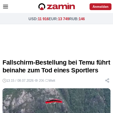
Anmelden
USD
:
11 916
EUR
:
13 749
RUB
:
146
Fallschirm-Bestellung bei Temu führt
beinahe zum Tod eines Sportlers
13:15 / 08.07.2026
·
206
·
Welt