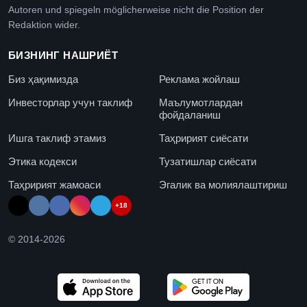
Autoren und spiegeln möglicherweise nicht die Position der
Redaktion wider.
БИЗНИНГ НАШРИЁТ
Биз ҳақимизда
Реклама жойлаш
Инвесторлар учун таклиф
Маълумотлардан
фойдаланиш
Ишга таклиф этамиз
Таҳририят сиёсати
Этика кодекси
Тузатишлар сиёсати
Таҳририят жамоаси
Эгалик ва молиялаштириш
+18
© 2014-
2026