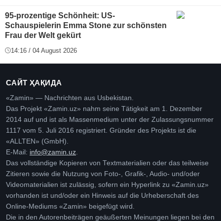
95-prozentige Schönheit: US-
Schauspielerin Emma Stone zur schönsten
Frau der Welt gekürt
14:16 / 04 August 2026
САЙТ ҲАҚИДА
«Zamin» — Nachrichten aus Usbekistan.
Das Projekt «Zamin.uz» nahm seine Tätigkeit am 1. Dezember
2014 auf und ist als Massenmedium unter der Zulassungsnummer
1117 vom 5. Juli 2016 registriert. Gründer des Projekts ist die
«ALLTEN» (GmbH).
E-Mail:
info@zamin.uz
.
Das vollständige Kopieren von Textmaterialien oder das teilweise
Zitieren sowie die Nutzung von Foto-, Grafik-, Audio- und/oder
Videomaterialien ist zulässig, sofern ein Hyperlink zu «Zamin.uz»
vorhanden ist und/oder ein Hinweis auf die Urheberschaft des
Online-Mediums «Zamin» beigefügt wird.
Die in den Autorenbeiträgen geäußerten Meinungen liegen bei den