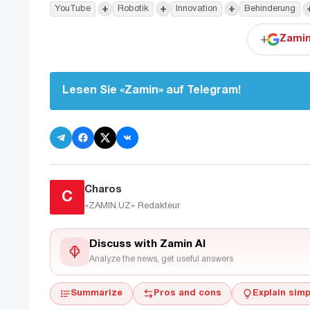
+
+
+
YouTube
Robotik
Innovation
Behinderung
+
Zamin
Lesen Sie «Zamin» auf Telegram!
Charos
C
«ZAMIN.UZ»
Redakteur
Discuss with Zamin AI
Analyze the news, get useful answers
Summarize
Pros and cons
Explain simp