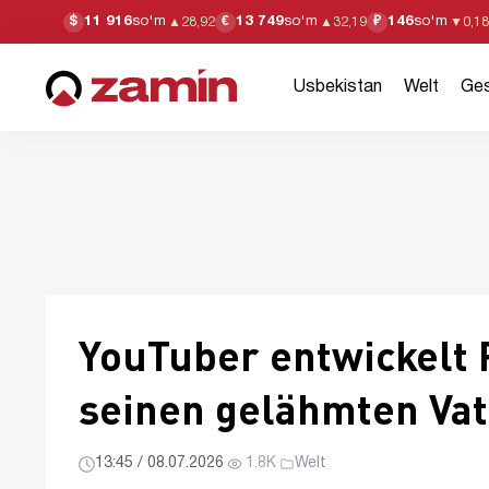
11 916
so'm
13 749
so'm
146
so'm
$
€
₽
▲
28,92
▲
32,19
▼
0,18
Usbekistan
Welt
Ges
YouTuber entwickelt 
seinen gelähmten Va
13:45 / 08.07.2026
·
1.8K
·
Welt