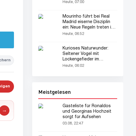
Heute, 07:00
Mourinho führt bei Real
Madrid eiserne Disziplin
ein: Neue Regeln treten in
Kraft
Heute, 06:52
Kurioses Naturwunder:
Seltener Vogel mit
Lockengefieder im
chern
Amazonasgebiet erstaunt
Heute, 06:02
Wissenschaftler
olgen
Meistgelesen
Gästeliste für Ronaldos
→
und Georginas Hochzeit
sorgt für Aufsehen
03.08, 22:47