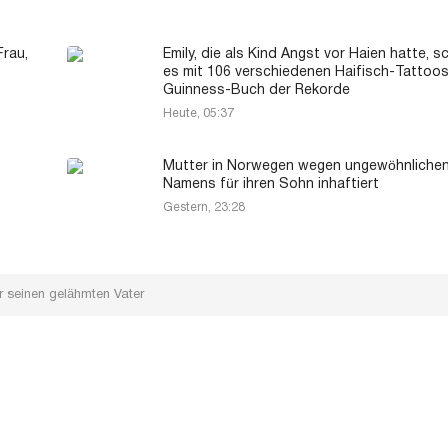
rau,
Emily, die als Kind Angst vor Haien hatte, s
es mit 106 verschiedenen Haifisch-Tattoos
Guinness-Buch der Rekorde
Heute, 05:37
Mutter in Norwegen wegen ungewöhnliche
Namens für ihren Sohn inhaftiert
Gestern, 23:28
ür seinen gelähmten Vater