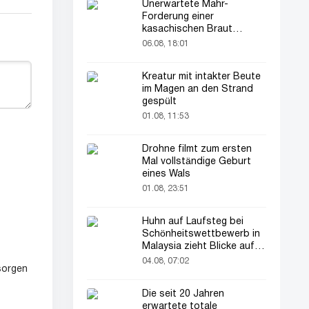
Unerwartete Mahr-
Forderung einer
kasachischen Braut
verblüfft alle
06.08, 18:01
Kreatur mit intakter Beute
im Magen an den Strand
gespült
01.08, 11:53
Drohne filmt zum ersten
Mal vollständige Geburt
eines Wals
01.08, 23:51
Huhn auf Laufsteg bei
Schönheitswettbewerb in
Malaysia zieht Blicke auf
sich
04.08, 07:02
sorgen
Die seit 20 Jahren
erwartete totale