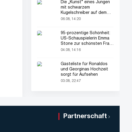
Die „Kunst“ eines Jungen
mit schwarzem
Kugelschreiber auf dem
Pass seines Vaters zieht
06.08, 14:20
alle Blicke auf sich
95-prozentige Schönheit:
US-Schauspielerin Emma
Stone zur schönsten Frau
der Welt gekürt
04.08, 14:16
Gästeliste für Ronaldos
und Georginas Hochzeit
sorgt für Aufsehen
03.08, 22:47
Partnerschaft