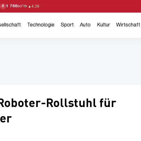
1 766
so'm
¥
▲
4,29
ellschaft
Technologie
Sport
Auto
Kultur
Wirtschaft
Roboter-Rollstuhl für
ter