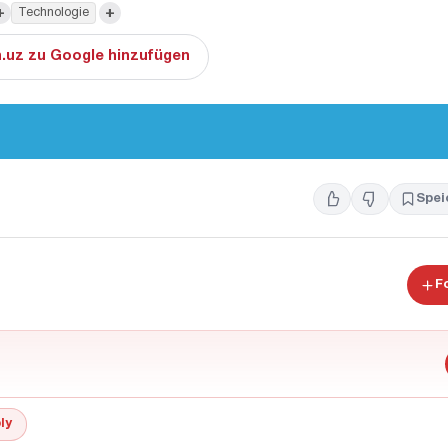
+
+
Technologie
.uz zu Google hinzufügen
Spei
F
ly