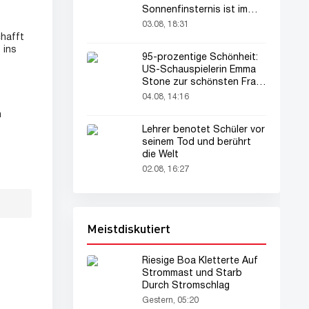
Sonnenfinsternis ist im
August zu sehen
03.08, 18:31
chafft
 ins
95-prozentige Schönheit:
US-Schauspielerin Emma
Stone zur schönsten Frau
der Welt gekürt
04.08, 14:16
n
Lehrer benotet Schüler vor
seinem Tod und berührt
die Welt
02.08, 16:27
Meistdiskutiert
Riesige Boa Kletterte Auf
Strommast und Starb
Durch Stromschlag
Gestern, 05:20