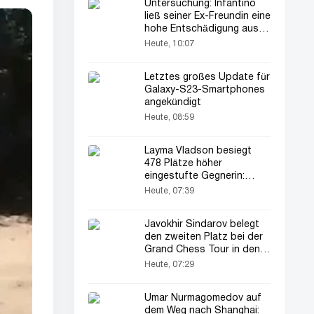
Untersuchung: Infantino
ließ seiner Ex-Freundin eine
hohe Entschädigung aus
UEFA-Mitteln zahlen!
Heute, 10:07
Letztes großes Update für
Galaxy-S23-Smartphones
angekündigt
Heute, 08:59
Layma Vladson besiegt
478 Plätze höher
eingestufte Gegnerin:
Sensation in Leipzig!
Heute, 07:39
Javokhir Sindarov belegt
den zweiten Platz bei der
Grand Chess Tour in den
USA!
Heute, 07:29
Umar Nurmagomedov auf
dem Weg nach Shanghai: