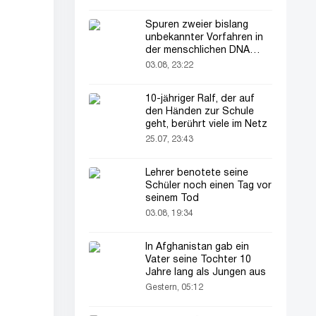
Spuren zweier bislang
unbekannter Vorfahren in
der menschlichen DNA
entdeckt
03.08, 23:22
10-jähriger Ralf, der auf
den Händen zur Schule
geht, berührt viele im Netz
25.07, 23:43
Lehrer benotete seine
Schüler noch einen Tag vor
seinem Tod
03.08, 19:34
In Afghanistan gab ein
Vater seine Tochter 10
Jahre lang als Jungen aus
Gestern, 05:12