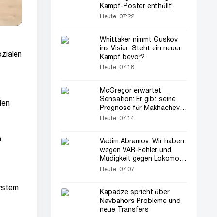
Kampf-Poster enthüllt!
Heute, 07:22
Whittaker nimmt Guskov
ins Visier: Steht ein neuer
ozialen
Kampf bevor?
Heute, 07:18
McGregor erwartet
Sensation: Er gibt seine
len
Prognose für Makhachev
ab
Heute, 07:14
n
Vadim Abramov: Wir haben
wegen VAR-Fehler und
Müdigkeit gegen Lokomotiv
verloren
Heute, 07:07
system
Kapadze spricht über
Navbahors Probleme und
neue Transfers