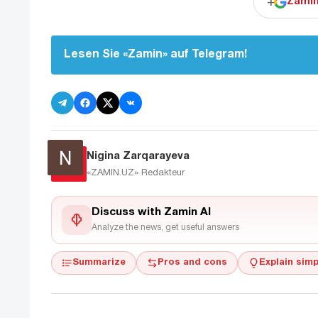
+
Zamin
Lesen Sie «Zamin» auf Telegram!
Nigina Zarqarayeva
«ZAMIN.UZ»
Redakteur
Discuss with Zamin AI
Analyze the news, get useful answers
Summarize
Pros and cons
Explain simp