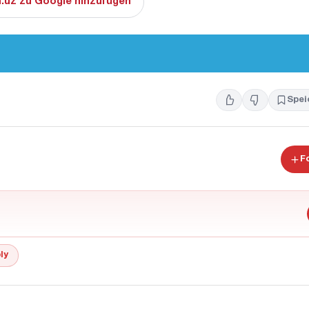
.uz zu Google hinzufügen
Spei
F
ly