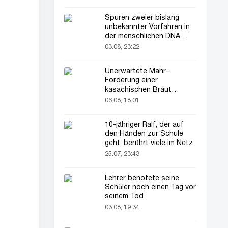
Spuren zweier bislang
unbekannter Vorfahren in
der menschlichen DNA
entdeckt
03.08, 23:22
Unerwartete Mahr-
Forderung einer
kasachischen Braut
verblüfft alle
06.08, 18:01
10-jähriger Ralf, der auf
den Händen zur Schule
geht, berührt viele im Netz
25.07, 23:43
Lehrer benotete seine
Schüler noch einen Tag vor
seinem Tod
03.08, 19:34