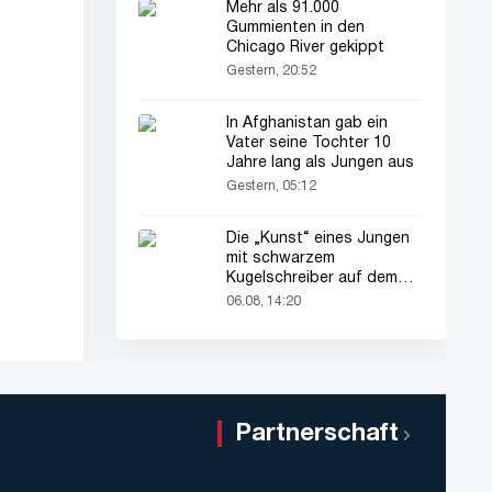
Mehr als 91.000
Gummienten in den
Chicago River gekippt
Gestern, 20:52
In Afghanistan gab ein
Vater seine Tochter 10
Jahre lang als Jungen aus
Gestern, 05:12
Die „Kunst“ eines Jungen
mit schwarzem
Kugelschreiber auf dem
Pass seines Vaters zieht
06.08, 14:20
alle Blicke auf sich
Partnerschaft