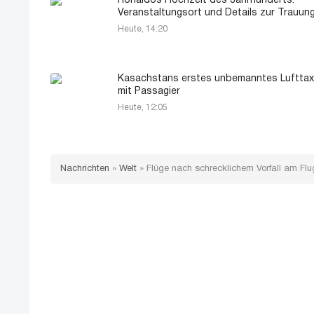
Ronaldos Hochzeit des Jahrhunderts:
Veranstaltungsort und Details zur Trauun
Heute, 14:20
Kasachstans erstes unbemanntes Lufttaxi 
mit Passagier
Heute, 12:05
Nachrichten
»
Welt
»
Flüge nach schrecklichem Vorfall am Fl