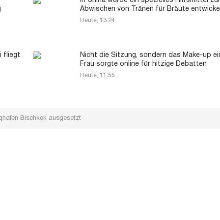
In China wurde ein spezielles Hilfsmittel z
g
Abwischen von Tränen für Bräute entwicke
Heute, 13:24
fliegt
Nicht die Sitzung, sondern das Make-up ei
Frau sorgte online für hitzige Debatten
Heute, 11:55
ughafen Bischkek ausgesetzt