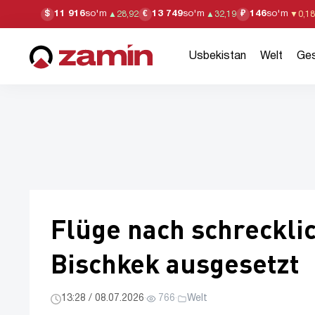
11 916
so'm
13 749
so'm
146
so'm
$
€
₽
▲
28,92
▲
32,19
▼
0,18
Usbekistan
Welt
Ges
Flüge nach schreckli
Bischkek ausgesetzt
13:28 / 08.07.2026
·
766
·
Welt