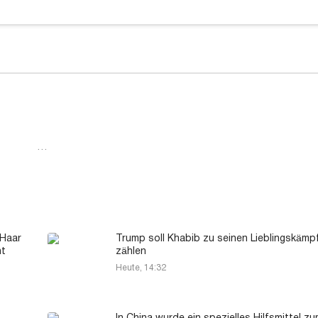
…
 Haar
Trump soll Khabib zu seinen Lieblingskämp
ht
zählen
Heute, 14:32