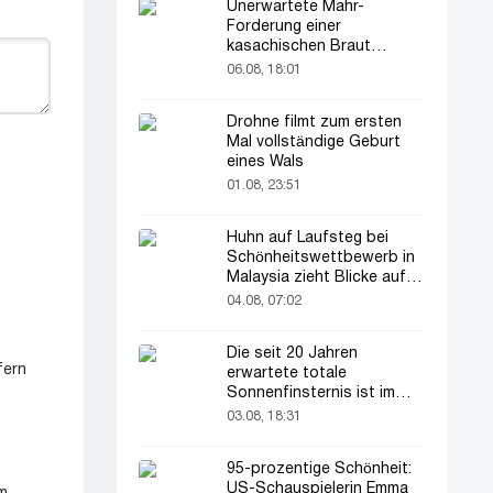
Unerwartete Mahr-
Forderung einer
kasachischen Braut
verblüfft alle
06.08, 18:01
Drohne filmt zum ersten
Mal vollständige Geburt
eines Wals
01.08, 23:51
Huhn auf Laufsteg bei
Schönheitswettbewerb in
Malaysia zieht Blicke auf
sich
04.08, 07:02
Die seit 20 Jahren
fern
erwartete totale
Sonnenfinsternis ist im
August zu sehen
03.08, 18:31
95-prozentige Schönheit:
US-Schauspielerin Emma