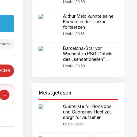
Heute, 20:39
Arthur Melo könnte seine
Karriere in der Türkei
fortsetzen
Heute, 20:35
chern
Barcelona-Star vor
Wechsel zu PSG: Details
des „sensationellen“
Transfers!
Heute, 20:30
olgen
Meistgelesen
→
Gästeliste für Ronaldos
und Georginas Hochzeit
sorgt für Aufsehen
03.08, 22:47