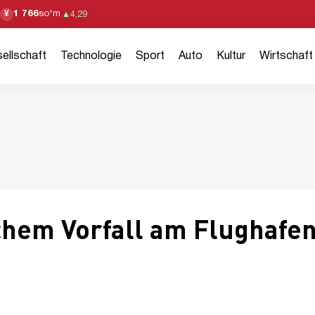
1 766
so'm
¥
▲
4,29
ellschaft
Technologie
Sport
Auto
Kultur
Wirtschaft
chem Vorfall am Flughafe