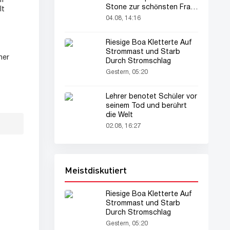
um
Stone zur schönsten Frau
lt
der Welt gekürt
04.08, 14:16
Riesige Boa Kletterte Auf
Strommast und Starb
ner
Durch Stromschlag
Gestern, 05:20
Lehrer benotet Schüler vor
seinem Tod und berührt
die Welt
02.08, 16:27
Meistdiskutiert
Riesige Boa Kletterte Auf
Strommast und Starb
Durch Stromschlag
Gestern, 05:20