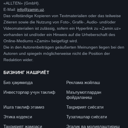
«ALLTEN» (GmbH).
E-Mail:
info@zamin.uz
.
Das vollständige Kopieren von Textmaterialien oder das teilweise
Zitieren sowie die Nutzung von Foto-, Grafik-, Audio- und/oder
Videomaterialien ist zulässig, sofern ein Hyperlink zu «Zamin.uz»
vorhanden ist und/oder ein Hinweis auf die Urheberschaft des
Online-Mediums «Zamin» beigefügt wird.
Die in den Autorenbeiträgen geäußerten Meinungen liegen bei den
Autoren und spiegeln möglicherweise nicht die Position der
Redaktion wider.
БИЗНИНГ НАШРИЁТ
Биз ҳақимизда
Реклама жойлаш
Инвесторлар учун таклиф
Маълумотлардан
фойдаланиш
Ишга таклиф этамиз
Таҳририят сиёсати
Этика кодекси
Тузатишлар сиёсати
Таҳририят жамоаси
Эгалик ва молиялаштириш