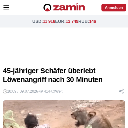
Anmelden
USD
:
11 916
EUR
:
13 749
RUB
:
146
45-jähriger Schäfer überlebt
Löwenangriff nach 30 Minuten
18:09 / 09.07.2026
·
414
·
Welt