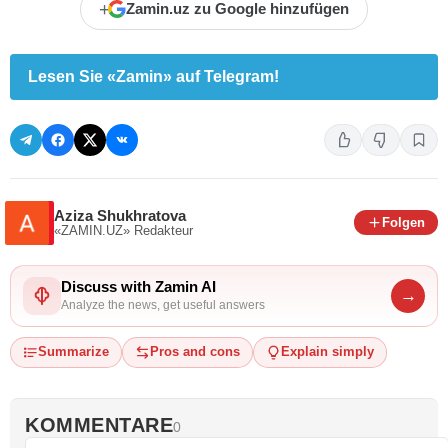
+
Zamin.uz zu Google hinzufügen
Lesen Sie «Zamin» auf Telegram!
Aziza Shukhratova
Folgen
«ZAMIN.UZ»
Redakteur
Discuss with Zamin AI
→
Analyze the news, get useful answers
Summarize
Pros and cons
Explain simply
KOMMENTARE
0