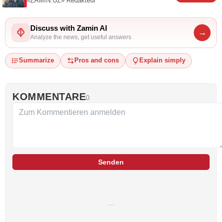
«ZAMIN.UZ»
Redakteur
Discuss with Zamin AI
→
Analyze the news, get useful answers
Summarize
Pros and cons
Explain simply
KOMMENTARE
0
Senden
…