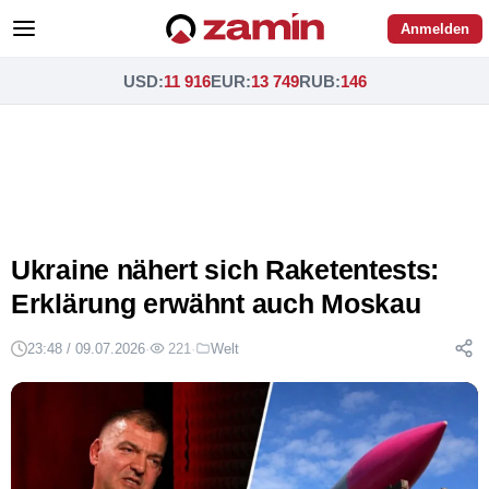
Anmelden
USD
:
11 916
EUR
:
13 749
RUB
:
146
Ukraine nähert sich Raketentests:
Erklärung erwähnt auch Moskau
23:48 / 09.07.2026
·
221
·
Welt