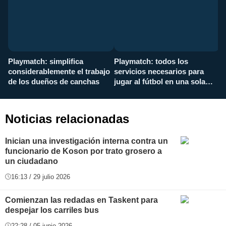
Playmatch: simplifica
Playmatch: todos los
¿
considerablemente el trabajo
servicios necesarios para
d
de los dueños de canchas
jugar al fútbol en una sola
c
aplicación
i
Noticias relacionadas
Inician una investigación interna contra un
funcionario de Koson por trato grosero a
un ciudadano
16:13 / 29 julio 2026
Comienzan las redadas en Taskent para
despejar los carriles bus
22:28 / 05 junio 2026