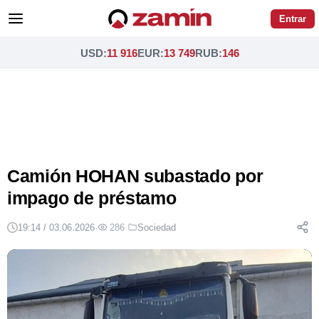
Entrar
USD
:
11 916
EUR
:
13 749
RUB
:
146
Camión HOHAN subastado por
impago de préstamo
19:14 / 03.06.2026
·
286
·
Sociedad