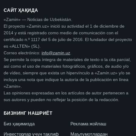
САЙТ ҲАҚИДА
«Zamin» — Noticias de Uzbekistán.
El proyecto «Zamin.uz» inició su actividad el 1 de diciembre de
2014 y está registrado como medio de comunicación con el
certificado n.º 1117 del 5 de julio de 2016. El fundador del proyecto
es «ALLTEN» (SL).
Correo electrónico:
info@zamin.uz
.
Se permite la copia íntegra de materiales de texto o la cita parcial,
así como el uso de materiales fotográficos, gráficos, de audio y/o
de vídeo, siempre que exista un hipervínculo a «Zamin.uz» y/o se
incluya una nota que indique la autoría de la publicación en línea
«Zamin».
Las opiniones expresadas en los artículos de autor pertenecen a
sus autores y pueden no reflejar la posición de la redacción.
БИЗНИНГ НАШРИЁТ
Биз ҳақимизда
Реклама жойлаш
Инвесторлар учун таклиф
Маълумотлардан