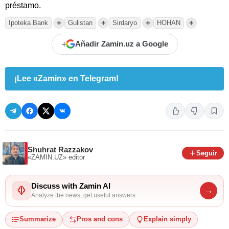
préstamo.
+
+
+
+
Ipoteka Bank
Gulistan
Sirdaryo
HOHAN
+
Añadir Zamin.uz a Google
¡Lee «Zamin» en Telegram!
Shuhrat Razzakov
Seguir
«ZAMIN.UZ»
editor
Discuss with Zamin AI
→
Analyze the news, get useful answers
Summarize
Pros and cons
Explain simply