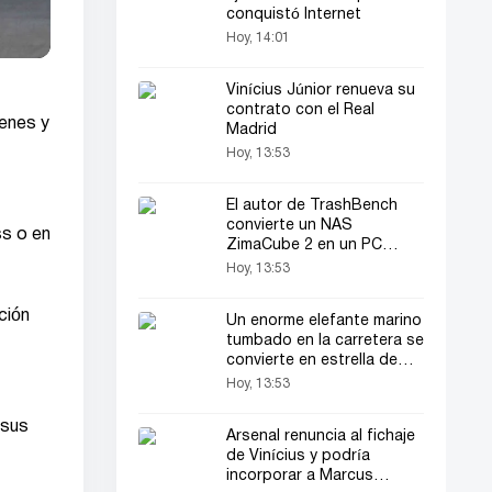
conquistó Internet
Hoy, 14:01
Vinícius Júnior renueva su
contrato con el Real
renes y
Madrid
Hoy, 13:53
El autor de TrashBench
convierte un NAS
ss o en
ZimaCube 2 en un PC
gaming
Hoy, 13:53
ción
Un enorme elefante marino
tumbado en la carretera se
convierte en estrella de
Internet
Hoy, 13:53
 sus
Arsenal renuncia al fichaje
de Vinícius y podría
incorporar a Marcus