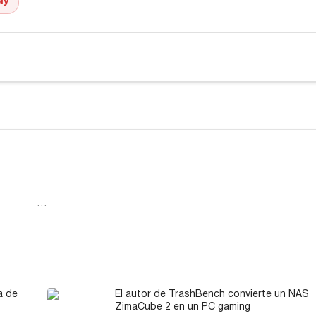
ly
…
a de
El autor de TrashBench convierte un NAS
ZimaCube 2 en un PC gaming