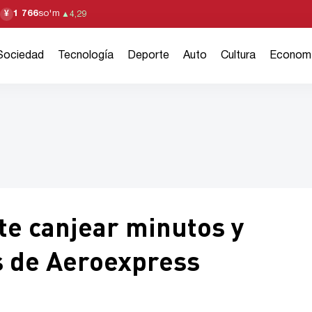
1 766
so'm
¥
▲
4,29
Sociedad
Tecnología
Deporte
Auto
Cultura
Econom
te canjear minutos y
es de Aeroexpress