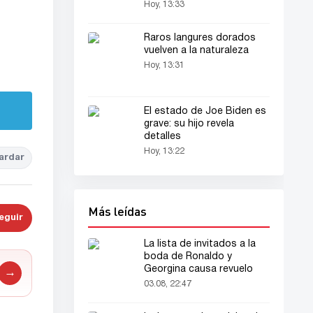
Rashford
Hoy, 13:33
Raros langures dorados
vuelven a la naturaleza
Hoy, 13:31
El estado de Joe Biden es
grave: su hijo revela
detalles
Hoy, 13:22
ardar
Más leídas
eguir
La lista de invitados a la
boda de Ronaldo y
Georgina causa revuelo
→
03.08, 22:47