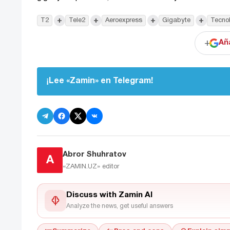
+
+
+
+
T2
Tele2
Aeroexpress
Gigabyte
Tecno
+
Añ
¡Lee «Zamin» en Telegram!
Abror Shuhratov
A
«ZAMIN.UZ»
editor
Discuss with Zamin AI
Analyze the news, get useful answers