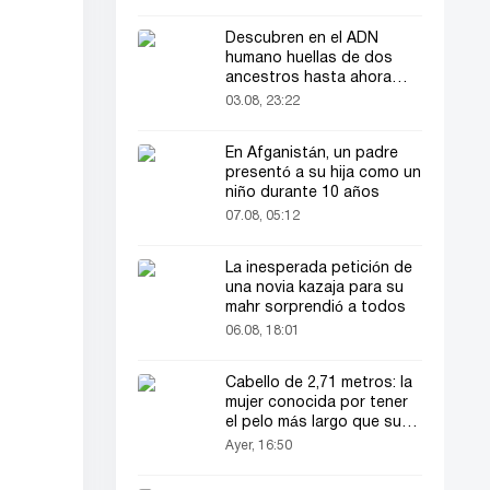
Descubren en el ADN
humano huellas de dos
ancestros hasta ahora
desconocidos
03.08, 23:22
En Afganistán, un padre
presentó a su hija como un
niño durante 10 años
07.08, 05:12
La inesperada petición de
una novia kazaja para su
mahr sorprendió a todos
06.08, 18:01
Cabello de 2,71 metros: la
mujer conocida por tener
el pelo más largo que su
estatura vuelve a ser
Ayer, 16:50
noticia