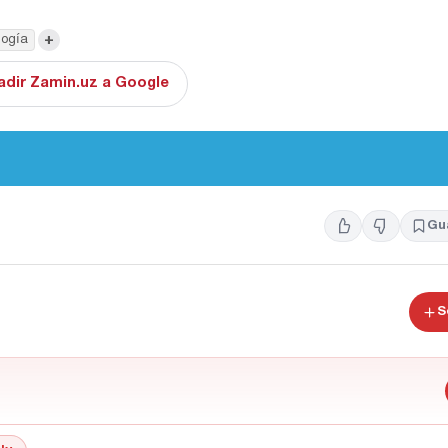
+
logía
adir Zamin.uz a Google
Gu
S