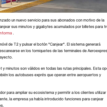
lanzado un nuevo servicio para sus abonados con motivo de la
njear sus minutos y gigabytes acumulados por billetes para t
informa
.
n móvil de T2 y pulsar el botón "Canjear". El sistema generará
scanearse en los torniquetes de las terminales de Aeroexpre
rayecto.
t y minutos son válidos en todas las rutas principales. Esta op
ambién los autobuses exprés que operan entre aeropuertos y
r para ampliar su ecosistema y permitir a los clientes utilizar
ente, la empresa ya había introducido funciones para canjear
os.