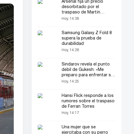
Arsenal fija un precio
desorbitado por el
traspaso de Martín
Zubimendi
Hoy, 14:38
Samsung Galaxy Z Fold 8
supera la prueba de
durabilidad
Hoy, 14:28
Sindarov revela el punto
débil de Gukesh: «Me
preparo para enfrentar su
mejor versión»
Hoy, 14:25
Hansi Flick responde a los
rumores sobre el traspaso
de Ferran Torres
Hoy, 14:17
Una mujer que se
ejercitaba con su perro