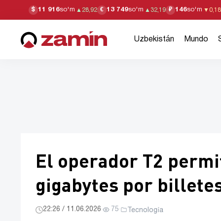
11 916
so'm
13 749
so'm
146
so'm
$
€
₽
▲
28,92
▲
32,19
▼
0,18
Uzbekistán
Mundo
El operador T2 permi
gigabytes por billet
22:26 / 11.06.2026
·
75
·
Tecnología