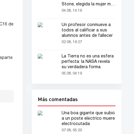
Stone, elegida la mujer más
bella del mundo
04.08, 14:16
TC16 de
Un profesor conmueve a
todos al calificar a sus
alumnos antes de fallecer
02.08, 16:27
La Tierra no es una esfera
eparte
perfecta: la NASA revela
su verdadera forma
05.08, 04:19
Más comentadas
Una boa gigante que subió
a un poste eléctrico muere
electrocutada
07.08, 05:20