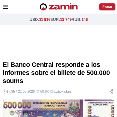
Entrar
USD
:
11 916
EUR
:
13 749
RUB
:
146
El Banco Central responde a los
informes sobre el billete de 500.000
soums
17:35 / 22.05.2026
·
50.6K
·
Uzbekistán