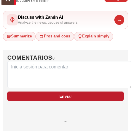
«ZAMIN.UZ»
editor
Discuss with Zamin AI
→
Analyze the news, get useful answers
Summarize
Pros and cons
Explain simply
COMENTARIOS
0
Enviar
…