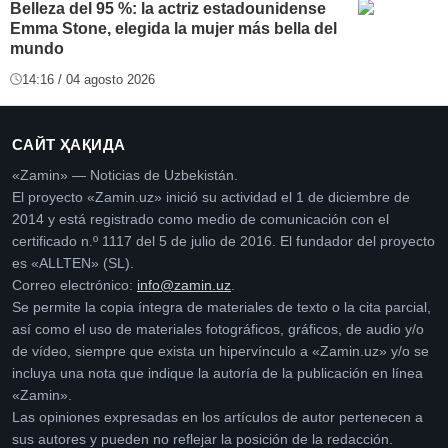
Belleza del 95 %: la actriz estadounidense
Emma Stone, elegida la mujer más bella del
mundo
14:16 / 04 agosto 2026
САЙТ ҲАҚИДА
«Zamin» — Noticias de Uzbekistán.
El proyecto «Zamin.uz» inició su actividad el 1 de diciembre de
2014 y está registrado como medio de comunicación con el
certificado n.º 1117 del 5 de julio de 2016. El fundador del proyecto
es «ALLTEN» (SL).
Correo electrónico:
info@zamin.uz
.
Se permite la copia íntegra de materiales de texto o la cita parcial,
así como el uso de materiales fotográficos, gráficos, de audio y/o
de vídeo, siempre que exista un hipervínculo a «Zamin.uz» y/o se
incluya una nota que indique la autoría de la publicación en línea
«Zamin».
Las opiniones expresadas en los artículos de autor pertenecen a
sus autores y pueden no reflejar la posición de la redacción.