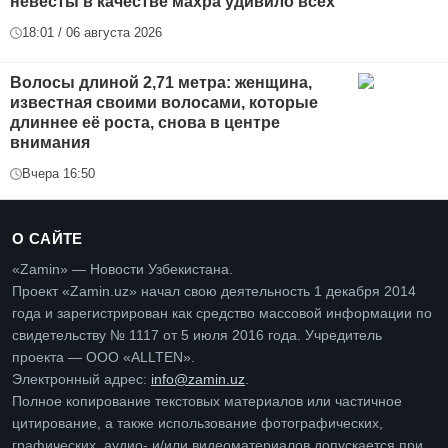
невесты в качестве махра удивило всех
18:01 / 06 августа 2026
Волосы длиной 2,71 метра: женщина,
известная своими волосами, которые
длиннее её роста, снова в центре
внимания
Вчера 16:50
О САЙТЕ
«Zamin» — Новости Узбекистана.
Проект «Zamin.uz» начал свою деятельность 1 декабря 2014
года и зарегистрирован как средство массовой информации по
свидетельству № 1117 от 5 июля 2016 года. Учредитель
проекта — ООО «ALLTEN».
Электронный адрес:
info@zamin.uz
.
Полное копирование текстовых материалов или частичное
цитирование, а также использование фотографических,
графических, аудио- и/или видеоматериалов допускается при