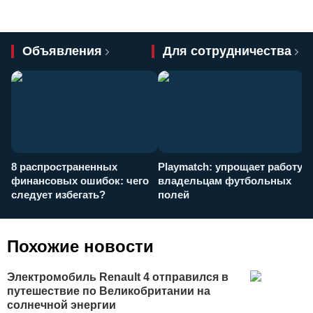
Объявления
Для сотрудничества
8 распространенных
Playmatch: упрощает работу
P
финансовых ошибок: чего
владельцам футбольных
н
следует избегать?
полей
и
п
Похожие новости
Электромобиль Renault 4 отправился в
путешествие по Великобритании на
солнечной энергии