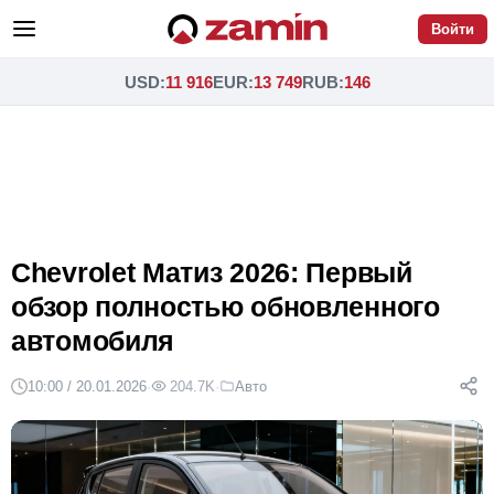
Войти
USD
:
11 916
EUR
:
13 749
RUB
:
146
Chevrolet Матиз 2026: Первый
обзор полностью обновленного
автомобиля
10:00 / 20.01.2026
·
204.7K
·
Авто