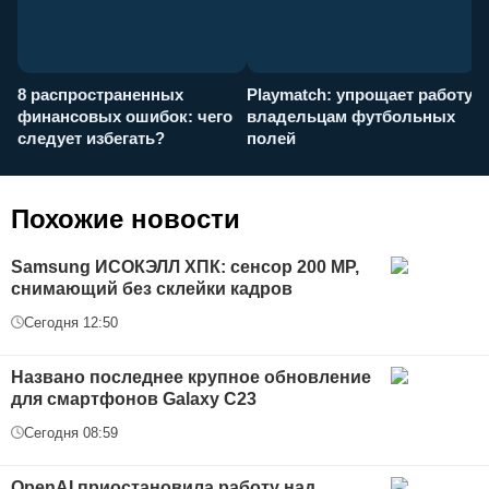
8 распространенных
Playmatch: упрощает работу
P
финансовых ошибок: чего
владельцам футбольных
н
следует избегать?
полей
и
п
Похожие новости
Samsung ИСОКЭЛЛ ХПК: сенсор 200 MP,
снимающий без склейки кадров
Сегодня 12:50
Названо последнее крупное обновление
для смартфонов Galaxy С23
Сегодня 08:59
OpenAI приостановила работу над