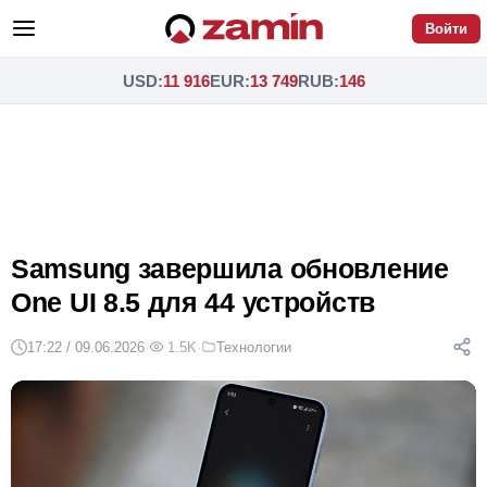
Войти
USD
:
11 916
EUR
:
13 749
RUB
:
146
Samsung завершила обновление
One UI 8.5 для 44 устройств
17:22 / 09.06.2026
·
1.5K
·
Технологии