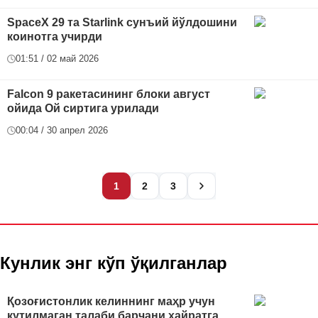
SpaceX 29 та Starlink сунъий йўлдошини
коинотга учирди
01:51 / 02 май 2026
Falcon 9 ракетасининг блоки август
ойида Ой сиртига урилади
00:04 / 30 апрел 2026
1
2
3
Кунлик энг кўп ўқилганлар
Қозоғистонлик келиннинг маҳр учун
кутилмаган талаби барчани ҳайратга