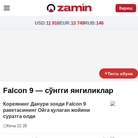
Кириш
USD
:
11 916
EUR
:
13 749
RUB
:
146
+
Тегга обуна
Falcon 9 — сўнгги янгиликлар
Кореянинг Данури зонди Falcon 9
ракетасининг Ойга қулаган жойини
суратга олди
Кеча 22:28