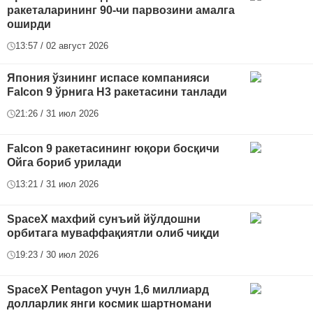
ракеталарининг 90-чи парвозини амалга
оширди
13:57 / 02 август 2026
Япония ўзининг испасе компанияси
Falcon 9 ўрнига H3 ракетасини танлади
21:26 / 31 июл 2026
Falcon 9 ракетасининг юқори босқичи
Ойга бориб урилади
13:21 / 31 июл 2026
SpaceX махфий сунъий йўлдошни
орбитага муваффақиятли олиб чиқди
19:23 / 30 июл 2026
SpaceX Pentagon учун 1,6 миллиард
долларлик янги космик шартномани