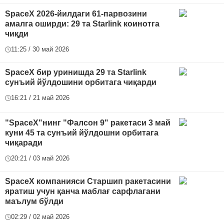
SpaceX 2026-йилдаги 61-парвозини
амалга оширди: 29 та Starlink коинотга
чиқди
11:25 / 30 май 2026
SpaceX бир уринишда 29 та Starlink
сунъий йўлдошини орбитага чиқарди
16:21 / 21 май 2026
"SpaceX"нинг "Фалcон 9" ракетаси 3 май
куни 45 та сунъий йўлдошни орбитага
чиқаради
20:21 / 03 май 2026
SpaceX компанияси Старшип ракетасини
яратиш учун қанча маблағ сарфлагани
маълум бўлди
02:29 / 02 май 2026