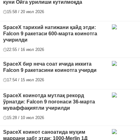
куни Ойга урилиши кутилмоқда
15:58 / 20 июл 2026
SpaceX тарихий натижани қайд этди:
Falcon 9 ракетаси 600-марта коинотга
учирилди
22:55 / 16 июл 2026
SpaceX бир неча соат ичида иккита
Falcon 9 ракетасини коинотга учирди
17:54 / 15 июл 2026
SpaceX коинотда мутлақ рекорд
ўрнатди: Falcon 9 поғонаси 36-марта
муваффақиятли учирилди
15:28 / 10 июл 2026
SpaceX коинот саноатида муҳим
маррани забт этди: 1000-Merlin 1Д