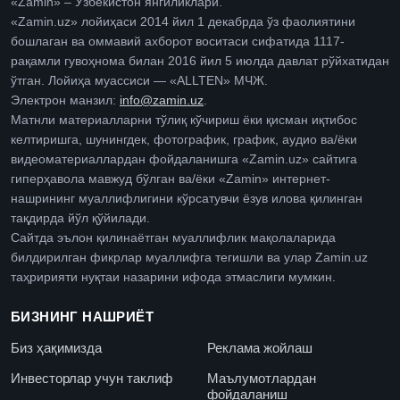
«Zamin» – Ўзбекистон янгиликлари.
«Zamin.uz» лойиҳаси 2014 йил 1 декабрда ўз фаолиятини
бошлаган ва оммавий ахборот воситаси сифатида 1117-
рақамли гувоҳнома билан 2016 йил 5 июлда давлат рўйхатидан
ўтган. Лойиҳа муассиси — «ALLTEN» МЧЖ.
Электрон манзил:
info@zamin.uz
.
Матнли материалларни тўлиқ кўчириш ёки қисман иқтибос
келтиришга, шунингдек, фотографик, график, аудио ва/ёки
видеоматериаллардан фойдаланишга «Zamin.uz» сайтига
гиперҳавола мавжуд бўлган ва/ёки «Zamin» интернет-
нашрининг муаллифлигини кўрсатувчи ёзув илова қилинган
тақдирда йўл қўйилади.
Сайтда эълон қилинаётган муаллифлик мақолаларида
билдирилган фикрлар муаллифга тегишли ва улар Zamin.uz
таҳририяти нуқтаи назарини ифода этмаслиги мумкин.
БИЗНИНГ НАШРИЁТ
Биз ҳақимизда
Реклама жойлаш
Инвесторлар учун таклиф
Маълумотлардан
фойдаланиш