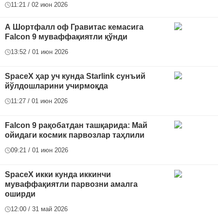
11:21 / 02 июн 2026
А Шортфалл оф Гравитас кемасига
Falcon 9 муваффақиятли қўнди
13:52 / 01 июн 2026
SpaceX ҳар уч кунда Starlink сунъий
йўлдошларини учирмоқда
11:27 / 01 июн 2026
Falcon 9 рақобатдан ташқарида: Май
ойидаги космик парвозлар таҳлили
09:21 / 01 июн 2026
SpaceX икки кунда иккинчи
муваффақиятли парвозни амалга
оширди
12:00 / 31 май 2026