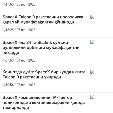
17:53 / 08 июн 2026
SpaceX Falcon 9 ракетасини носозликка
қарамай муваффақиятли қўндирди
18:28 / 07 июн 2026
SpaceX яна 24 та Starlink сунъий
йўлдошини орбитага муваффақиятли
чиқарди
07:58 / 04 июн 2026
Коинотда дубл: SpaceX бир кунда иккита
Falcon 9 ракетасини учиради
19:54 / 03 июн 2026
SpaceX компаниясининг МкГрегор
полигонидаги кенгайиш жараёни ҳавода
тасвирланди