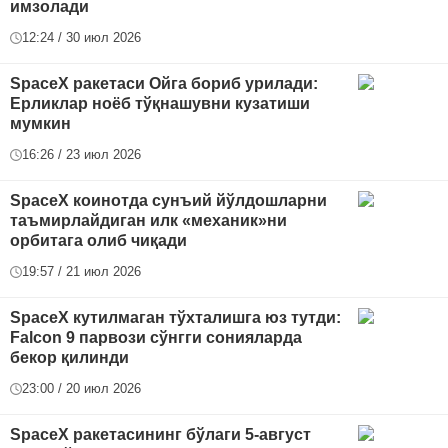
имзолади
12:24 / 30 июл 2026
SpaceX ракетаси Ойга бориб урилади:
Ерликлар ноёб тўқнашувни кузатиши
мумкин
16:26 / 23 июл 2026
SpaceX коинотда сунъий йўлдошларни
таъмирлайдиган илк «механик»ни
орбитага олиб чиқади
19:57 / 21 июл 2026
SpaceX кутилмаган тўхталишга юз тутди:
Falcon 9 парвози сўнгги сонияларда
бекор қилинди
23:00 / 20 июл 2026
SpaceX ракетасининг бўлаги 5-август