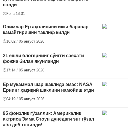
солди
Кеча 18:01
Олимлар Ер аҳолисини икки баравар
камайтиришни таклиф қилди
16:02 / 05 август 2026
21 ёшли блогернинг сўнгги саёҳати
фожиа билан якунланди
17:14 / 05 август 2026
Ер мукаммал шар шаклида эмас: NASA
Ернинг ҳақиқий шаклини намойиш этди
04:19 / 05 август 2026
95 фоизлик гўзаллик: Америкалик
актриса Эмма Стоун дунёдаги энг гўзал
аёл деб топилди!