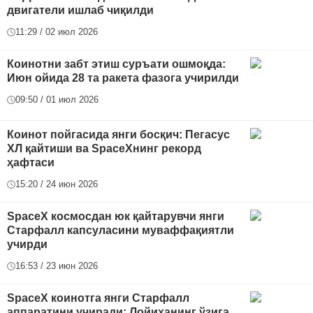
двигатели ишлаб чиқилди
11:29 / 02 июл 2026
Коинотни забт этиш суръати ошмоқда:
Июн ойида 28 та ракета фазога учирилди
09:50 / 01 июл 2026
Коинот пойгасида янги босқич: Пегасус
ХЛ қайтиши ва SpaceXнинг рекорд
ҳафтаси
15:20 / 24 июн 2026
SpaceX космосдан юк қайтарувчи янги
Старфалл капсуласини муваффақиятли
учирди
16:53 / 23 июн 2026
SpaceX коинотга янги Старфалл
аппаратини учиради: Лойиҳанинг ўзига