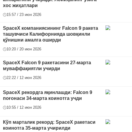
хос жиҳатлари
15:57 / 23 июн 2026
SpaceX компаниясининг Falcon 9 ракета
ташувчиси Калифорнияда шовқинли
қўнишни амалга оширди
10:20 / 20 июн 2026
SpaceX Falcon 9 ракетасини 27-марта
муваффақиятли учирди
22:22 / 12 июн 2026
SpaceX рекордга яқинлашди: Falcon 9
поғонаси 34-марта коинотга учди
10:55 / 12 июн 2026
Кўп марталик рекорд: SpaceX ракетаси
коинотга 35-марта учирилди