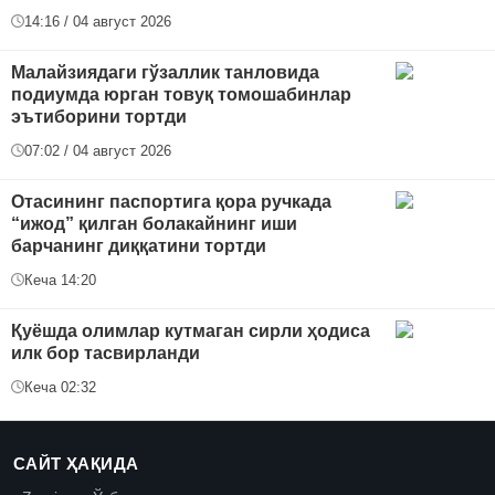
14:16 / 04 август 2026
Малайзиядаги гўзаллик танловида
подиумда юрган товуқ томошабинлар
эътиборини тортди
07:02 / 04 август 2026
Отасининг паспортига қора ручкада
“ижод” қилган болакайнинг иши
барчанинг диққатини тортди
Кеча 14:20
Қуёшда олимлар кутмаган сирли ҳодиса
илк бор тасвирланди
Кеча 02:32
САЙТ ҲАҚИДА