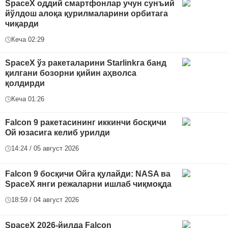
SpaceX оддий смартфонлар учун сунъий
йўлдош алоқа қурилмаларини орбитага
чиқарди
Кеча 02:29
SpaceX ўз ракеталарини Starlinkга банд
қилгани бозорни қийин аҳволса
қолдирди
Кеча 01:26
Falcon 9 ракетасининг иккинчи босқичи
Ой юзасига келиб урилди
14:24 / 05 август 2026
Falcon 9 босқичи Ойга қулайди: NASA ва
SpaceX янги режаларни ишлаб чиқмоқда
18:59 / 04 август 2026
SpaceX 2026-йилда Falcon