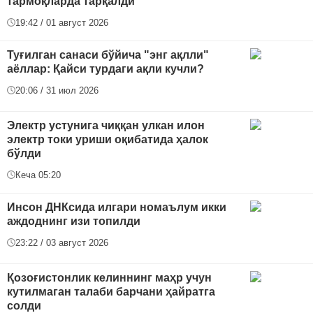
тармоқларда тарқалди
19:42 / 01 август 2026
Туғилган санаси бўйича "энг ақлли"
аёллар: Қайси турдаги ақли кучли?
20:06 / 31 июл 2026
Электр устунига чиққан улкан илон
электр токи уриши оқибатида ҳалок
бўлди
Кеча 05:20
Инсон ДНКсида илгари номаълум икки
аждоднинг изи топилди
23:22 / 03 август 2026
Қозоғистонлик келиннинг маҳр учун
кутилмаган талаби барчани ҳайратга
солди