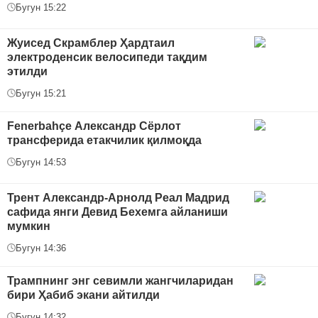
Бугун 15:22
Жуисед Скрамблер Ҳардтаил
электроденсик велосипеди тақдим
этилди
Бугун 15:21
Fenerbahçe Александр Сёрлот
трансферида етакчилик қилмоқда
Бугун 14:53
Трент Александр-Арнолд Реал Мадрид
сафида янги Девид Бехемга айланиши
мумкин
Бугун 14:36
Трампнинг энг севимли жангчиларидан
бири Ҳабиб экани айтилди
Бугун 14:32