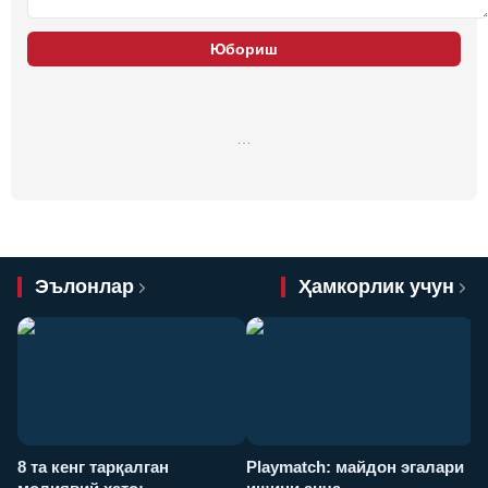
Юбориш
…
Эълонлар
Ҳамкорлик учун
8 та кенг тарқалган
Playmatch: майдон эгалари
P