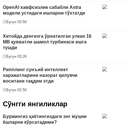
OpenAI хавфсизлик сабабли Astra
модели устидаги ишларни тўхтатди
Бугун 03:50
Хитойда денгизга ўрнатилган улкан 16
МВ қувватли шамол турбинаси ишга
тушди
Бугун 03:26
Рипплинг сунъий интеллект
харажатларини назорат қилувчи
воситани тақдим этди
Бугун 02:50
Сўнгги янгиликлар
Буржингиз ҳаётингиздаги энг муҳим
ёшларни кўрсатадими?