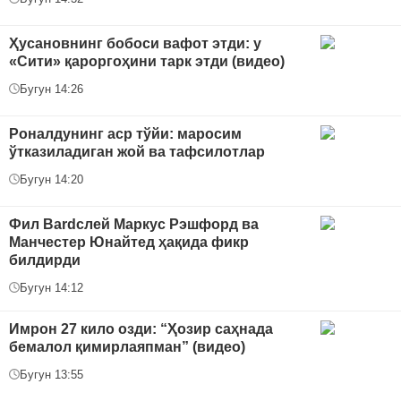
Ҳусановнинг бобоси вафот этди: у
«Сити» қароргоҳини тарк этди (видео)
Бугун 14:26
Роналдунинг аср тўйи: маросим
ўтказиладиган жой ва тафсилотлар
Бугун 14:20
Фил Bardслей Маркус Рэшфорд ва
Манчестер Юнайтед ҳақида фикр
билдирди
Бугун 14:12
Имрон 27 кило озди: “Ҳозир саҳнада
бемалол қимирлаяпман” (видео)
Бугун 13:55