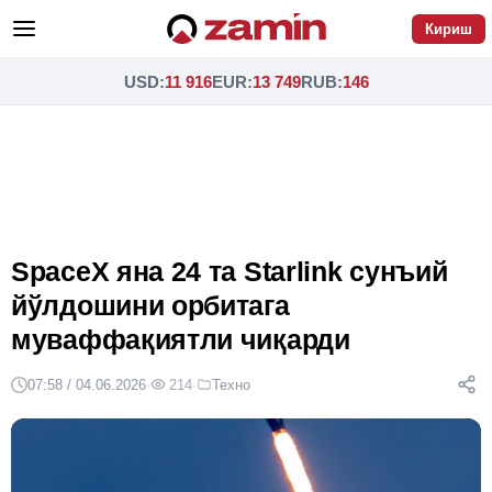
Кириш
USD
:
11 916
EUR
:
13 749
RUB
:
146
SpaceX яна 24 та Starlink сунъий
йўлдошини орбитага
муваффақиятли чиқарди
07:58 / 04.06.2026
·
214
·
Техно