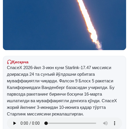
Қисқача
СпаcеХ 2026-йил 3-июн куни Starlink-17.47 миссияси
доирасида 24 та сунъий йўлдошни орбитага
муваффақиятли чиқарди. Фалcон 9 Блоcк 5 ракетаси
Калифорниядаги Ванденберг базасидан учирилди. Бу
парвозда ракетанинг биринчи босқичи 16-марта
ишлатилди ва муваффақиятли денгизга қўнди. СпаcеХ
жорий йилнинг 3-июнидан 10-июнига қадар тўртта
Старлинк миссиясини режалаштирган.