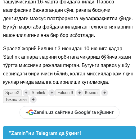
ташувчисидан 16-марта фойдаланилди. Парвоз
вазифасини бажаргандан сўнг, ракета босқичи
денгиздаги махсус платформага муваффақиятли қўнди.
Бу кўп маротаба фойдаланиладиган технологияларнинг
ишончлилигини яна бир бор исботлади.
SpaceX жорий йилнинг 3-июнидан 10-июнига қадар
Starlink аппаратларини орбитага чиқариш бўйича жами
тўртта миссияни режалаштирган. Бугунги парвоз ушбу
сериядаги биринчиси бўлиб, қолган миссиялар ҳам яқин
кунлар ичида амалга оширилиши кутилмоқда.
+
+
+
+
SpaceX
Starlink
Falcon 9
Коинот
+
Технология
+
Zamin.uz сайтини Google'га қўшинг
"Zamin"ни Telegram'да ўқинг!