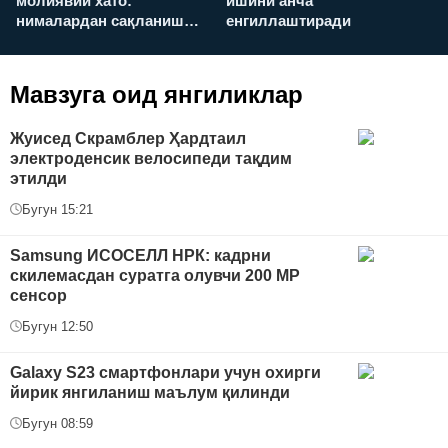
молиявий хато:
ишини анча
у
нималардан сақланиш
енгиллаштиради
х
керак?
Мавзуга оид янгиликлар
Жуисед Скрамблер Ҳардтаил
электроденсик велосипеди тақдим
этилди
Бугун 15:21
Samsung ИСОСEЛЛ HPК: кадрни
скилемасдан суратга олувчи 200 MP
сенсор
Бугун 12:50
Galaxy S23 смартфонлари учун охирги
йирик янгиланиш маълум қилинди
Бугун 08:59