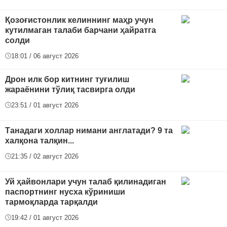
Қозоғистонлик келиннинг маҳр учун
кутилмаган талаби барчани ҳайратга
солди
18:01 / 06 август 2026
Дрон илк бор китнинг туғилиш
жараёнини тўлиқ тасвирга олди
23:51 / 01 август 2026
Танадаги холлар нимани англатади? 9 та
халқона талқин...
21:35 / 02 август 2026
Уй ҳайвонлари учун талаб қилинадиган
паспортнинг нусха кўриниши
тармоқларда тарқалди
19:42 / 01 август 2026