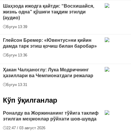
Шаҳзода ижодга қайтди: “Восхишайся,
жизнь одна” қўшиғи тақдим этилди
(аудио)
Бугун 13:39
Глейсон Бремер: «Ювентус»ни қийин
дамда тарк этиш қочиш билан баробар»
Бугун 13:36
Ҳакан Чалҳаноглу: Лука Модричнинг
ҳазиллари ва Чемпионатдаги режалар
Бугун 13:31
Кўп ўқилганлар
Роналду ва Жоржинанинг тўйига таклиф
этилган меҳмонлар рўйхати шов-шувда
22:47 / 03 август 2026