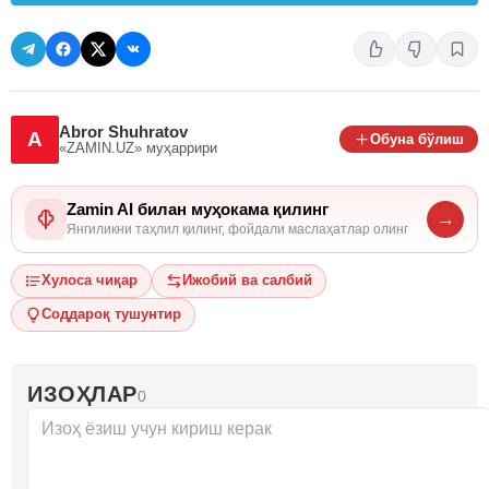
Abror Shuhratov
A
Обуна бўлиш
«ZAMIN.UZ»
муҳаррири
Zamin AI билан муҳокама қилинг
→
Янгиликни таҳлил қилинг, фойдали маслаҳатлар олинг
Хулоса чиқар
Ижобий ва салбий
Соддароқ тушунтир
ИЗОҲЛАР
0