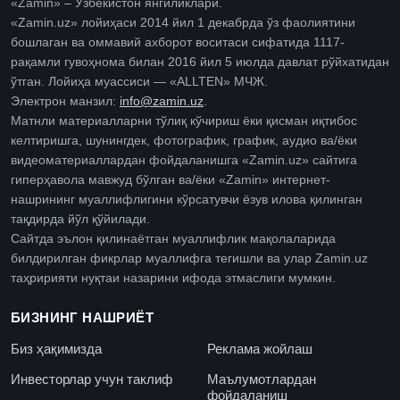
«Zamin» – Ўзбекистон янгиликлари.
«Zamin.uz» лойиҳаси 2014 йил 1 декабрда ўз фаолиятини
бошлаган ва оммавий ахборот воситаси сифатида 1117-
рақамли гувоҳнома билан 2016 йил 5 июлда давлат рўйхатидан
ўтган. Лойиҳа муассиси — «ALLTEN» МЧЖ.
Электрон манзил:
info@zamin.uz
.
Матнли материалларни тўлиқ кўчириш ёки қисман иқтибос
келтиришга, шунингдек, фотографик, график, аудио ва/ёки
видеоматериаллардан фойдаланишга «Zamin.uz» сайтига
гиперҳавола мавжуд бўлган ва/ёки «Zamin» интернет-
нашрининг муаллифлигини кўрсатувчи ёзув илова қилинган
тақдирда йўл қўйилади.
Сайтда эълон қилинаётган муаллифлик мақолаларида
билдирилган фикрлар муаллифга тегишли ва улар Zamin.uz
таҳририяти нуқтаи назарини ифода этмаслиги мумкин.
БИЗНИНГ НАШРИЁТ
Биз ҳақимизда
Реклама жойлаш
Инвесторлар учун таклиф
Маълумотлардан
фойдаланиш