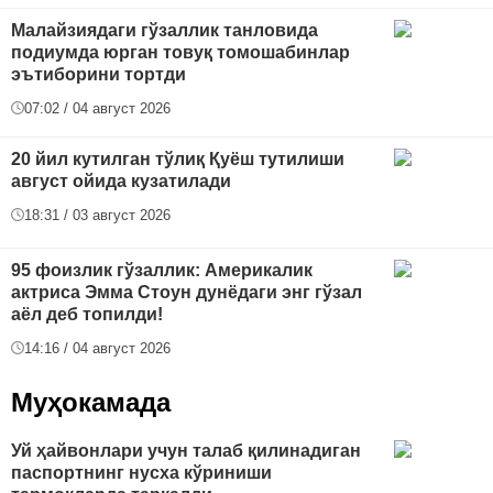
Малайзиядаги гўзаллик танловида
подиумда юрган товуқ томошабинлар
эътиборини тортди
07:02 / 04 август 2026
20 йил кутилган тўлиқ Қуёш тутилиши
август ойида кузатилади
18:31 / 03 август 2026
95 фоизлик гўзаллик: Америкалик
актриса Эмма Стоун дунёдаги энг гўзал
аёл деб топилди!
14:16 / 04 август 2026
Муҳокамада
Уй ҳайвонлари учун талаб қилинадиган
паспортнинг нусха кўриниши