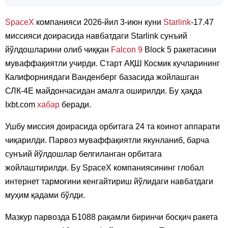
SpaceX
компанияси 2026-йил 3-июн куни
Starlink
-17.47
миссияси доирасида навбатдаги Starlink сунъий
йўлдошларини олиб чиққан
Falcon 9
Block 5 ракетасини
муваффақиятли учирди. Старт АҚШ Космик кучларининг
Калифорниядаги Ванденберг базасида жойлашган
СЛК-4E майдончасидан амалга оширилди. Бу ҳақда
Ixbt.com
хабар
беради.
Ушбу миссия доирасида орбитага 24 та коинот аппарати
чиқарилди. Парвоз муваффақиятли якунланиб, барча
сунъий йўлдошлар белгиланган орбитага
жойлаштирилди. Бу SpaceX компаниясининг глобал
интернет тармоғини кенгайтириш йўлидаги навбатдаги
муҳим қадами бўлди.
Мазкур парвозда Б1088 рақамли биринчи босқич ракета