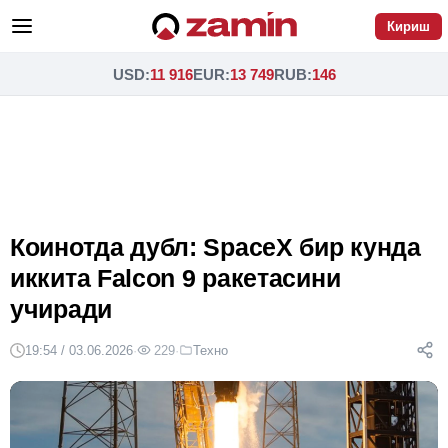
Кириш
USD
:
11 916
EUR
:
13 749
RUB
:
146
Коинотда дубл: SpaceX бир кунда
иккита Falcon 9 ракетасини
учиради
19:54 / 03.06.2026
·
229
·
Техно