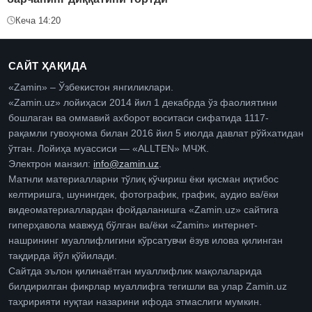
Кеча 14:20
САЙТ ҲАҚИДА
«Zamin» – Ўзбекистон янгиликлари.
«Zamin.uz» лойиҳаси 2014 йил 1 декабрда ўз фаолиятини
бошлаган ва оммавий ахборот воситаси сифатида 1117-
рақамли гувоҳнома билан 2016 йил 5 июлда давлат рўйхатидан
ўтган. Лойиҳа муассиси — «ALLTEN» МЧЖ.
Электрон манзил:
info@zamin.uz
.
Матнли материалларни тўлиқ кўчириш ёки қисман иқтибос
келтиришга, шунингдек, фотографик, график, аудио ва/ёки
видеоматериаллардан фойдаланишга «Zamin.uz» сайтига
гиперҳавола мавжуд бўлган ва/ёки «Zamin» интернет-
нашрининг муаллифлигини кўрсатувчи ёзув илова қилинган
тақдирда йўл қўйилади.
Сайтда эълон қилинаётган муаллифлик мақолаларида
билдирилган фикрлар муаллифга тегишли ва улар Zamin.uz
таҳририяти нуқтаи назарини ифода этмаслиги мумкин.