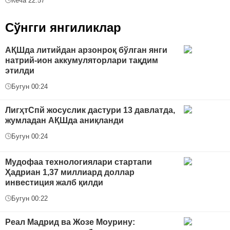
Кеча 22:57
Сўнгги янгиликлар
АҚШда литийдан арзонроқ бўлган янги
натрий-ион аккумуляторлари тақдим
этилди
Бугун 00:24
ЛигҳтСпй жосуслик дастури 13 давлатда,
жумладан АҚШда аниқланди
Бугун 00:24
Мудофаа технологиялари стартапи
Ҳадриан 1,37 миллиард доллар
инвестиция жалб қилди
Бугун 00:22
Реал Мадрид ва Жозе Моурину: