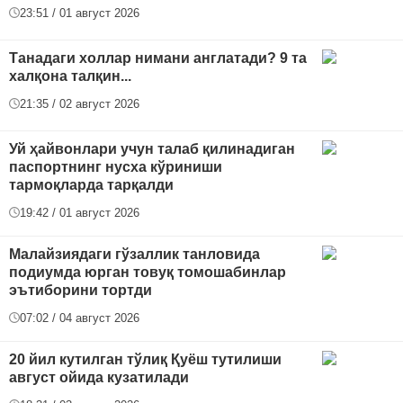
23:51 / 01 август 2026
Танадаги холлар нимани англатади? 9 та
халқона талқин...
21:35 / 02 август 2026
Уй ҳайвонлари учун талаб қилинадиган
паспортнинг нусха кўриниши
тармоқларда тарқалди
19:42 / 01 август 2026
Малайзиядаги гўзаллик танловида
подиумда юрган товуқ томошабинлар
эътиборини тортди
07:02 / 04 август 2026
20 йил кутилган тўлиқ Қуёш тутилиши
август ойида кузатилади