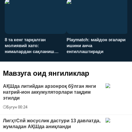
8 та кенг тарқалган
Playmatch: майдон эгалари
P
молиявий хато:
ишини анча
у
нималардан сақланиш
енгиллаштиради
х
керак?
Мавзуга оид янгиликлар
АҚШда литийдан арзонроқ бўлган янги
натрий-ион аккумуляторлари тақдим
этилди
Бугун 00:24
ЛигҳтСпй жосуслик дастури 13 давлатда,
жумладан АҚШда аниқланди