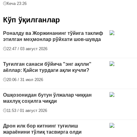
Кеча 23:26
Кўп ўқилганлар
Роналду ва Жоржинанинг тўйига таклиф
этилган меҳмонлар рўйхати шов-шувда
22:47 / 03 август 2026
Туғилган санаси бўйича "энг ақлли"
аёллар: Қайси турдаги ақли кучли?
20:06 / 31 июл 2026
Ошқозонидан бутун ўлжалар чиққан
махлуқ соҳилга чиқди
11:53 / 01 август 2026
Дрон илк бор китнинг туғилиш
жараёнини тўлиқ тасвирга олди