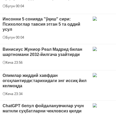
Бугун 00:04
Инсонни 5 сонияда "ўқиш" сири:
Психологлар тавсия этган 5 та оддий
усул
Бугун 00:04
Винисиус Жуниор Реал Мадрид билан
шартномани 2032-йилгача узайтирди
Кеча 23:56
Oлимлар жиддий хавфдан
огоҳлантирди:тарихидаги энг иссиқ йил
келмоқда
Кеча 23:34
ChatGPT бепул фойдаланувчилар учун
матнли суҳбатларни чекловсиз қилди