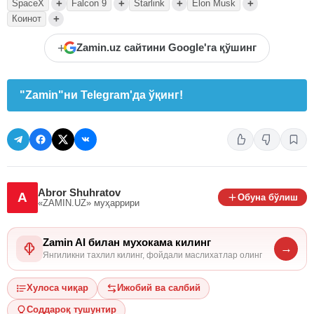
+
+
+
+
SpaceX
Falcon 9
Starlink
Elon Musk
+
Коинот
+
Zamin.uz сайтини Google'га қўшинг
"Zamin"ни Telegram'да ўқинг!
Abror Shuhratov
A
Обуна бўлиш
«ZAMIN.UZ»
муҳаррири
Zamin AI билан мухокама килинг
→
Янгиликни тахлил килинг, фойдали маслихатлар олинг
Хулоса чиқар
Ижобий ва салбий
Соддароқ тушунтир