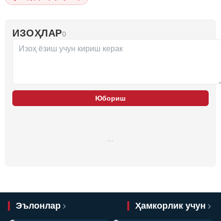
ИЗОҲЛАР
0
Юбориш
…
Эълонлар
Ҳамкорлик учун