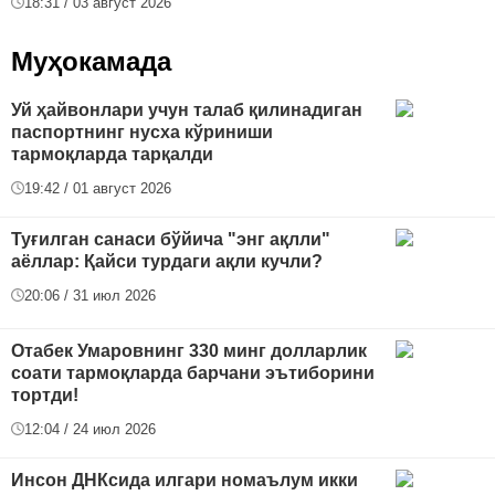
18:31 / 03 август 2026
Муҳокамада
Уй ҳайвонлари учун талаб қилинадиган
паспортнинг нусха кўриниши
тармоқларда тарқалди
19:42 / 01 август 2026
Туғилган санаси бўйича "энг ақлли"
аёллар: Қайси турдаги ақли кучли?
20:06 / 31 июл 2026
Отабек Умаровнинг 330 минг долларлик
соати тармоқларда барчани эътиборини
тортди!
12:04 / 24 июл 2026
Инсон ДНКсида илгари номаълум икки