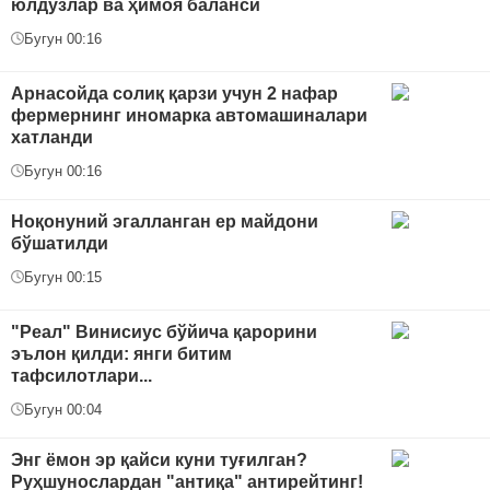
юлдузлар ва ҳимоя баланси
Бугун 00:16
Арнасойда солиқ қарзи учун 2 нафар
фермернинг иномарка автомашиналари
хатланди
Бугун 00:16
Ноқонуний эгалланган ер майдони
бўшатилди
Бугун 00:15
"Реал" Винисиус бўйича қарорини
эълон қилди: янги битим
тафсилотлари...
Бугун 00:04
Энг ёмон эр қайси куни туғилган?
Руҳшунослардан "антиқа" антирейтинг!