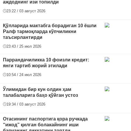
аждоднинг изи топилди
23:22 / 03 август 2026
Қўлларида мактабга борадиган 10 ёшли
Ралф тармоқларда кўпчиликни
таъсирлантирди
23:43 / 25 июл 2026
Паррандачиликка 10 фоизли кредит:
янги тартиб жорий этилади
10:54 / 24 июл 2026
Ўлимидан бир кун олдин ҳам
талабаларига баҳо қўйган устоз
19:34 / 03 август 2026
Отасининг паспортига қора ручкада
“ижод” қилган болакайнинг иши
барчанинг диққатини тортди