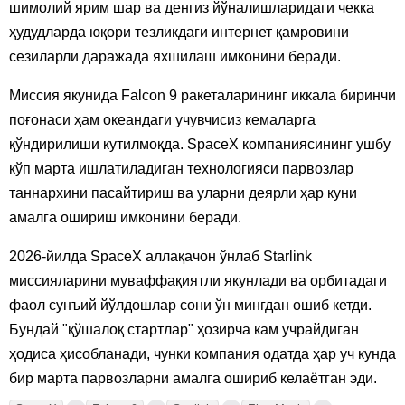
шимолий ярим шар ва денгиз йўналишларидаги чекка
ҳудудларда юқори тезликдаги интернет қамровини
сезиларли даражада яхшилаш имконини беради.
Миссия якунида Falcon 9 ракеталарининг иккала биринчи
поғонаси ҳам океандаги учувчисиз кемаларга
қўндирилиши кутилмоқда. SpaceX компаниясининг ушбу
кўп марта ишлатиладиган технологияси парвозлар
таннархини пасайтириш ва уларни деярли ҳар куни
амалга ошириш имконини беради.
2026-йилда SpaceX аллақачон ўнлаб Starlink
миссияларини муваффақиятли якунлади ва орбитадаги
фаол сунъий йўлдошлар сони ўн мингдан ошиб кетди.
Бундай "қўшалоқ стартлар" ҳозирча кам учрайдиган
ҳодиса ҳисобланади, чунки компания одатда ҳар уч кунда
бир марта парвозларни амалга ошириб келаётган эди.