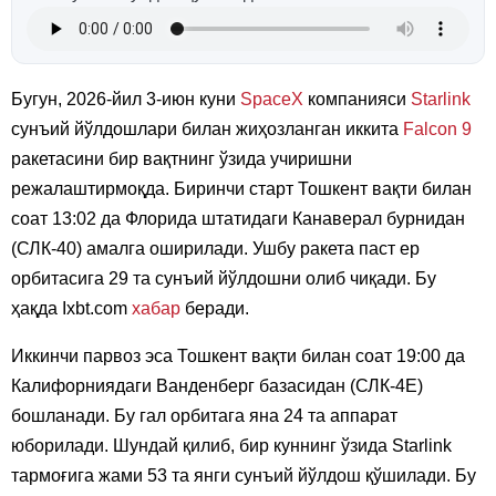
Бугун, 2026-йил 3-июн куни
SpaceX
компанияси
Starlink
сунъий йўлдошлари билан жиҳозланган иккита
Falcon 9
ракетасини бир вақтнинг ўзида учиришни
режалаштирмоқда. Биринчи старт Тошкент вақти билан
соат 13:02 да Флорида штатидаги Канаверал бурнидан
(СЛК-40) амалга оширилади. Ушбу ракета паст ер
орбитасига 29 та сунъий йўлдошни олиб чиқади. Бу
ҳақда Ixbt.com
хабар
беради.
Иккинчи парвоз эса Тошкент вақти билан соат 19:00 да
Калифорниядаги Ванденберг базасидан (СЛК-4E)
бошланади. Бу гал орбитага яна 24 та аппарат
юборилади. Шундай қилиб, бир куннинг ўзида Starlink
тармоғига жами 53 та янги сунъий йўлдош қўшилади. Бу