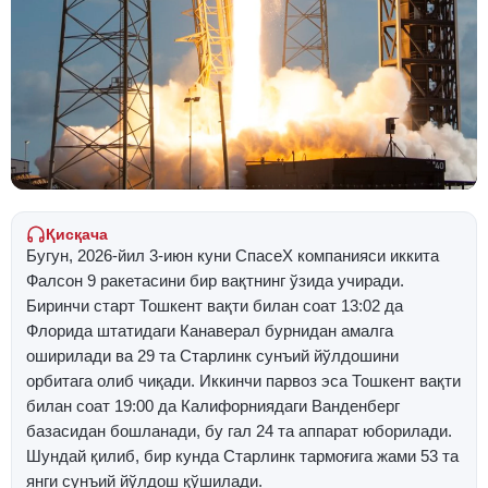
Қисқача
Бугун, 2026-йил 3-июн куни СпаcеХ компанияси иккита
Фалcон 9 ракетасини бир вақтнинг ўзида учиради.
Биринчи старт Тошкент вақти билан соат 13:02 да
Флорида штатидаги Канаверал бурнидан амалга
оширилади ва 29 та Старлинк сунъий йўлдошини
орбитага олиб чиқади. Иккинчи парвоз эса Тошкент вақти
билан соат 19:00 да Калифорниядаги Ванденберг
базасидан бошланади, бу гал 24 та аппарат юборилади.
Шундай қилиб, бир кунда Старлинк тармоғига жами 53 та
янги сунъий йўлдош қўшилади.