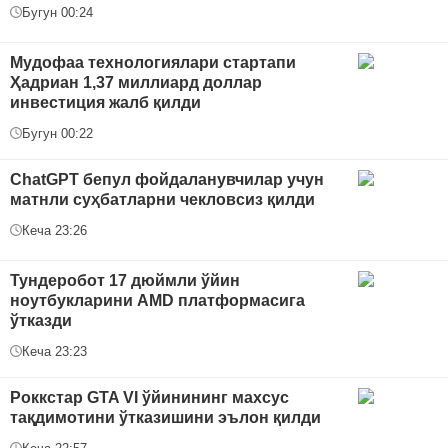
Бугун 00:24
Мудофаа технологиялари стартапи
Ҳадриан 1,37 миллиард доллар
инвестиция жалб қилди
Бугун 00:22
ChatGPT бепул фойдаланувчилар учун
матнли суҳбатларни чекловсиз қилди
Кеча 23:26
Тундеробот 17 дюймли ўйин
ноутбукларини AMD платформасига
ўтказди
Кеча 23:23
Роккстар GTA VI ўйинининг махсус
тақдимотини ўтказишини эълон қилди