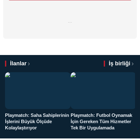
…
İlanlar
İş birliği
Playmatch: Saha Sahiplerinin
Playmatch: Futbol Oynamak
Y
İşlerini Büyük Ölçüde
İçin Gereken Tüm Hizmetler
y
Kolaylaştırıyor
Tek Bir Uygulamada