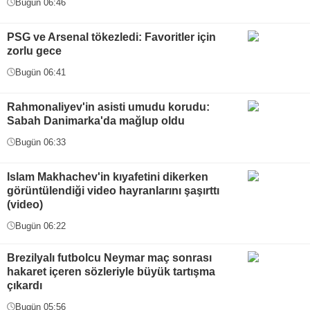
Bugün 06:46
PSG ve Arsenal tökezledi: Favoritler için
zorlu gece
Bugün 06:41
Rahmonaliyev'in asisti umudu korudu:
Sabah Danimarka'da mağlup oldu
Bugün 06:33
Islam Makhachev'in kıyafetini dikerken
görüntülendiği video hayranlarını şaşırttı
(video)
Bugün 06:22
Brezilyalı futbolcu Neymar maç sonrası
hakaret içeren sözleriyle büyük tartışma
çıkardı
Bugün 05:56