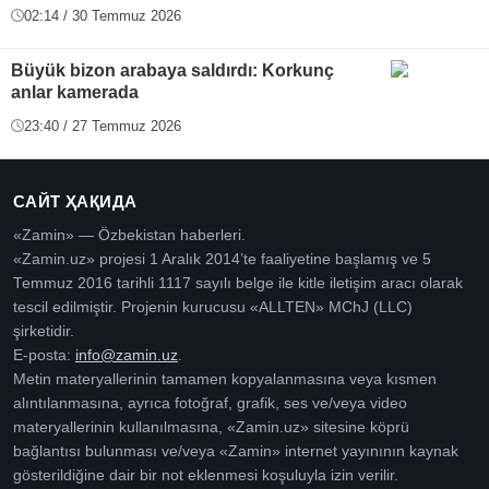
02:14 / 30 Temmuz 2026
Büyük bizon arabaya saldırdı: Korkunç
anlar kamerada
23:40 / 27 Temmuz 2026
САЙТ ҲАҚИДА
«Zamin» — Özbekistan haberleri.
«Zamin.uz» projesi 1 Aralık 2014’te faaliyetine başlamış ve 5
Temmuz 2016 tarihli 1117 sayılı belge ile kitle iletişim aracı olarak
tescil edilmiştir. Projenin kurucusu «ALLTEN» MChJ (LLC)
şirketidir.
E-posta:
info@zamin.uz
.
Metin materyallerinin tamamen kopyalanmasına veya kısmen
alıntılanmasına, ayrıca fotoğraf, grafik, ses ve/veya video
materyallerinin kullanılmasına, «Zamin.uz» sitesine köprü
bağlantısı bulunması ve/veya «Zamin» internet yayınının kaynak
gösterildiğine dair bir not eklenmesi koşuluyla izin verilir.