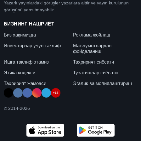
Yazarlı yayınlardaki görüşler yazarlara aittir ve yayın kurulunun
görüşünü yansıtmayabilir.
БИЗНИНГ НАШРИЁТ
Биз ҳақимизда
Реклама жойлаш
Инвесторлар учун таклиф
Маълумотлардан
фойдаланиш
Ишга таклиф этамиз
Таҳририят сиёсати
Этика кодекси
Тузатишлар сиёсати
Таҳририят жамоаси
Эгалик ва молиялаштириш
+18
© 2014-
2026