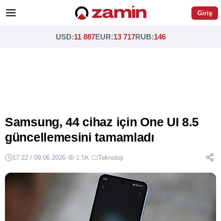
Giriş
USD
:
11 887
EUR
:
13 717
RUB
:
146
Samsung, 44 cihaz için One UI 8.5
güncellemesini tamamladı
17:22 / 09.06.2026
·
1.5K
·
Teknoloji