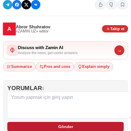
Abror Shuhratov
A
Takip et
«ZAMIN.UZ»
editör
Discuss with Zamin AI
→
Analyze the news, get useful answers
Summarize
Pros and cons
Explain simply
YORUMLAR
0
Gönder