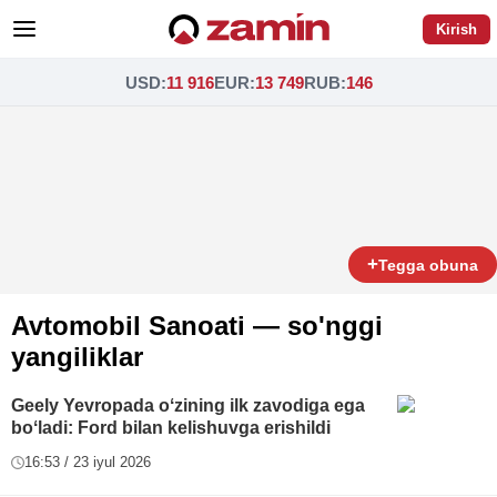
Kirish
USD
:
11 916
EUR
:
13 749
RUB
:
146
+
Tegga obuna
Avtomobil Sanoati — so'nggi
yangiliklar
Geely Yevropada oʻzining ilk zavodiga ega
boʻladi: Ford bilan kelishuvga erishildi
16:53 / 23 iyul 2026