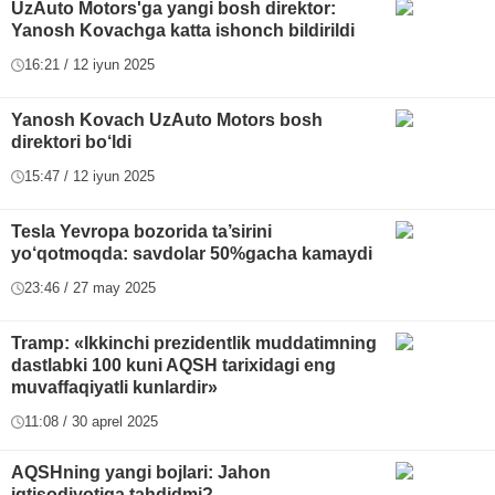
UzAuto Motors'ga yangi bosh direktor:
Yanosh Kovachga katta ishonch bildirildi
16:21 / 12 iyun 2025
Yanosh Kovach UzAuto Motors bosh
direktori bo‘ldi
15:47 / 12 iyun 2025
Tesla Yevropa bozorida ta’sirini
yo‘qotmoqda: savdolar 50%gacha kamaydi
23:46 / 27 may 2025
Tramp: «Ikkinchi prezidentlik muddatimning
dastlabki 100 kuni AQSH tarixidagi eng
muvaffaqiyatli kunlardir»
11:08 / 30 aprel 2025
AQSHning yangi bojlari: Jahon
iqtisodiyotiga tahdidmi?