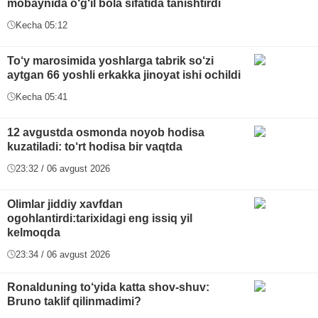
mobaynida o‘g‘il bola sifatida tanishtirdi
Kecha 05:12
To‘y marosimida yoshlarga tabrik so‘zi
aytgan 66 yoshli erkakka jinoyat ishi ochildi
Kecha 05:41
12 avgustda osmonda noyob hodisa
kuzatiladi: to‘rt hodisa bir vaqtda
23:32 / 06 avgust 2026
Olimlar jiddiy xavfdan
ogohlantirdi:tarixidagi eng issiq yil
kelmoqda
23:34 / 06 avgust 2026
Ronalduning to‘yida katta shov-shuv:
Bruno taklif qilinmadimi?