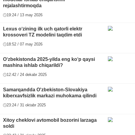
rejalashtirmoqda
19:24 / 13 may 2026
Lexus oʻzining ilk uch qatorli elektr
krossoveri TZ modelini taqdim etdi
18:52 / 07 may 2026
O‘zbekistonda 2025-yilda eng ko‘p qaysi
mashina ishlab chiqarildi?
12:42 / 24 dekabr 2025
Samarqandda O'zbekiston-Slovakiya
kiberxavfsizlik markazi muhokama qilindi
23:24 / 31 oktabr 2025
Xitoy cheklovi avtomobil bozorini larzaga
soldi