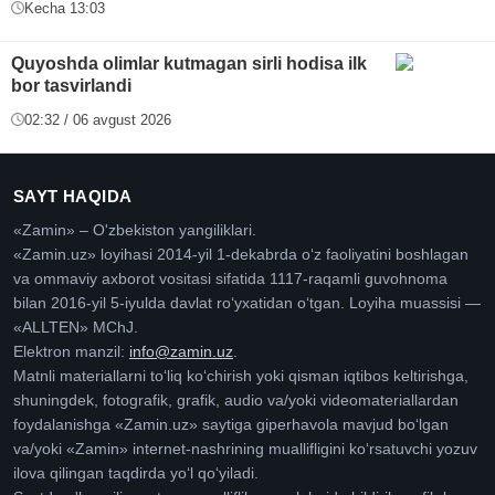
Kecha 13:03
Quyoshda olimlar kutmagan sirli hodisa ilk
bor tasvirlandi
02:32 / 06 avgust 2026
SAYT HAQIDA
«Zamin» – O'zbekiston yangiliklari.
«Zamin.uz» loyihasi 2014-yil 1-dekabrda oʻz faoliyatini boshlagan
va ommaviy axborot vositasi sifatida 1117-raqamli guvohnoma
bilan 2016-yil 5-iyulda davlat roʻyxatidan oʻtgan. Loyiha muassisi —
«ALLTEN» MChJ.
Elektron manzil:
info@zamin.uz
.
Matnli materiallarni toʻliq koʻchirish yoki qisman iqtibos keltirishga,
shuningdek, fotografik, grafik, audio va/yoki videomateriallardan
foydalanishga «Zamin.uz» saytiga giperhavola mavjud boʻlgan
va/yoki «Zamin» internet-nashrining muallifligini koʻrsatuvchi yozuv
ilova qilingan taqdirda yoʻl qoʻyiladi.