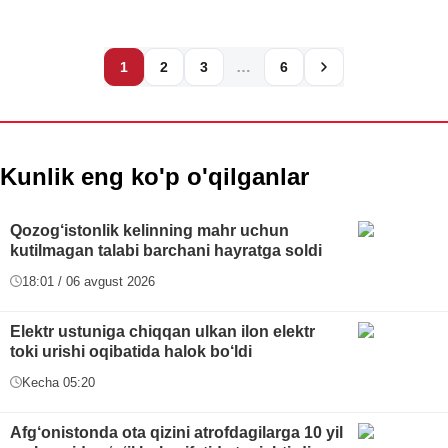
…
1
2
3
6
Kunlik eng ko'p o'qilganlar
Qozog‘istonlik kelinning mahr uchun
kutilmagan talabi barchani hayratga soldi
18:01 / 06 avgust 2026
Elektr ustuniga chiqqan ulkan ilon elektr
toki urishi oqibatida halok bo‘ldi
Kecha 05:20
Afg‘onistonda ota qizini atrofdagilarga 10 yil