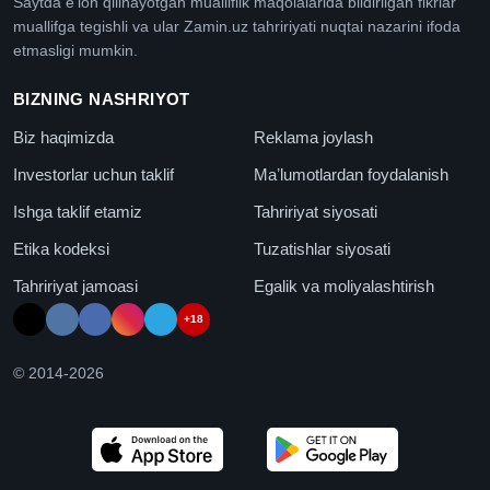
Saytda e'lon qilinayotgan mualliflik maqolalarida bildirilgan fikrlar
muallifga tegishli va ular Zamin.uz tahririyati nuqtai nazarini ifoda
etmasligi mumkin.
BIZNING NASHRIYOT
Biz haqimizda
Reklama joylash
Investorlar uchun taklif
Maʼlumotlardan foydalanish
Ishga taklif etamiz
Tahririyat siyosati
Etika kodeksi
Tuzatishlar siyosati
Tahririyat jamoasi
Egalik va moliyalashtirish
+18
© 2014-
2026