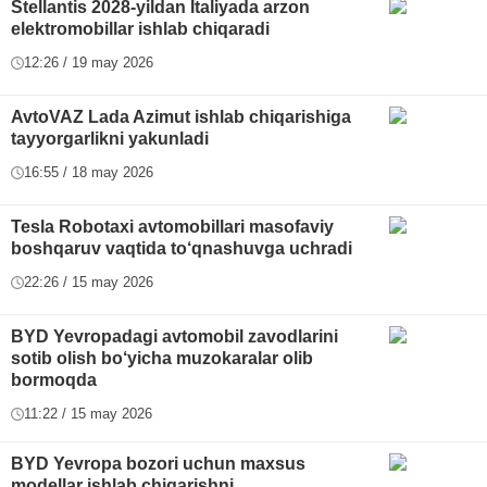
Stellantis 2028-yildan Italiyada arzon
elektromobillar ishlab chiqaradi
12:26 / 19 may 2026
AvtoVAZ Lada Azimut ishlab chiqarishiga
tayyorgarlikni yakunladi
16:55 / 18 may 2026
Tesla Robotaxi avtomobillari masofaviy
boshqaruv vaqtida to‘qnashuvga uchradi
22:26 / 15 may 2026
BYD Yevropadagi avtomobil zavodlarini
sotib olish bo‘yicha muzokaralar olib
bormoqda
11:22 / 15 may 2026
BYD Yevropa bozori uchun maxsus
modellar ishlab chiqarishni