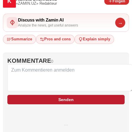
K
Folgen
«ZAMIN.UZ»
Redakteur
Discuss with Zamin AI
→
Analyze the news, get useful answers
Summarize
Pros and cons
Explain simply
KOMMENTARE
0
Senden
…