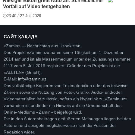
Riesiger Bison greift Auto an: Schrecklicher
Vorfall auf Video festgehalten
23:40 / 27 Juli 2026
САЙТ ҲАҚИДА
«Zamin» — Nachrichten aus Usbekistan.
Das Projekt «Zamin.uz» nahm seine Tätigkeit am 1. Dezember
2014 auf und ist als Massenmedium unter der Zulassungsnummer
1117 vom 5. Juli 2016 registriert. Gründer des Projekts ist die
«ALLTEN» (GmbH).
E-Mail:
info@zamin.uz
.
Das vollständige Kopieren von Textmaterialien oder das teilweise
Zitieren sowie die Nutzung von Foto-, Grafik-, Audio- und/oder
Videomaterialien ist zulässig, sofern ein Hyperlink zu «Zamin.uz»
vorhanden ist und/oder ein Hinweis auf die Urheberschaft des
Online-Mediums «Zamin» beigefügt wird.
Die in den Autorenbeiträgen geäußerten Meinungen liegen bei den
Autoren und spiegeln möglicherweise nicht die Position der
Redaktion wider.