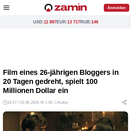
Anmelden
USD
:
11 887
EUR
:
13 717
RUB
:
146
Film eines 26-jährigen Bloggers in
20 Tagen gedreht, spielt 100
Millionen Dollar ein
19:27 / 02.06.2026
·
3.8K
·
Kultur