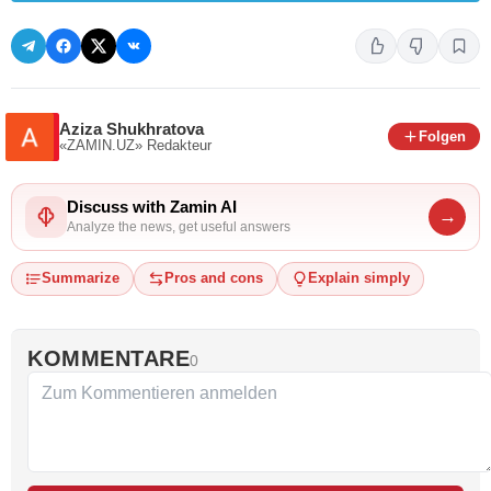
Aziza Shukhratova
Folgen
«ZAMIN.UZ»
Redakteur
Discuss with Zamin AI
→
Analyze the news, get useful answers
Summarize
Pros and cons
Explain simply
KOMMENTARE
0