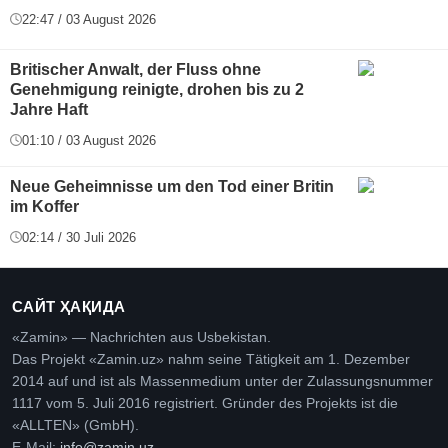
22:47 / 03 August 2026
Britischer Anwalt, der Fluss ohne
Genehmigung reinigte, drohen bis zu 2
Jahre Haft
01:10 / 03 August 2026
Neue Geheimnisse um den Tod einer Britin
im Koffer
02:14 / 30 Juli 2026
САЙТ ҲАҚИДА
«Zamin» — Nachrichten aus Usbekistan.
Das Projekt «Zamin.uz» nahm seine Tätigkeit am 1. Dezember
2014 auf und ist als Massenmedium unter der Zulassungsnummer
1117 vom 5. Juli 2016 registriert. Gründer des Projekts ist die
«ALLTEN» (GmbH).
E-Mail:
info@zamin.uz
.