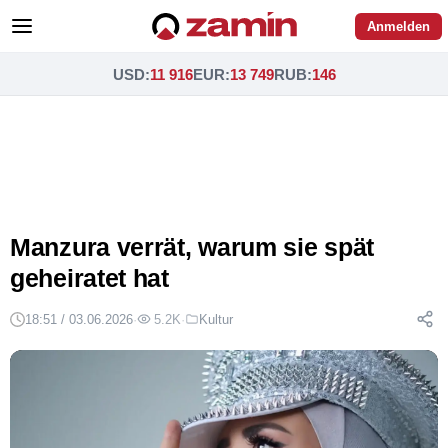
Anmelden
USD
:
11 916
EUR
:
13 749
RUB
:
146
Manzura verrät, warum sie spät
geheiratet hat
18:51 / 03.06.2026
·
5.2K
·
Kultur