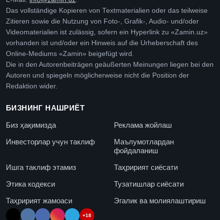
Das vollständige Kopieren von Textmaterialien oder das teilweise
Zitieren sowie die Nutzung von Foto-, Grafik-, Audio- und/oder
Videomaterialien ist zulässig, sofern ein Hyperlink zu «Zamin.uz»
vorhanden ist und/oder ein Hinweis auf die Urheberschaft des
Online-Mediums «Zamin» beigefügt wird.
Die in den Autorenbeiträgen geäußerten Meinungen liegen bei den
Autoren und spiegeln möglicherweise nicht die Position der
Redaktion wider.
БИЗНИНГ НАШРИЁТ
Биз ҳақимизда
Реклама жойлаш
Инвесторлар учун таклиф
Маълумотлардан
фойдаланиш
Ишга таклиф этамиз
Таҳририят сиёсати
Этика кодекси
Тузатишлар сиёсати
Таҳририят жамоаси
Эгалик ва молиялаштириш
+18