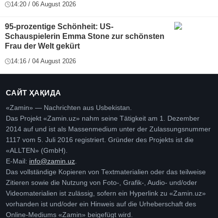
14:20 / 06 August 2026
95-prozentige Schönheit: US-
Schauspielerin Emma Stone zur schönsten
Frau der Welt gekürt
14:16 / 04 August 2026
САЙТ ҲАҚИДА
«Zamin» — Nachrichten aus Usbekistan.
Das Projekt «Zamin.uz» nahm seine Tätigkeit am 1. Dezember
2014 auf und ist als Massenmedium unter der Zulassungsnummer
1117 vom 5. Juli 2016 registriert. Gründer des Projekts ist die
«ALLTEN» (GmbH).
E-Mail:
info@zamin.uz
.
Das vollständige Kopieren von Textmaterialien oder das teilweise
Zitieren sowie die Nutzung von Foto-, Grafik-, Audio- und/oder
Videomaterialien ist zulässig, sofern ein Hyperlink zu «Zamin.uz»
vorhanden ist und/oder ein Hinweis auf die Urheberschaft des
Online-Mediums «Zamin» beigefügt wird.