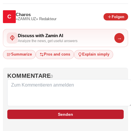
Charos
C
Folgen
«ZAMIN.UZ»
Redakteur
Discuss with Zamin AI
→
Analyze the news, get useful answers
Summarize
Pros and cons
Explain simply
KOMMENTARE
0
Senden