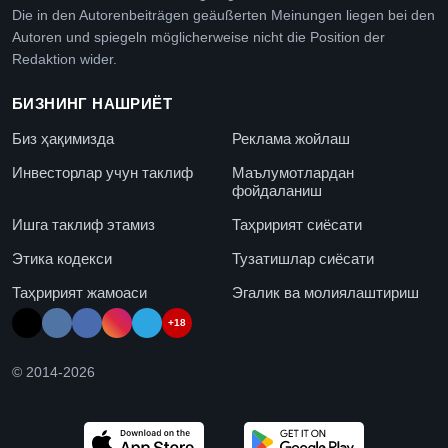
Die in den Autorenbeiträgen geäußerten Meinungen liegen bei den
Autoren und spiegeln möglicherweise nicht die Position der
Redaktion wider.
БИЗНИНГ НАШРИЁТ
Биз ҳақимизда
Реклама жойлаш
Инвесторлар учун таклиф
Маълумотлардан
фойдаланиш
Ишга таклиф этамиз
Таҳририят сиёсати
Этика кодекси
Тузатишлар сиёсати
Таҳририят жамоаси
Эгалик ва молиялаштириш
+18
© 2014-
2026