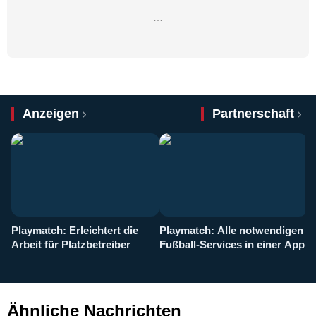
…
Anzeigen
Partnerschaft
Playmatch: Erleichtert die
Playmatch: Alle notwendigen
W
Arbeit für Platzbetreiber
Fußball-Services in einer App
I
b
g
Ähnliche Nachrichten