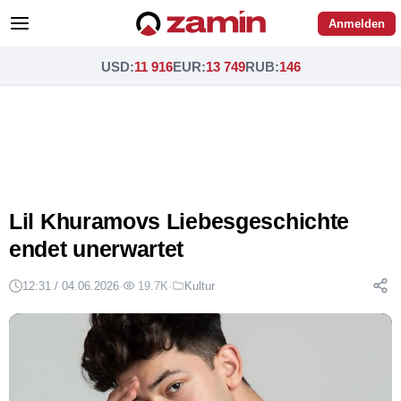
Anmelden
USD
:
11 916
EUR
:
13 749
RUB
:
146
Lil Khuramovs Liebesgeschichte
endet unerwartet
12:31 / 04.06.2026
·
19.7K
·
Kultur