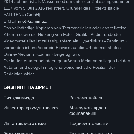
2014 auf und ist als Massenmedium unter der Zulassungsnummer
1117 vom 5. Juli 2016 registriert. Gründer des Projekts ist die
«ALLTEN» (GmbH).
E-Mail:
info@zamin.uz
.
Das vollständige Kopieren von Textmaterialien oder das teilweise
Zitieren sowie die Nutzung von Foto-, Grafik-, Audio- und/oder
Videomaterialien ist zulässig, sofern ein Hyperlink zu «Zamin.uz»
vorhanden ist und/oder ein Hinweis auf die Urheberschaft des
Online-Mediums «Zamin» beigefügt wird.
Die in den Autorenbeiträgen geäußerten Meinungen liegen bei den
Autoren und spiegeln möglicherweise nicht die Position der
Redaktion wider.
БИЗНИНГ НАШРИЁТ
Биз ҳақимизда
Реклама жойлаш
Инвесторлар учун таклиф
Маълумотлардан
фойдаланиш
Ишга таклиф этамиз
Таҳририят сиёсати
Этика кодекси
Тузатишлар сиёсати