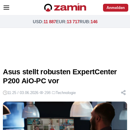
Anmelden
USD
:
11 887
EUR
:
13 717
RUB
:
146
Asus stellt robusten ExpertCenter
P200 AiO-PC vor
11:25 / 03.06.2026
·
298
·
Technologie