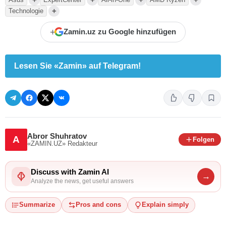
+
Technologie
+
Zamin.uz zu Google hinzufügen
Lesen Sie «Zamin» auf Telegram!
Abror Shuhratov
A
Folgen
«ZAMIN.UZ»
Redakteur
Discuss with Zamin AI
→
Analyze the news, get useful answers
Summarize
Pros and cons
Explain simply