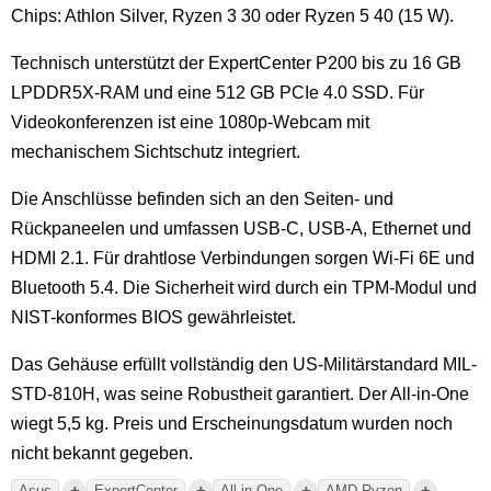
Chips: Athlon Silver, Ryzen 3 30 oder Ryzen 5 40 (15 W).
Technisch unterstützt der ExpertCenter P200 bis zu 16 GB
LPDDR5X-RAM und eine 512 GB PCIe 4.0 SSD. Für
Videokonferenzen ist eine 1080p-Webcam mit
mechanischem Sichtschutz integriert.
Die Anschlüsse befinden sich an den Seiten- und
Rückpaneelen und umfassen USB-C, USB-A, Ethernet und
HDMI 2.1. Für drahtlose Verbindungen sorgen Wi-Fi 6E und
Bluetooth 5.4. Die Sicherheit wird durch ein TPM-Modul und
NIST-konformes BIOS gewährleistet.
Das Gehäuse erfüllt vollständig den US-Militärstandard MIL-
STD-810H, was seine Robustheit garantiert. Der All-in-One
wiegt 5,5 kg. Preis und Erscheinungsdatum wurden noch
nicht bekannt gegeben.
+
+
+
+
Asus
ExpertCenter
All-in-One
AMD Ryzen