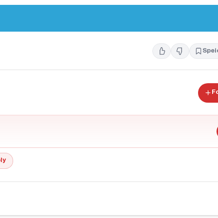
Spei
F
ly