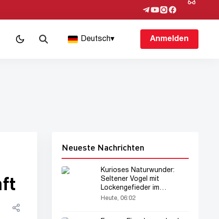
Deutsch
▾
Anmelden
Neueste Nachrichten
Kurioses Naturwunder:
ft
Seltener Vogel mit
Lockengefieder im
Amazonasgebiet erstaunt
Heute, 06:02
Wissenschaftler