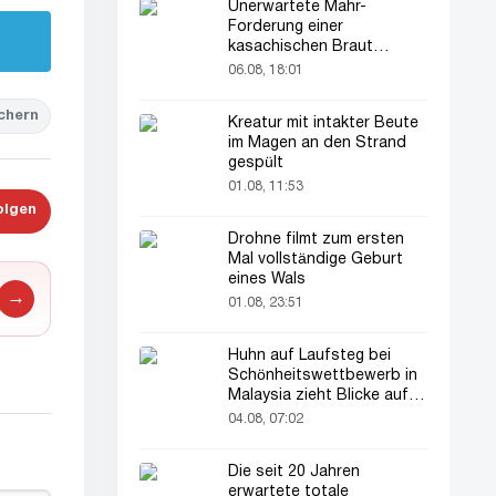
Unerwartete Mahr-
Forderung einer
kasachischen Braut
verblüfft alle
06.08, 18:01
chern
Kreatur mit intakter Beute
im Magen an den Strand
gespült
01.08, 11:53
olgen
Drohne filmt zum ersten
Mal vollständige Geburt
eines Wals
→
01.08, 23:51
Huhn auf Laufsteg bei
Schönheitswettbewerb in
Malaysia zieht Blicke auf
sich
04.08, 07:02
Die seit 20 Jahren
erwartete totale