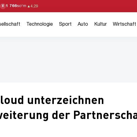
1 766
so'm
¥
▲
4,29
ellschaft
Technologie
Sport
Auto
Kultur
Wirtschaft
Cloud unterzeichnen
eiterung der Partnerscha