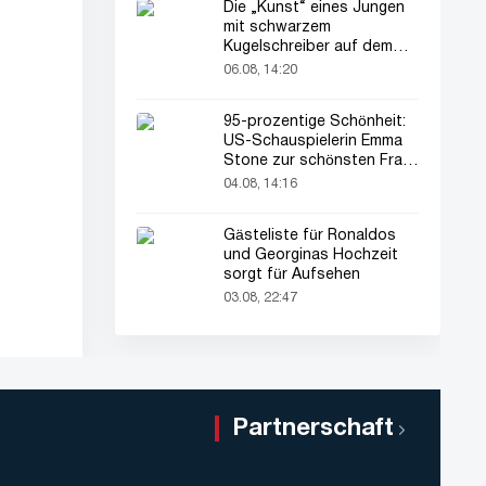
Die „Kunst“ eines Jungen
mit schwarzem
Kugelschreiber auf dem
Pass seines Vaters zieht
06.08, 14:20
alle Blicke auf sich
95-prozentige Schönheit:
US-Schauspielerin Emma
Stone zur schönsten Frau
der Welt gekürt
04.08, 14:16
Gästeliste für Ronaldos
und Georginas Hochzeit
sorgt für Aufsehen
03.08, 22:47
Partnerschaft