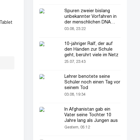
Spuren zweier bislang
unbekannter Vorfahren in
der menschlichen DNA
Tablet
entdeckt
03.08, 23:22
10-jähriger Ralf, der auf
den Händen zur Schule
geht, berührt viele im Netz
25.07, 23:43
Lehrer benotete seine
Schüler noch einen Tag vor
seinem Tod
03.08, 19:34
In Afghanistan gab ein
Vater seine Tochter 10
Jahre lang als Jungen aus
Gestern, 05:12