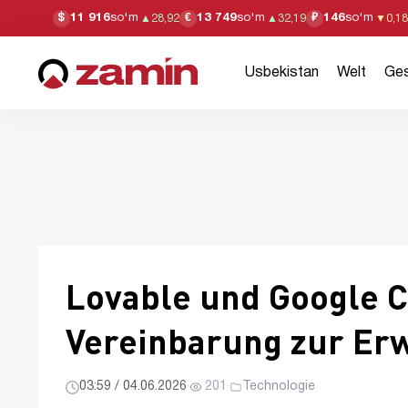
11 916
so'm
13 749
so'm
146
so'm
$
€
₽
▲
28,92
▲
32,19
▼
0,18
Usbekistan
Welt
Ges
Lovable und Google 
Vereinbarung zur Erw
03:59 / 04.06.2026
·
201
·
Technologie