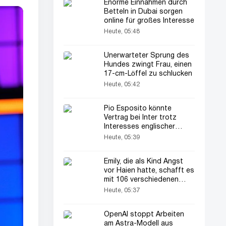
Enorme Einnahmen durch
Betteln in Dubai sorgen
online für großes Interesse
Heute, 05:48
Unerwarteter Sprung des
Hundes zwingt Frau, einen
17-cm-Löffel zu schlucken
Heute, 05:42
Pio Esposito könnte
Vertrag bei Inter trotz
Interesses englischer
Klubs verlängern
Heute, 05:39
Emily, die als Kind Angst
vor Haien hatte, schafft es
mit 106 verschiedenen
Haifisch-Tattoos ins
Heute, 05:37
Guinness-Buch der
Rekorde
OpenAI stoppt Arbeiten
am Astra-Modell aus