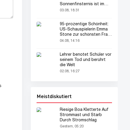
Sonnenfinsternis ist im
August zu sehen
03.08, 18:31
95-prozentige Schönheit:
US-Schauspielerin Emma
Stone zur schönsten Frau
der Welt gekürt
04.08, 14:16
Lehrer benotet Schüler vor
seinem Tod und berührt
die Welt
02.08, 16:27
s
Meistdiskutiert
Riesige Boa Kletterte Auf
Strommast und Starb
s
Durch Stromschlag
Gestern, 05:20