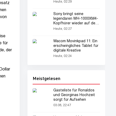
aufgedeckt
Heute, 02:29
umsatz
onen
Sony bringt seine
 von
legendären WH-1000XM4-
Kopfhörer wieder auf den
Markt
Heute, 02:27
ise
Wacom Movinkpad 11: Ein
e für
erschwingliches Tablet für
de, der
digitale Kreative
Heute, 02:24
Dollar
men
Meistgelesen
Gästeliste für Ronaldos
und Georginas Hochzeit
sorgt für Aufsehen
03.08, 22:47