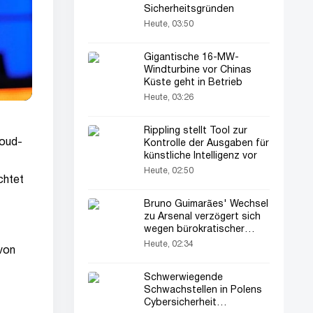
Sicherheitsgründen
Heute, 03:50
Gigantische 16-MW-
Windturbine vor Chinas
Küste geht in Betrieb
Heute, 03:26
Rippling stellt Tool zur
loud-
Kontrolle der Ausgaben für
künstliche Intelligenz vor
Heute, 02:50
chtet
Bruno Guimarães' Wechsel
zu Arsenal verzögert sich
wegen bürokratischer
Probleme
Heute, 02:34
von
Schwerwiegende
Schwachstellen in Polens
Cybersicherheit