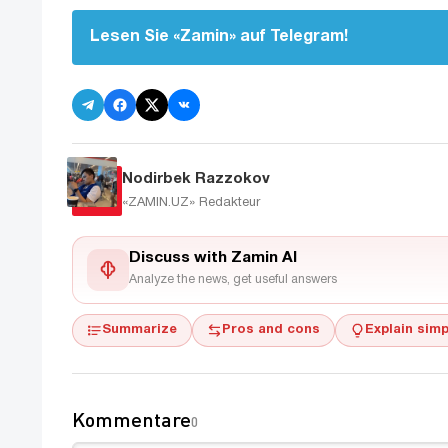
Lesen Sie «Zamin» auf Telegram!
Nodirbek Razzokov
«ZAMIN.UZ»
Redakteur
Discuss with Zamin AI
Analyze the news, get useful answers
Summarize
Pros and cons
Explain simp
Kommentare
0