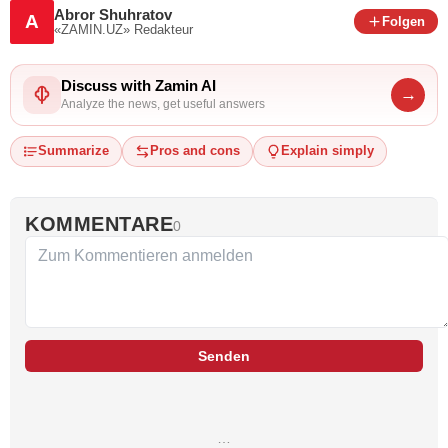
Abror Shuhratov
A
Folgen
«ZAMIN.UZ»
Redakteur
Discuss with Zamin AI
→
Analyze the news, get useful answers
Summarize
Pros and cons
Explain simply
KOMMENTARE
0
Senden
…