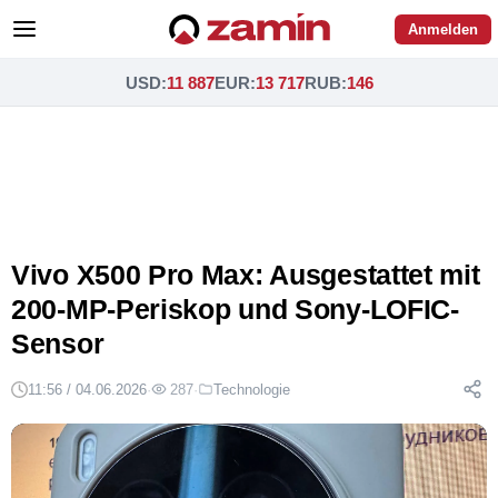
Anmelden
USD
:
11 887
EUR
:
13 717
RUB
:
146
Vivo X500 Pro Max: Ausgestattet mit
200-MP-Periskop und Sony-LOFIC-
Sensor
11:56 / 04.06.2026
·
287
·
Technologie