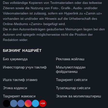
Das vollständige Kopieren von Textmaterialien oder das teilweise
Zitieren sowie die Nutzung von Foto-, Grafik-, Audio- und/oder
Videomaterialien ist zulässig, sofern ein Hyperlink zu «Zamin.uz»
vorhanden ist und/oder ein Hinweis auf die Urheberschaft des
Online-Mediums «Zamin» beigefügt wird.
Die in den Autorenbeiträgen geäußerten Meinungen liegen bei den
Autoren und spiegeln möglicherweise nicht die Position der
Redaktion wider.
БИЗНИНГ НАШРИЁТ
Биз ҳақимизда
Реклама жойлаш
Инвесторлар учун таклиф
Маълумотлардан
фойдаланиш
Ишга таклиф этамиз
Таҳририят сиёсати
Этика кодекси
Тузатишлар сиёсати
Таҳририят жамоаси
Эгалик ва молиялаштириш
+18