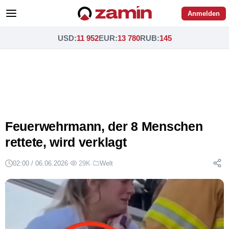
Anmelden
USD
:
11 952
EUR
:
13 780
RUB
:
145
Feuerwehrmann, der 8 Menschen
rettete, wird verklagt
02:00 / 06.06.2026
·
29K
·
Welt