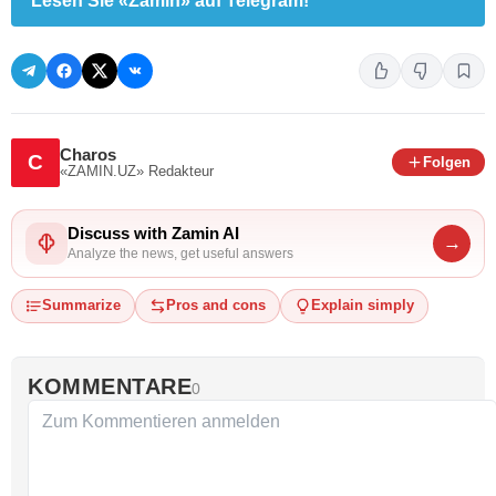
Lesen Sie «Zamin» auf Telegram!
Charos
C
Folgen
«ZAMIN.UZ»
Redakteur
Discuss with Zamin AI
→
Analyze the news, get useful answers
Summarize
Pros and cons
Explain simply
KOMMENTARE
0