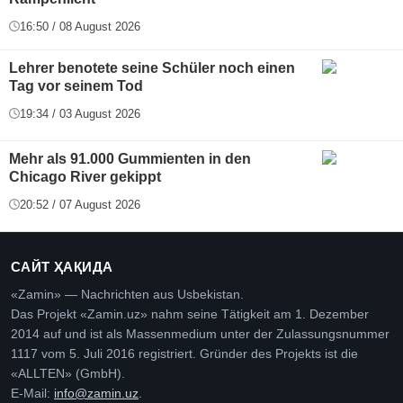
16:50 / 08 August 2026
Lehrer benotete seine Schüler noch einen
Tag vor seinem Tod
19:34 / 03 August 2026
Mehr als 91.000 Gummienten in den
Chicago River gekippt
20:52 / 07 August 2026
САЙТ ҲАҚИДА
«Zamin» — Nachrichten aus Usbekistan.
Das Projekt «Zamin.uz» nahm seine Tätigkeit am 1. Dezember
2014 auf und ist als Massenmedium unter der Zulassungsnummer
1117 vom 5. Juli 2016 registriert. Gründer des Projekts ist die
«ALLTEN» (GmbH).
E-Mail:
info@zamin.uz
.