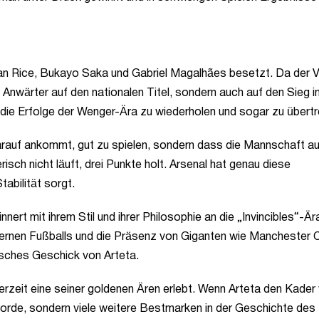
lan Rice, Bukayo Saka und Gabriel Magalhães besetzt. Da der V
ls Anwärter auf den nationalen Titel, sondern auch auf den Sieg i
 die Erfolge der Wenger-Ära zu wiederholen und sogar zu übertr
darauf ankommt, gut zu spielen, sondern dass die Mannschaft a
isch nicht läuft, drei Punkte holt. Arsenal hat genau diese
tabilität sorgt.
nert mit ihrem Stil und ihrer Philosophie an die „Invincibles“-Är
rnen Fußballs und die Präsenz von Giganten wie Manchester C
isches Geschick von Arteta.
zeit eine seiner goldenen Ären erlebt. Wenn Arteta den Kader 
korde, sondern viele weitere Bestmarken in der Geschichte des