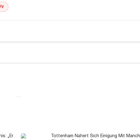
ly
…
s: „Er
Tottenham Nähert Sich Einigung Mit Manch