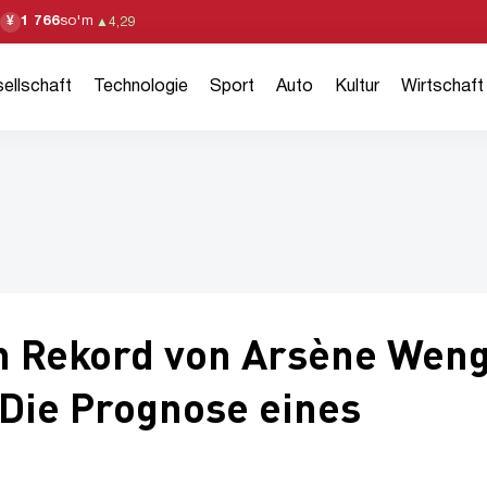
1 766
so'm
¥
▲
4,29
ellschaft
Technologie
Sport
Auto
Kultur
Wirtschaft
en Rekord von Arsène Wen
 Die Prognose eines