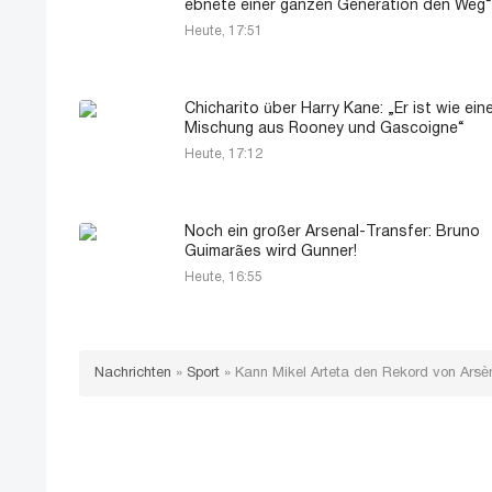
ebnete einer ganzen Generation den Weg“
Heute, 17:51
Chicharito über Harry Kane: „Er ist wie ein
Mischung aus Rooney und Gascoigne“
Heute, 17:12
Noch ein großer Arsenal-Transfer: Bruno
Guimarães wird Gunner!
Heute, 16:55
Nachrichten
»
Sport
»
Kann Mikel Arteta den Rekord von Arsè