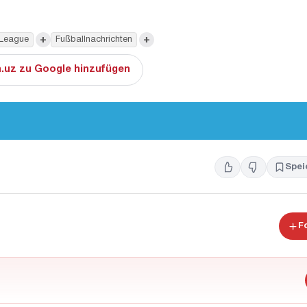
+
+
 League
Fußballnachrichten
.uz zu Google hinzufügen
Spei
F