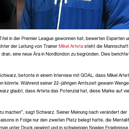
Titel in der Premier League gewonnen hat, bewerten Experten u
Unter der Leitung von Trainer
Mikel Arteta
steht die Mannschaft 
d dran, eine neue Ära in Nordlondon zu begründen. Dies berichte
Schwarz, betonte in einem Interview mit GOAL, dass Mikel Artet
en könnte. Während seiner 22-jährigen Amtszeit gewann Wenge
warz glaubt, dass Arteta das Potenzial hat, diese Marke auf vie
t zu machen“, sagt Schwarz. Seiner Meinung nach verändert der
sons in Folge nur den zweiten Platz belegt hatte, die Mentalit
 man unter Druck gewinnt und in schwierigen Spielen Ergebnisse