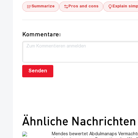
Summarize
Pros and cons
Explain simp
Kommentare
0
Senden
Ähnliche Nachrichten
Mendes bewertet Abdulmanaps Vermächtni