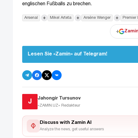
englischen Fußballs zu brechen.
+
+
+
Arsenal
Mikel Arteta
Arsène Wenger
Premier
+
Zamin
Lesen Sie «Zamin» auf Telegram!
Jahongir Tursunov
J
«ZAMIN.UZ»
Redakteur
Discuss with Zamin AI
Analyze the news, get useful answers