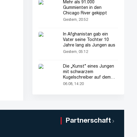
Mehr als 91.000
Gummienten in den
Chicago River gekippt
Gestern, 20:52
In Afghanistan gab ein
Vater seine Tochter 10
Jahre lang als Jungen aus
Gestern, 05:12
Die „Kunst“ eines Jungen
mit schwarzem
Kugelschreiber auf dem
Pass seines Vaters zieht
06.08, 14:20
alle Blicke auf sich
Partnerschaft