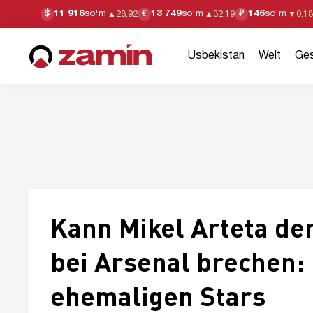
11 916
so'm
13 749
so'm
146
so'm
$
€
₽
▲
28,92
▲
32,19
▼
0,18
Usbekistan
Welt
Ges
Kann Mikel Arteta d
bei Arsenal brechen:
ehemaligen Stars