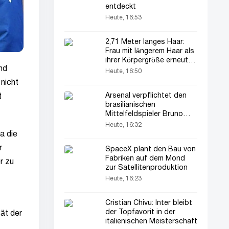
entdeckt
Heute, 16:53
2,71 Meter langes Haar:
Frau mit längerem Haar als
ihrer Körpergröße erneut im
nd
Rampenlicht
Heute, 16:50
nicht
Arsenal verpflichtet den
t
brasilianischen
Mittelfeldspieler Bruno
Guimarães
Heute, 16:32
a die
r
SpaceX plant den Bau von
Fabriken auf dem Mond
r zu
zur Satellitenproduktion
Heute, 16:23
Cristian Chivu: Inter bleibt
der Topfavorit in der
ät der
italienischen Meisterschaft