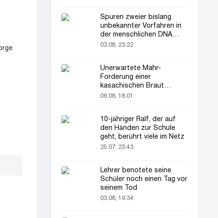
Spuren zweier bislang
unbekannter Vorfahren in
der menschlichen DNA
entdeckt
03.08, 23:22
Jorge
Unerwartete Mahr-
Forderung einer
kasachischen Braut
verblüfft alle
06.08, 18:01
10-jähriger Ralf, der auf
den Händen zur Schule
geht, berührt viele im Netz
25.07, 23:43
Lehrer benotete seine
Schüler noch einen Tag vor
seinem Tod
03.08, 19:34