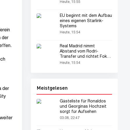
Heute, 15:55
EU beginnt mit dem Aufbau
eines eigenen Starlink-
Systems
erein
Heute, 15:54
n der
effen.
Real Madrid nimmt
Abstand vom Rodri-
Transfer und richtet Fokus
uch
auf 30-Millionen-Euro-
Heute, 15:54
Talent
Meistgelesen
a der
ity
Gästeliste für Ronaldos
und Georginas Hochzeit
sorgt für Aufsehen
weiter
03.08, 22:47