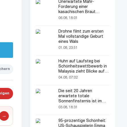
Unerwartete Mahr-
Forderung einer
kasachischen Braut
verblüfft alle
06.08, 18:01
Drohne filmt zum ersten
Mal vollständige Geburt
eines Wals
01.08, 23:51
Huhn auf Laufsteg bei
Schönheitswettbewerb in
chern
Malaysia zieht Blicke auf
sich
04.08, 07:02
Die seit 20 Jahren
olgen
erwartete totale
Sonnenfinsternis ist im
August zu sehen
03.08, 18:31
→
95-prozentige Schönheit:
US-Schauspielerin Emma