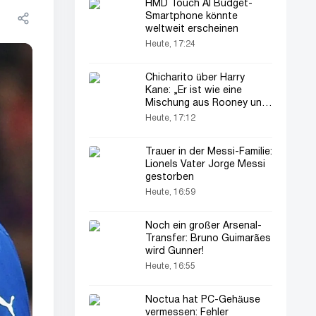
HMD Touch AI Budget-
Smartphone könnte
weltweit erscheinen
Heute, 17:24
Chicharito über Harry
Kane: „Er ist wie eine
Mischung aus Rooney und
Gascoigne“
Heute, 17:12
Trauer in der Messi-Familie:
Lionels Vater Jorge Messi
gestorben
Heute, 16:59
Noch ein großer Arsenal-
Transfer: Bruno Guimarães
wird Gunner!
Heute, 16:55
Noctua hat PC-Gehäuse
vermessen: Fehler