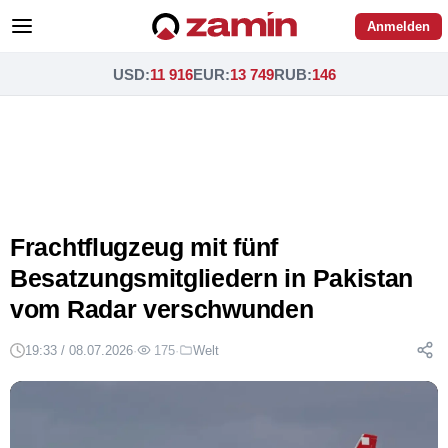
Anmelden
USD
:
11 916
EUR
:
13 749
RUB
:
146
Frachtflugzeug mit fünf
Besatzungsmitgliedern in Pakistan
vom Radar verschwunden
19:33 / 08.07.2026
·
175
·
Welt