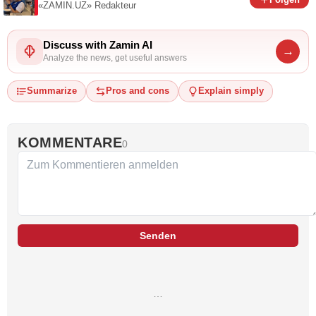
«ZAMIN.UZ»
Redakteur
Discuss with Zamin AI
→
Analyze the news, get useful answers
Summarize
Pros and cons
Explain simply
KOMMENTARE
0
Senden
…