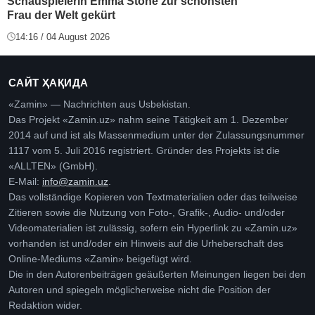
Schauspielerin Emma Stone zur schönsten
Frau der Welt gekürt
14:16 / 04 August 2026
САЙТ ҲАҚИДА
«Zamin» — Nachrichten aus Usbekistan.
Das Projekt «Zamin.uz» nahm seine Tätigkeit am 1. Dezember
2014 auf und ist als Massenmedium unter der Zulassungsnummer
1117 vom 5. Juli 2016 registriert. Gründer des Projekts ist die
«ALLTEN» (GmbH).
E-Mail:
info@zamin.uz
.
Das vollständige Kopieren von Textmaterialien oder das teilweise
Zitieren sowie die Nutzung von Foto-, Grafik-, Audio- und/oder
Videomaterialien ist zulässig, sofern ein Hyperlink zu «Zamin.uz»
vorhanden ist und/oder ein Hinweis auf die Urheberschaft des
Online-Mediums «Zamin» beigefügt wird.
Die in den Autorenbeiträgen geäußerten Meinungen liegen bei den
Autoren und spiegeln möglicherweise nicht die Position der
Redaktion wider.