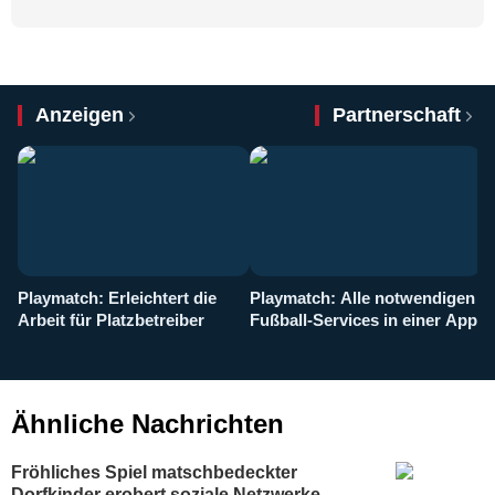
Anzeigen
Partnerschaft
Playmatch: Erleichtert die
Playmatch: Alle notwendigen
W
Arbeit für Platzbetreiber
Fußball-Services in einer App
I
b
g
Ähnliche Nachrichten
Fröhliches Spiel matschbedeckter
Dorfkinder erobert soziale Netzwerke