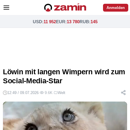
Anmelden
USD
:
11 952
EUR
:
13 780
RUB
:
145
Löwin mit langen Wimpern wird zum
Social-Media-Star
12:49 / 09.07.2026
·
9.6K
·
Welt