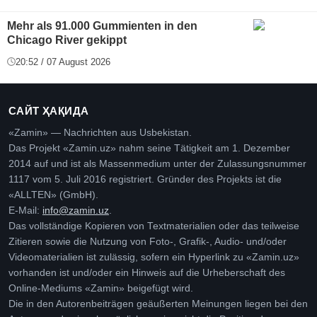
Mehr als 91.000 Gummienten in den
Chicago River gekippt
20:52 / 07 August 2026
САЙТ ҲАҚИДА
«Zamin» — Nachrichten aus Usbekistan.
Das Projekt «Zamin.uz» nahm seine Tätigkeit am 1. Dezember
2014 auf und ist als Massenmedium unter der Zulassungsnummer
1117 vom 5. Juli 2016 registriert. Gründer des Projekts ist die
«ALLTEN» (GmbH).
E-Mail:
info@zamin.uz
.
Das vollständige Kopieren von Textmaterialien oder das teilweise
Zitieren sowie die Nutzung von Foto-, Grafik-, Audio- und/oder
Videomaterialien ist zulässig, sofern ein Hyperlink zu «Zamin.uz»
vorhanden ist und/oder ein Hinweis auf die Urheberschaft des
Online-Mediums «Zamin» beigefügt wird.
Die in den Autorenbeiträgen geäußerten Meinungen liegen bei den