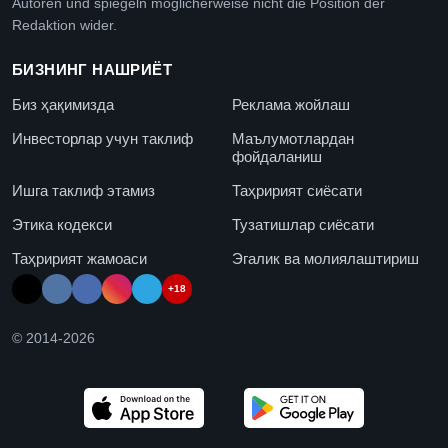
Autoren und spiegeln möglicherweise nicht die Position der
Redaktion wider.
БИЗНИНГ НАШРИЁТ
Биз ҳақимизда
Реклама жойлаш
Инвесторлар учун таклиф
Маълумотлардан
фойдаланиш
Ишга таклиф этамиз
Таҳририят сиёсати
Этика кодекси
Тузатишлар сиёсати
Таҳририят жамоаси
Эгалик ва молиялаштириш
+18
© 2014-
2026