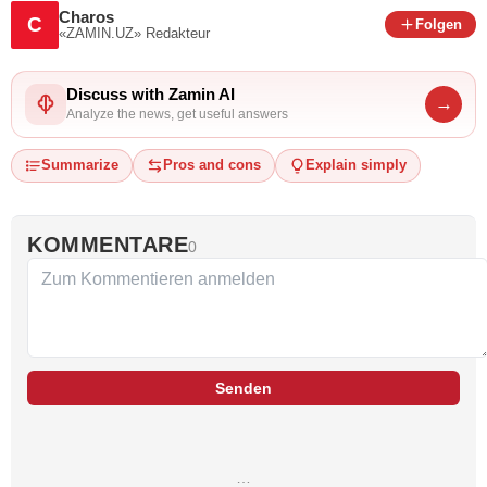
Charos
C
Folgen
«ZAMIN.UZ»
Redakteur
Discuss with Zamin AI
→
Analyze the news, get useful answers
Summarize
Pros and cons
Explain simply
KOMMENTARE
0
Senden
…