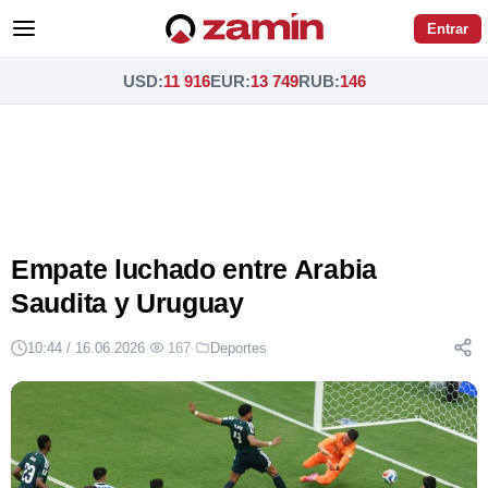
Entrar
USD
:
11 916
EUR
:
13 749
RUB
:
146
Empate luchado entre Arabia
Saudita y Uruguay
10:44 / 16.06.2026
·
167
·
Deportes