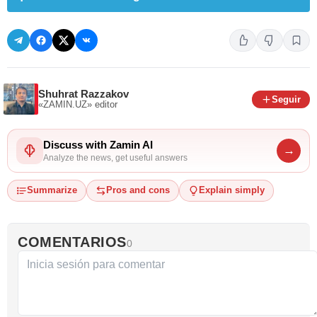
Shuhrat Razzakov
Seguir
«ZAMIN.UZ»
editor
Discuss with Zamin AI
→
Analyze the news, get useful answers
Summarize
Pros and cons
Explain simply
COMENTARIOS
0