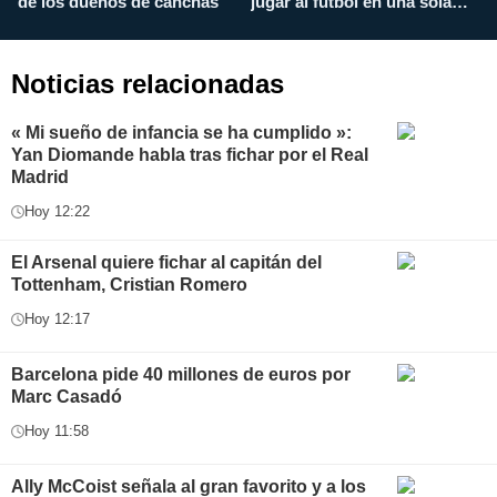
de los dueños de canchas
jugar al fútbol en una sola
c
aplicación
i
Noticias relacionadas
« Mi sueño de infancia se ha cumplido »:
Yan Diomande habla tras fichar por el Real
Madrid
Hoy 12:22
El Arsenal quiere fichar al capitán del
Tottenham, Cristian Romero
Hoy 12:17
Barcelona pide 40 millones de euros por
Marc Casadó
Hoy 11:58
Ally McCoist señala al gran favorito y a los