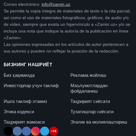
Correo electrónico:
info@zamin.uz
.
Se permite la copia íntegra de materiales de texto o la cita parcial,
así como el uso de materiales fotográficos, gráficos, de audio y/o
de vídeo, siempre que exista un hipervínculo a «Zamin.uz» y/o se
incluya una nota que indique la autoría de la publicación en línea
«Zamin».
Las opiniones expresadas en los artículos de autor pertenecen a
sus autores y pueden no reflejar la posición de la redacción.
БИЗНИНГ НАШРИЁТ
Биз ҳақимизда
Реклама жойлаш
Инвесторлар учун таклиф
Маълумотлардан
фойдаланиш
Ишга таклиф этамиз
Таҳририят сиёсати
Этика кодекси
Тузатишлар сиёсати
Таҳририят жамоаси
Эгалик ва молиялаштириш
+18