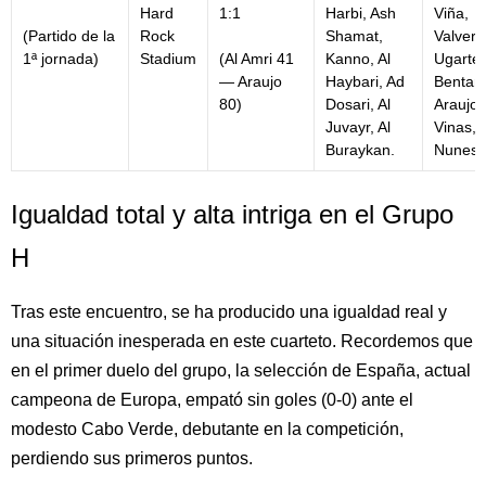
Hard
1:1
Harbi, Ash
Viña,
(Partido de la
Rock
Shamat,
Valverd
1ª jornada)
Stadium
(Al Amri 41
Kanno, Al
Ugarte,
— Araujo
Haybari, Ad
Bentanc
80)
Dosari, Al
Araujo,
Juvayr, Al
Vinas,
Buraykan.
Nunes.
Igualdad total y alta intriga en el Grupo
H
Tras este encuentro, se ha producido una igualdad real y
una situación inesperada en este cuarteto. Recordemos que
en el primer duelo del grupo, la selección de España, actual
campeona de Europa, empató sin goles (0-0) ante el
modesto Cabo Verde, debutante en la competición,
perdiendo sus primeros puntos.