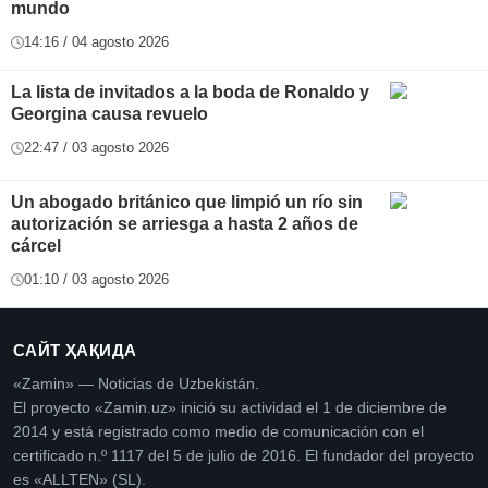
mundo
14:16 / 04 agosto 2026
La lista de invitados a la boda de Ronaldo y
Georgina causa revuelo
22:47 / 03 agosto 2026
Un abogado británico que limpió un río sin
autorización se arriesga a hasta 2 años de
cárcel
01:10 / 03 agosto 2026
САЙТ ҲАҚИДА
«Zamin» — Noticias de Uzbekistán.
El proyecto «Zamin.uz» inició su actividad el 1 de diciembre de
2014 y está registrado como medio de comunicación con el
certificado n.º 1117 del 5 de julio de 2016. El fundador del proyecto
es «ALLTEN» (SL).