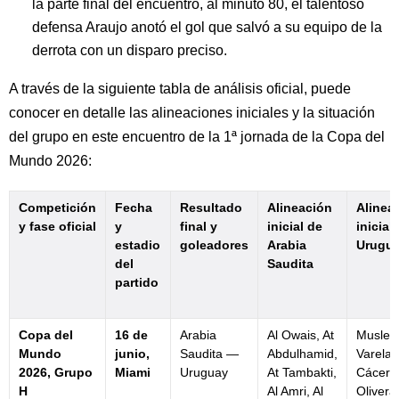
la parte final del encuentro, al minuto 80, el talentoso
defensa Araujo anotó el gol que salvó a su equipo de la
derrota con un disparo preciso.
A través de la siguiente tabla de análisis oficial, puede
conocer en detalle las alineaciones iniciales y la situación
del grupo en este encuentro de la 1ª jornada de la Copa del
Mundo 2026:
Competición
Fecha
Resultado
Alineación
Alinea
y fase oficial
y
final y
inicial de
inicial
estadio
goleadores
Arabia
Urugu
del
Saudita
partido
Copa del
16 de
Arabia
Al Owais, At
Musler
Mundo
junio,
Saudita —
Abdulhamid,
Varela,
2026, Grupo
Miami
Uruguay
At Tambakti,
Cácere
H
Al Amri, Al
Olivera