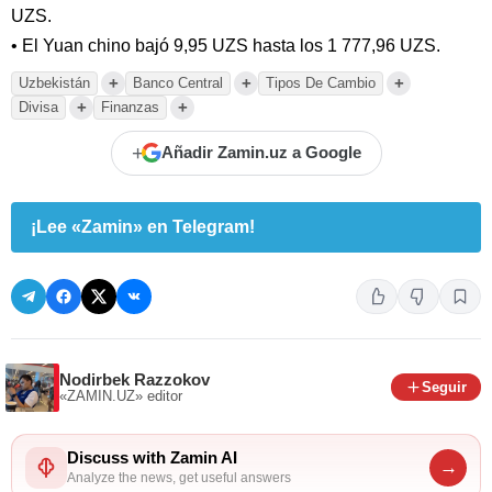
UZS.
• El Yuan chino bajó 9,95 UZS hasta los 1 777,96 UZS.
+
+
+
Uzbekistán
Banco Central
Tipos De Cambio
+
+
Divisa
Finanzas
+
Añadir Zamin.uz a Google
¡Lee «Zamin» en Telegram!
Nodirbek Razzokov
Seguir
«ZAMIN.UZ»
editor
Discuss with Zamin AI
→
Analyze the news, get useful answers