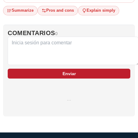
Summarize
Pros and cons
Explain simply
COMENTARIOS
0
Enviar
…