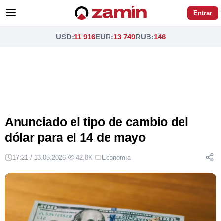
Entrar
USD
:
11 916
EUR
:
13 749
RUB
:
146
Anunciado el tipo de cambio del
dólar para el 14 de mayo
17:21 / 13.05.2026
·
42.8K
·
Economía