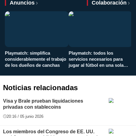
Anuncios
Colaboración
Playmatch: simplifica
Playmatch: todos los
¿
considerablemente el trabajo
servicios necesarios para
d
de los dueños de canchas
jugar al fútbol en una sola
c
aplicación
i
Noticias relacionadas
Visa y Brale prueban liquidaciones
privadas con stablecoins
20:16 / 05 junio 2026
Los miembros del Congreso de EE. UU.