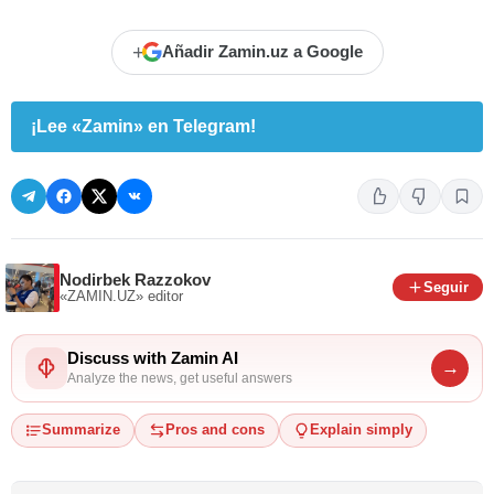
+
Añadir Zamin.uz a Google
¡Lee «Zamin» en Telegram!
Nodirbek Razzokov
Seguir
«ZAMIN.UZ»
editor
Discuss with Zamin AI
→
Analyze the news, get useful answers
Summarize
Pros and cons
Explain simply