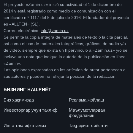
El proyecto «Zamin.uz» inició su actividad el 1 de diciembre de
2014 y está registrado como medio de comunicación con el
certificado n.º 1117 del 5 de julio de 2016. El fundador del proyecto
es «ALLTEN» (SL).
Correo electrónico:
info@zamin.uz
.
Se permite la copia íntegra de materiales de texto o la cita parcial,
así como el uso de materiales fotográficos, gráficos, de audio y/o
de vídeo, siempre que exista un hipervínculo a «Zamin.uz» y/o se
incluya una nota que indique la autoría de la publicación en línea
«Zamin».
Las opiniones expresadas en los artículos de autor pertenecen a
sus autores y pueden no reflejar la posición de la redacción.
БИЗНИНГ НАШРИЁТ
Биз ҳақимизда
Реклама жойлаш
Инвесторлар учун таклиф
Маълумотлардан
фойдаланиш
Ишга таклиф этамиз
Таҳририят сиёсати