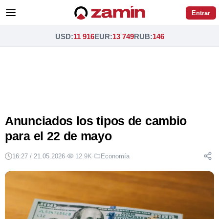
Entrar
USD
:
11 916
EUR
:
13 749
RUB
:
146
Anunciados los tipos de cambio
para el 22 de mayo
16:27 / 21.05.2026
·
12.9K
·
Economía