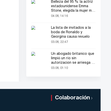
Belleza del 95 %: la actriz
estadounidense Emma
Stone, elegida la mujer más
bella del mundo
04.08, 14:16
La lista de invitados a la
boda de Ronaldo y
Georgina causa revuelo
03.08, 22:47
Un abogado británico que
limpió un río sin
autorización se arriesga a
hasta 2 años de cárcel
03.08, 01:10
Colaboración