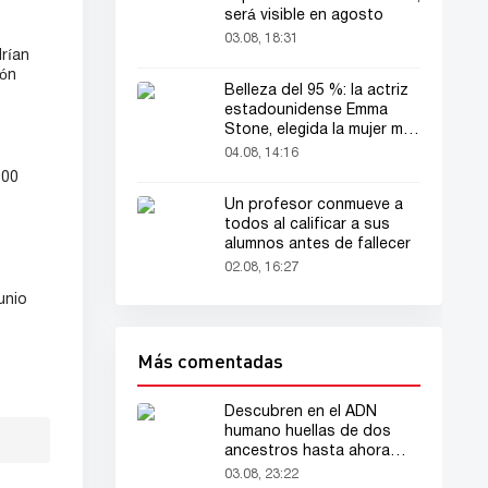
será visible en agosto
03.08, 18:31
rían
ión
Belleza del 95 %: la actriz
estadounidense Emma
Stone, elegida la mujer más
bella del mundo
04.08, 14:16
000
Un profesor conmueve a
todos al calificar a sus
alumnos antes de fallecer
02.08, 16:27
unio
Más comentadas
Descubren en el ADN
humano huellas de dos
ancestros hasta ahora
desconocidos
03.08, 23:22