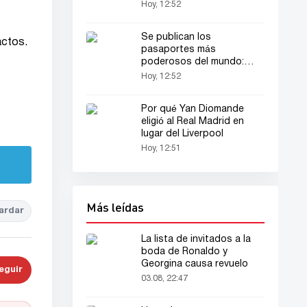
Hoy, 12:52
Se publican los
actos.
pasaportes más
poderosos del mundo:
Nuevo ranking global
Hoy, 12:52
Por qué Yan Diomande
eligió al Real Madrid en
lugar del Liverpool
Hoy, 12:51
Más leídas
ardar
La lista de invitados a la
boda de Ronaldo y
Georgina causa revuelo
eguir
03.08, 22:47