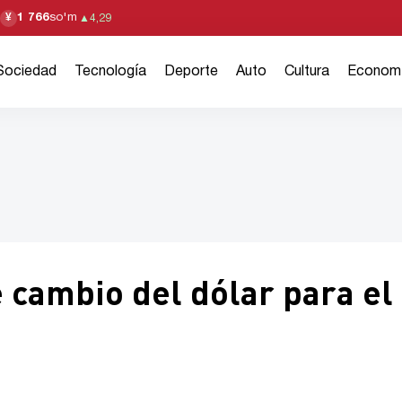
1 766
so'm
¥
▲
4,29
Sociedad
Tecnología
Deporte
Auto
Cultura
Econom
e cambio del dólar para el