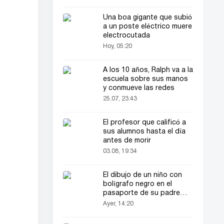
Una boa gigante que subió
a un poste eléctrico muere
electrocutada
Hoy, 05:20
A los 10 años, Ralph va a la
escuela sobre sus manos
y conmueve las redes
25.07, 23:43
El profesor que calificó a
sus alumnos hasta el día
antes de morir
03.08, 19:34
El dibujo de un niño con
bolígrafo negro en el
pasaporte de su padre
llamó la atención de todos
Ayer, 14:20