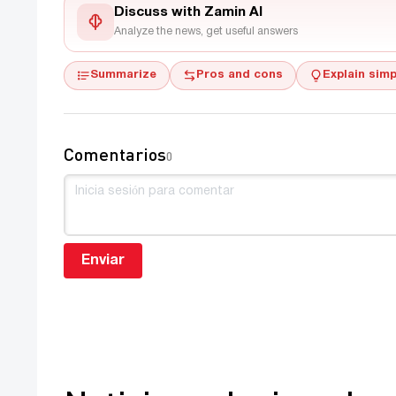
Discuss with Zamin AI
Analyze the news, get useful answers
Summarize
Pros and cons
Explain simp
Comentarios
0
Enviar