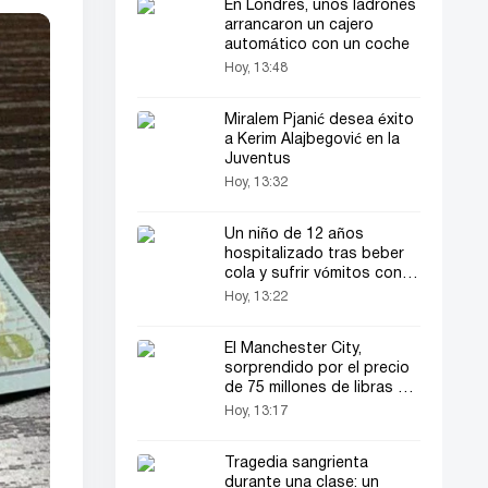
En Londres, unos ladrones
arrancaron un cajero
automático con un coche
Hoy, 13:48
Miralem Pjanić desea éxito
a Kerim Alajbegović en la
Juventus
Hoy, 13:32
Un niño de 12 años
hospitalizado tras beber
cola y sufrir vómitos con
sangre
Hoy, 13:22
El Manchester City,
sorprendido por el precio
de 75 millones de libras de
Malo Gusto
Hoy, 13:17
Tragedia sangrienta
durante una clase: un