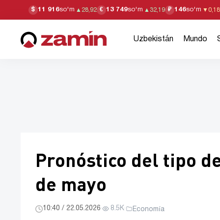
11 916
so'm
13 749
so'm
146
so'm
$
€
₽
▲
28,92
▲
32,19
▼
0,18
Uzbekistán
Mundo
Pronóstico del tipo d
de mayo
10:40 / 22.05.2026
·
8.5K
·
Economía