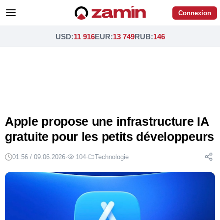
Connexion
USD
:
11 916
EUR
:
13 749
RUB
:
146
Apple propose une infrastructure IA
gratuite pour les petits développeurs
01:56 / 09.06.2026
·
104
·
Technologie