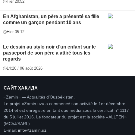
Hier 20:52
En Afghanistan, un père a présenté sa fille
comme un garçon pendant 10 ans
Hier 05:12
Le dessin au stylo noir d’un enfant sur le
passeport de son père a attiré tous les
regards
14:20 / 06 août 2026
САЙТ ҲАҚИДА
«Zamin» — Actualités d’Ouzbékistan.
Le projet «Zamin.uz» a commencé son activité le 1er décembre
2014 et est enregistré en tant que média sous le certificat n° 1117
du 5 juillet 2016. Le fondateur du projet est la société «ALLTEN»
(MChJ/SARL).
E-mail:
info@zamin.uz
.