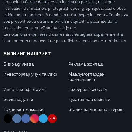
La copie intégrale de textes ou la citation partielle, ainsi que
l’utilisation de matériels photographiques, graphiques, audio et/ou
vidéo, sont autorisées à condition qu’un hyperlien vers «Zamin.uz»
soit présent et/ou qu’une mention indiquant la paternité de la
publication en ligne «Zamin» soit jointe.
Les opinions exprimées dans les articles signés appartiennent à
leurs auteurs et peuvent ne pas refléter la position de la rédaction.
БИЗНИНГ НАШРИЁТ
Биз ҳақимизда
Реклама жойлаш
Инвесторлар учун таклиф
Маълумотлардан
фойдаланиш
Ишга таклиф этамиз
Таҳририят сиёсати
Этика кодекси
Тузатишлар сиёсати
Таҳририят жамоаси
Эгалик ва молиялаштириш
+18