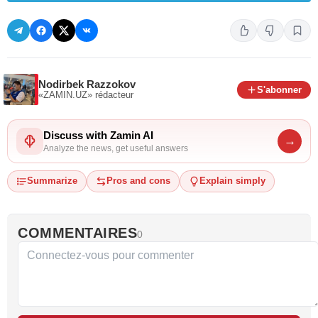
Nodirbek Razzokov
S'abonner
«ZAMIN.UZ»
rédacteur
Discuss with Zamin AI
→
Analyze the news, get useful answers
Summarize
Pros and cons
Explain simply
COMMENTAIRES
0