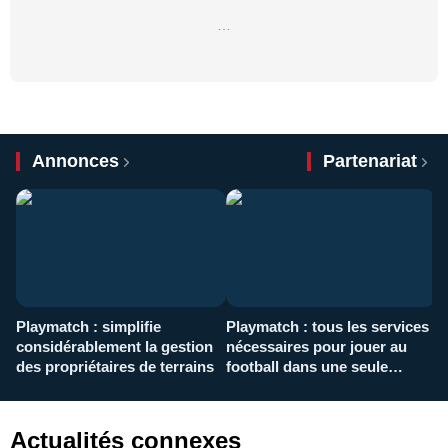
…
Annonces
Partenariat
Playmatch : simplifie
Playmatch : tous les services
C
considérablement la gestion
nécessaires pour jouer au
d
des propriétaires de terrains
football dans une seule
p
application
f
Actualités connexes