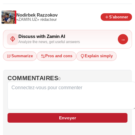
Nodirbek Razzokov
S'abonner
«ZAMIN.UZ»
rédacteur
Discuss with Zamin AI
→
Analyze the news, get useful answers
Summarize
Pros and cons
Explain simply
COMMENTAIRES
0
Envoyer