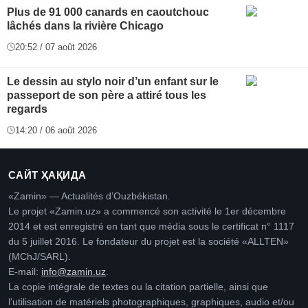
Plus de 91 000 canards en caoutchouc
lâchés dans la rivière Chicago
20:52 / 07 août 2026
Le dessin au stylo noir d’un enfant sur le
passeport de son père a attiré tous les
regards
14:20 / 06 août 2026
САЙТ ҲАҚИДА
«Zamin» — Actualités d’Ouzbékistan.
Le projet «Zamin.uz» a commencé son activité le 1er décembre
2014 et est enregistré en tant que média sous le certificat n° 1117
du 5 juillet 2016. Le fondateur du projet est la société «ALLTEN»
(MChJ/SARL).
E-mail:
info@zamin.uz
.
La copie intégrale de textes ou la citation partielle, ainsi que
l’utilisation de matériels photographiques, graphiques, audio et/ou