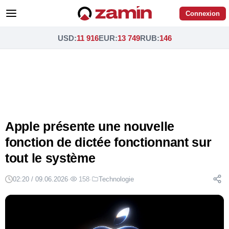
Connexion
USD
:
11 916
EUR
:
13 749
RUB
:
146
Apple présente une nouvelle
fonction de dictée fonctionnant sur
tout le système
02:20 / 09.06.2026
·
158
·
Technologie