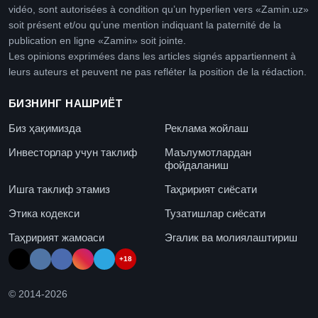
vidéo, sont autorisées à condition qu’un hyperlien vers «Zamin.uz»
soit présent et/ou qu’une mention indiquant la paternité de la
publication en ligne «Zamin» soit jointe.
Les opinions exprimées dans les articles signés appartiennent à
leurs auteurs et peuvent ne pas refléter la position de la rédaction.
БИЗНИНГ НАШРИЁТ
Биз ҳақимизда
Реклама жойлаш
Инвесторлар учун таклиф
Маълумотлардан
фойдаланиш
Ишга таклиф этамиз
Таҳририят сиёсати
Этика кодекси
Тузатишлар сиёсати
Таҳририят жамоаси
Эгалик ва молиялаштириш
+18
© 2014-
2026