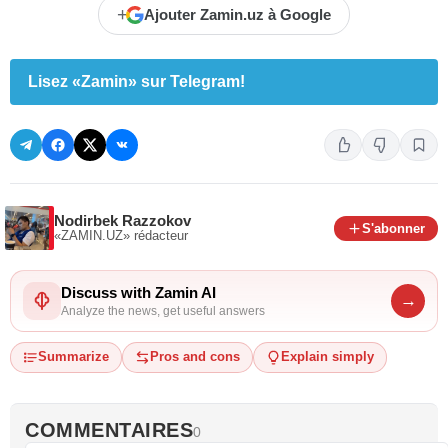
+
Ajouter Zamin.uz à Google
Lisez «Zamin» sur Telegram!
Nodirbek Razzokov
S'abonner
«ZAMIN.UZ»
rédacteur
Discuss with Zamin AI
→
Analyze the news, get useful answers
Summarize
Pros and cons
Explain simply
COMMENTAIRES
0