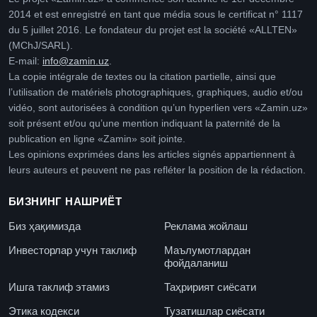
2014 et est enregistré en tant que média sous le certificat n° 1117
du 5 juillet 2016. Le fondateur du projet est la société «ALLTEN»
(MChJ/SARL).
E-mail:
info@zamin.uz
.
La copie intégrale de textes ou la citation partielle, ainsi que
l’utilisation de matériels photographiques, graphiques, audio et/ou
vidéo, sont autorisées à condition qu’un hyperlien vers «Zamin.uz»
soit présent et/ou qu’une mention indiquant la paternité de la
publication en ligne «Zamin» soit jointe.
Les opinions exprimées dans les articles signés appartiennent à
leurs auteurs et peuvent ne pas refléter la position de la rédaction.
БИЗНИНГ НАШРИЁТ
Биз ҳақимизда
Реклама жойлаш
Инвесторлар учун таклиф
Маълумотлардан
фойдаланиш
Ишга таклиф этамиз
Таҳририят сиёсати
Этика кодекси
Тузатишлар сиёсати