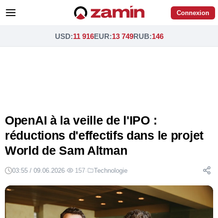
Connexion
USD
:
11 916
EUR
:
13 749
RUB
:
146
OpenAI à la veille de l'IPO :
réductions d'effectifs dans le projet
World de Sam Altman
03:55 / 09.06.2026
·
157
·
Technologie