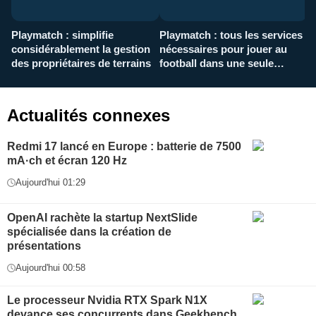
Playmatch : simplifie
Playmatch : tous les services
C
considérablement la gestion
nécessaires pour jouer au
d
des propriétaires de terrains
football dans une seule
p
application
f
Actualités connexes
Redmi 17 lancé en Europe : batterie de 7500
mA·ch et écran 120 Hz
Aujourd'hui 01:29
OpenAI rachète la startup NextSlide
spécialisée dans la création de
présentations
Aujourd'hui 00:58
Le processeur Nvidia RTX Spark N1X
devance ses concurrents dans Geekbench