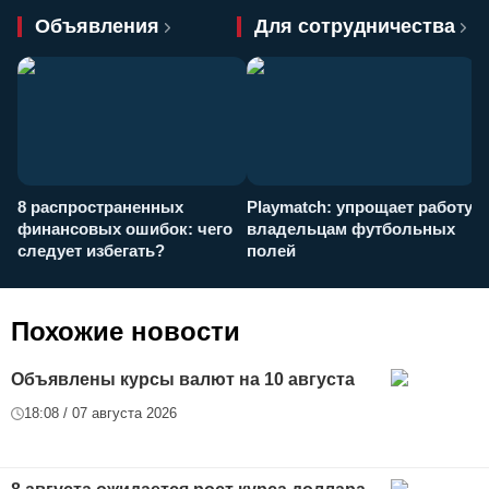
Объявления
Для сотрудничества
8 распространенных
Playmatch: упрощает работу
P
финансовых ошибок: чего
владельцам футбольных
н
следует избегать?
полей
и
п
Похожие новости
Объявлены курсы валют на 10 августа
18:08 / 07 августа 2026