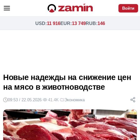
Войти
USD
:
11 916
EUR
:
13 749
RUB
:
146
Новые надежды на снижение цен
на мясо в животноводстве
09:53 / 22.05.2026
·
41.4K
·
Экономика