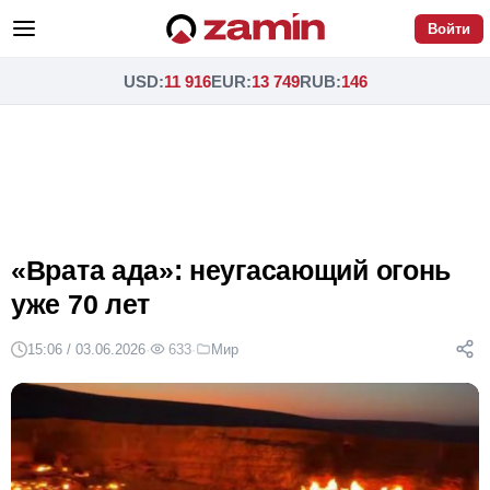
Войти
USD
:
11 916
EUR
:
13 749
RUB
:
146
«Врата ада»: неугасающий огонь
уже 70 лет
15:06 / 03.06.2026
·
633
·
Мир