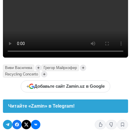
+
+
Виви Василева
Грегор Майрхофер
+
Recycling Concerto
+
Добавьте сайт Zamin.uz в Google
Читайте «Zamin» в Telegram!