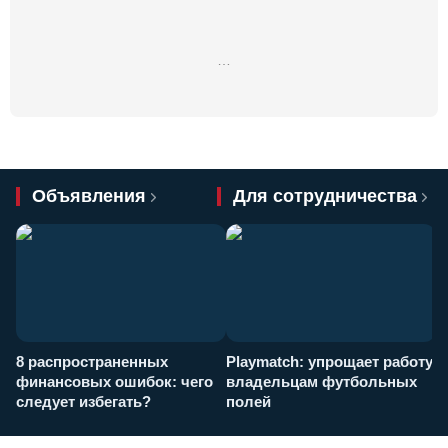
…
Объявления
Для сотрудничества
8 распространенных
Playmatch: упрощает работу
P
финансовых ошибок: чего
владельцам футбольных
н
следует избегать?
полей
и
п