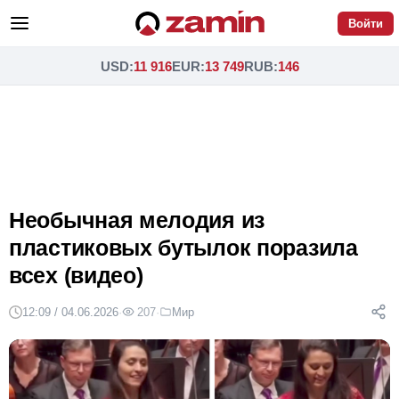
Войти
USD
:
11 916
EUR
:
13 749
RUB
:
146
Необычная мелодия из
пластиковых бутылок поразила
всех (видео)
12:09 / 04.06.2026
·
207
·
Мир