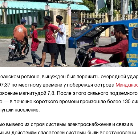
кеанском регионе, вынужден был пережить очередной уда
 07:37 по местному времени у побережья острова
Миндана
ясение магнитудой 7,8. После этого сильного подземного
о — в течение короткого времени произошло более 130 си
угали население.
ю вывело из строя системы электроснабжения и связи в
вным действиям спасателей системы были восстановлены.