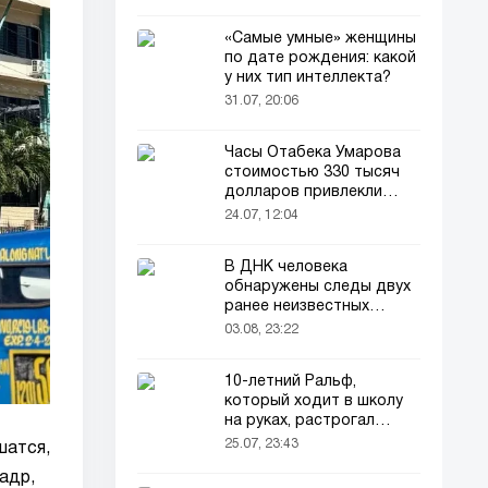
«Самые умные» женщины
по дате рождения: какой
у них тип интеллекта?
31.07, 20:06
Часы Отабека Умарова
стоимостью 330 тысяч
долларов привлекли
всеобщее внимание в
24.07, 12:04
сети!
В ДНК человека
обнаружены следы двух
ранее неизвестных
предков
03.08, 23:22
10-летний Ральф,
который ходит в школу
на руках, растрогал
пользователей соцсетей
25.07, 23:43
шатся,
адр,