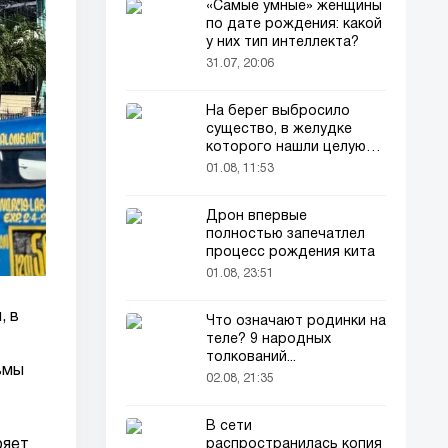
«Самые умные» женщины
по дате рождения: какой
у них тип интеллекта?
31.07, 20:06
На берег выбросило
существо, в желудке
которого нашли целую
добычу
01.08, 11:53
Дрон впервые
полностью запечатлел
процесс рождения кита
01.08, 23:51
, в
Что означают родинки на
теле? 9 народных
толкований...
вмы
02.08, 21:35
В сети
ряет
распространилась копия