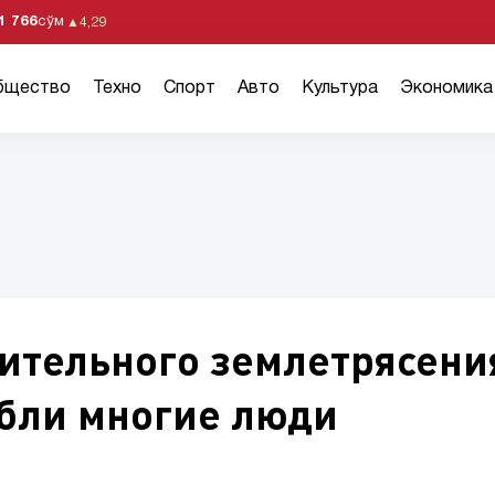
1 766
сўм
▲
4,29
бщество
Техно
Спорт
Авто
Культура
Экономика
шительного землетрясени
бли многие люди