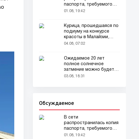
паспорта, требуемого
во
для домашних животных
01.08, 19:42
Курица, прошедшаяся по
подиуму на конкурсе
красоты в Малайзии,
привлекла внимание
04.08, 07:02
зрителей
Ожидаемое 20 лет
полное солнечное
затмение можно будет
наблюдать в августе
03.08, 18:31
Обсуждаемое
В сети
распространилась копия
паспорта, требуемого
для домашних животных
01.08, 19:42