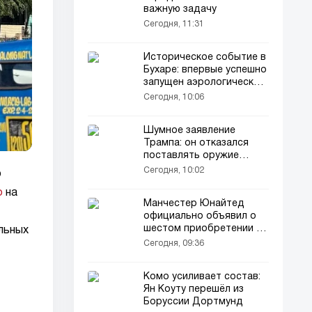
важную задачу
Сегодня, 11:31
Историческое событие в
Бухаре: впервые успешно
запущен аэрологический
шар!
Сегодня, 10:06
Шумное заявление
Трампа: он отказался
поставлять оружие
Украине!
Сегодня, 10:02
р
о
на
Манчестер Юнайтед
официально объявил о
шестом приобретении в
льных
летнее трансферное
Сегодня, 09:36
окно
Комо усиливает состав:
Ян Коуту перешёл из
Боруссии Дортмунд