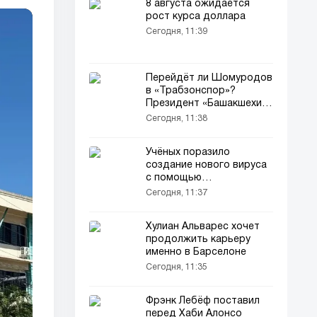
8 августа ожидается
рост курса доллара
Сегодня, 11:39
Перейдёт ли Шомуродов
в «Трабзонспор»?
Президент «Башакшехир»
сделал заявление
Сегодня, 11:38
Учёных поразило
создание нового вируса
с помощью
искусственного
Сегодня, 11:37
интеллекта
Хулиан Альварес хочет
продолжить карьеру
именно в Барселоне
Сегодня, 11:35
Фрэнк Лебёф поставил
перед Хаби Алонсо