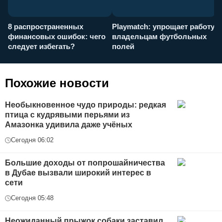
8 распространенных
Playmatch: упрощает работу
P
финансовых ошибок: чего
владельцам футбольных
н
следует избегать?
полей
и
п
Похожие новости
Необыкновенное чудо природы: редкая
птица с кудрявыми перьями из
Амазонка удивила даже учёных
Сегодня 06:02
Большие доходы от попрошайничества
в Дубае вызвали широкий интерес в
сети
Сегодня 05:48
Неожиданный прыжок собаки заставил