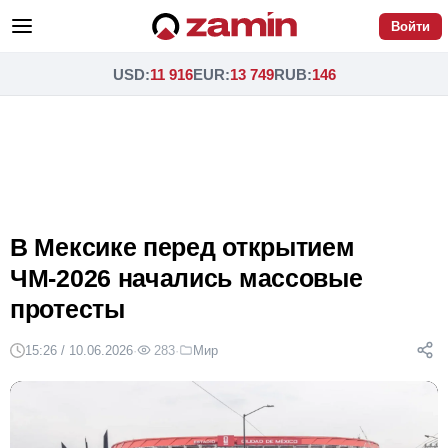
Войти
USD
:
11 916
EUR
:
13 749
RUB
:
146
В Мексике перед открытием
ЧМ-2026 начались массовые
протесты
15:26 / 10.06.2026
·
283
·
Мир