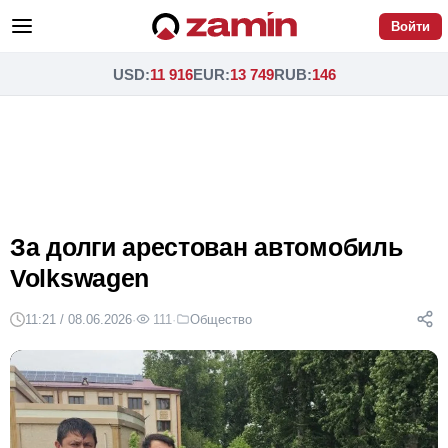
Войти
USD
:
11 916
EUR
:
13 749
RUB
:
146
За долги арестован автомобиль
Volkswagen
11:21 / 08.06.2026
·
111
·
Общество