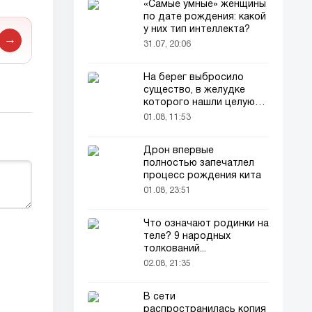
«Самые умные» женщины
по дате рождения: какой
у них тип интеллекта?
→
31.07, 20:06
На берег выбросило
существо, в желудке
которого нашли целую
добычу
01.08, 11:53
Дрон впервые
полностью запечатлел
процесс рождения кита
01.08, 23:51
Что означают родинки на
теле? 9 народных
толкований...
02.08, 21:35
В сети
распространилась копия