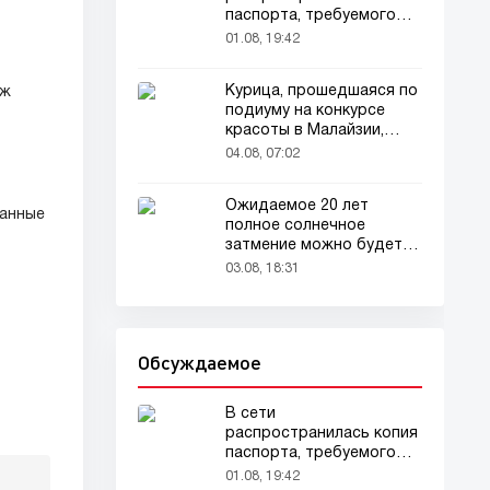
паспорта, требуемого
для домашних животных
01.08, 19:42
Курица, прошедшаяся по
аж
подиуму на конкурсе
красоты в Малайзии,
привлекла внимание
04.08, 07:02
зрителей
Ожидаемое 20 лет
данные
полное солнечное
затмение можно будет
наблюдать в августе
03.08, 18:31
Обсуждаемое
В сети
распространилась копия
паспорта, требуемого
для домашних животных
01.08, 19:42