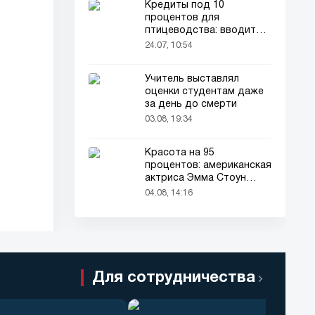
Кредиты под 10
процентов для
птицеводства: вводится
новый порядок
24.07, 10:54
Учитель выставлял
оценки студентам даже
за день до смерти
03.08, 19:34
Красота на 95
процентов: американская
актриса Эмма Стоун
признана самой красивой
04.08, 14:16
женщиной в мире!
Для сотрудничества