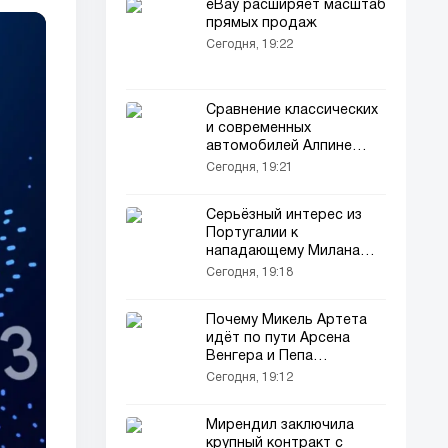
eBay расширяет масштаб
прямых продаж
Сегодня, 19:22
Сравнение классических
и современных
автомобилей Алпине
А110
Сегодня, 19:21
Серьёзный интерес из
Португалии к
нападающему Милана
Сантьяго Хименесу
Сегодня, 19:18
Почему Микель Артета
идёт по пути Арсена
Венгера и Пепа
Гвардиолы
Сегодня, 19:12
Мирендил заключила
крупный контракт с