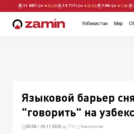
11 887
сўм
13 717
сўм
146
сўм
$
€
₽
¥
▼
55,49
▼
25,83
▼
1,05
Узбекистан
Мир
О
Языковой барьер сня
"говорить" на узбек
00:08 / 29.11.2025
·
774
·
Технологии