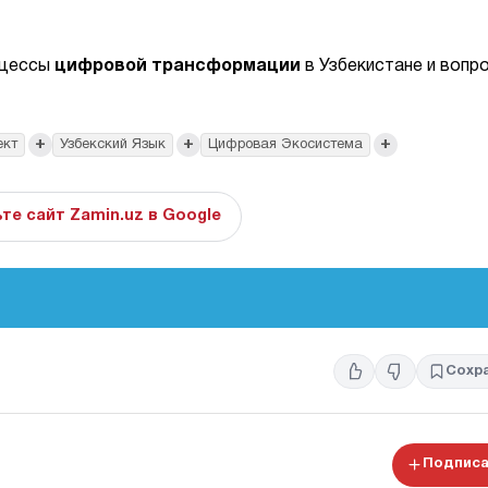
оцессы
цифровой трансформации
в Узбекистане и вопр
+
+
+
ект
Узбекский Язык
Цифровая Экосистема
те сайт Zamin.uz в Google
Сохр
Подписа