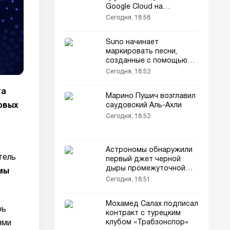
Google Cloud на
разработку
Сегодня, 18:58
самоулучшающегося ИИ
Suno начинает
маркировать песни,
созданные с помощью
искусственного
Сегодня, 18:52
интеллекта
та
Марино Пушич возглавил
овых
саудовский Аль-Ахли
Сегодня, 18:52
Астрономы обнаружили
тель
первый джет черной
дыры промежуточной
мы
массы
Сегодня, 18:51
Мохамед Салах подписал
рь
контракт с турецким
клубом «Трабзонспор»
ями