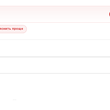
яснить проще
…