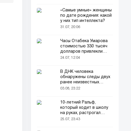
«Самые умные» женщины
по дате рождения: какой
у них тип интеллекта?
31.07, 20:06
Часы Отабека Умарова
стоимостью 330 тысяч
долларов привлекли
всеобщее внимание в
24.07, 12:04
сети!
В ДНК человека
обнаружены следы двух
ранее неизвестных
предков
03.08, 23:22
10-летний Ральф,
который ходит в школу
на руках, растрогал
пользователей соцсетей
25.07, 23:43