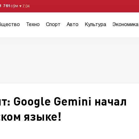
1 761
сўм
▼
7,04
бщество
Техно
Спорт
Авто
Культура
Экономика
т: Google Gemini начал
ском языке!