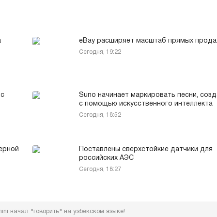
а
eBay расширяет масштаб прямых прод
Сегодня, 19:22
 с
Suno начинает маркировать песни, соз
с помощью искусственного интеллекта
Сегодня, 18:52
ерной
Поставлены сверхстойкие датчики для
российских АЭС
Сегодня, 18:27
ini начал "говорить" на узбекском языке!