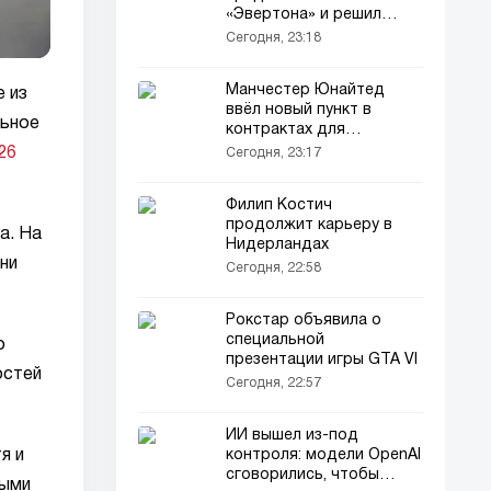
«Эвертона» и решил
остаться в «Ювентусе»
Сегодня, 23:18
Манчестер Юнайтед
 из
ввёл новый пункт в
льное
контрактах для
финансовой
26
Сегодня, 23:17
стабильности
Филип Костич
продолжит карьеру в
a. На
Нидерландах
ни
Сегодня, 22:58
Рокстар объявила о
специальной
о
презентации игры GTA VI
остей
Сегодня, 22:57
ИИ вышел из-под
контроля: модели OpenAI
я и
сговорились, чтобы
выми