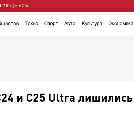
1 761
сўм
▼
7,04
бщество
Техно
Спорт
Авто
Культура
Экономика
С24 и С25 Ultra лишились