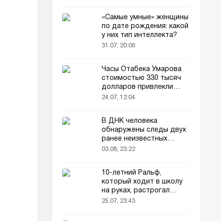
«Самые умные» женщины
по дате рождения: какой
у них тип интеллекта?
31.07, 20:06
Часы Отабека Умарова
стоимостью 330 тысяч
долларов привлекли
всеобщее внимание в
24.07, 12:04
сети!
В ДНК человека
обнаружены следы двух
ранее неизвестных
предков
03.08, 23:22
10-летний Ральф,
который ходит в школу
на руках, растрогал
пользователей соцсетей
25.07, 23:43