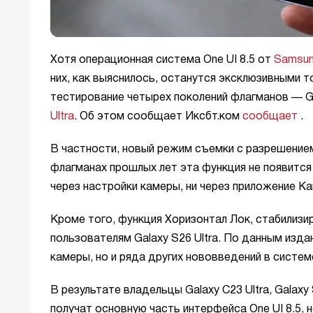
Хотя операционная система One UI 8.5 от
Samsu
них, как выяснилось, останутся эксклюзивными т
тестирование четырех поколений флагманов — Galax
Ultra
. Об этом сообщает Иксбт.ком
сообщает
.
В частности, новый режим съемки с разрешением 
флагманах прошлых лет эта функция не появится
через настройки камеры, ни через приложение К
Кроме того, функция Хоризонтал Лок, стабилиз
пользователям Galaxy S26 Ultra. По данным изд
камеры, но и ряда других нововведений в систем
В результате владельцы Galaxy С23 Ultra, Galaxy 
получат основную часть интерфейса One UI 8.5,