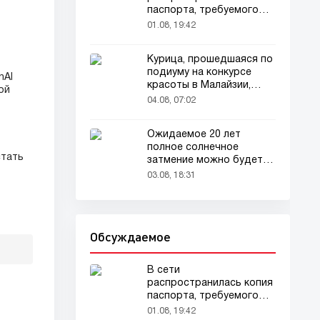
паспорта, требуемого
для домашних животных
01.08, 19:42
Курица, прошедшаяся по
подиуму на конкурсе
nAI
красоты в Малайзии,
ой
привлекла внимание
04.08, 07:02
зрителей
Ожидаемое 20 лет
полное солнечное
стать
затмение можно будет
наблюдать в августе
03.08, 18:31
Обсуждаемое
В сети
распространилась копия
паспорта, требуемого
для домашних животных
01.08, 19:42