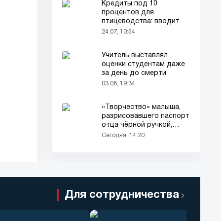
Кредиты под 10
процентов для
птицеводства: вводится
новый порядок
24.07, 10:54
Учитель выставлял
оценки студентам даже
за день до смерти
03.08, 19:34
«Творчество» малыша,
разрисовавшего паспорт
отца чёрной ручкой,
привлекло всеобщее
Сегодня, 14:20
внимание
Для сотрудничества