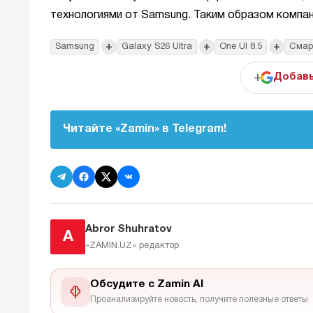
технологиями от Samsung. Таким образом компан
+
+
+
Samsung
Galaxy S26 Ultra
One UI 8.5
Смар
+
Добавь
Читайте «Zamin» в Telegram!
Abror Shuhratov
A
«ZAMIN.UZ»
редактор
Обсудите с Zamin AI
Проанализируйте новость, получите полезные ответы