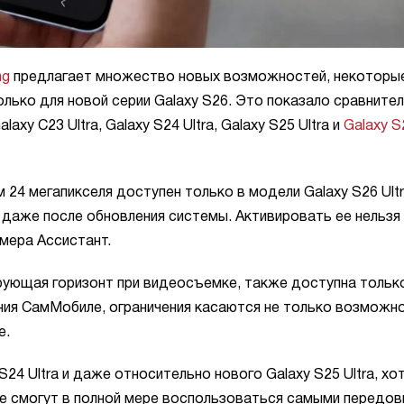
ng
предлагает множество новых возможностей, некоторые
олько для новой серии Galaxy S26. Это показало сравните
y С23 Ultra, Galaxy S24 Ultra, Galaxy S25 Ultra и
Galaxy S
24 мегапикселя доступен только в модели Galaxy S26 Ultr
 даже после обновления системы. Активировать ее нельзя 
амера Ассистант.
ирующая горизонт при видеосъемке, также доступна тольк
ания СамМобиле, ограничения касаются не только возможн
е.
S24 Ultra и даже относительно нового Galaxy S25 Ultra, хот
 не смогут в полной мере воспользоваться самыми передо