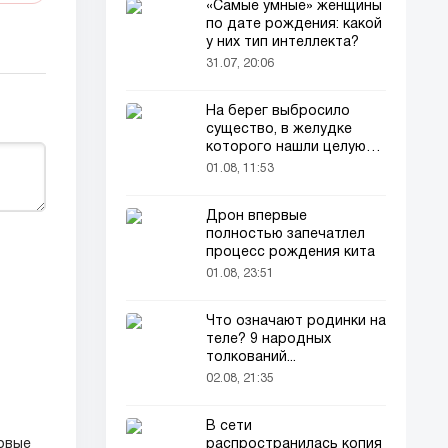
«Самые умные» женщины
по дате рождения: какой
у них тип интеллекта?
31.07, 20:06
На берег выбросило
существо, в желудке
которого нашли целую
добычу
01.08, 11:53
Дрон впервые
полностью запечатлел
процесс рождения кита
01.08, 23:51
Что означают родинки на
теле? 9 народных
толкований...
02.08, 21:35
В сети
распространилась копия
овые