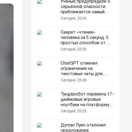
Учёные предупредили о
серьёзной опасности:
приближается самый
жаркий год в истории
Сегодня, 23:34
Секрет «чтения»
человека за 5 секунд: 5
простых способов от
психологов
Сегодня, 23:30
ChatGPT отменил
ограничения на
текстовые чаты для
бесплатных
Сегодня, 23:26
пользователей
Тундеробот перевела 17-
дюймовые игровые
ноутбуки на платформу
AMD
Сегодня, 23:23
Дуглас Луис отклонил
предложение