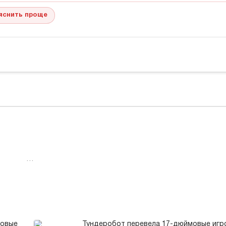
яснить проще
…
товые
Тундеробот перевела 17-дюймовые игр