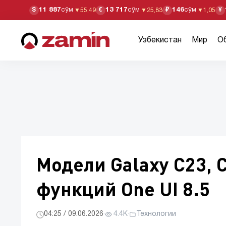
11 887
сўм
13 717
сўм
146
сўм
$
€
₽
¥
▼
55,49
▼
25,83
▼
1,05
Узбекистан
Мир
О
Модели Galaxy С23, 
функций One UI 8.5
04:25 / 09.06.2026
·
4.4K
·
Технологии