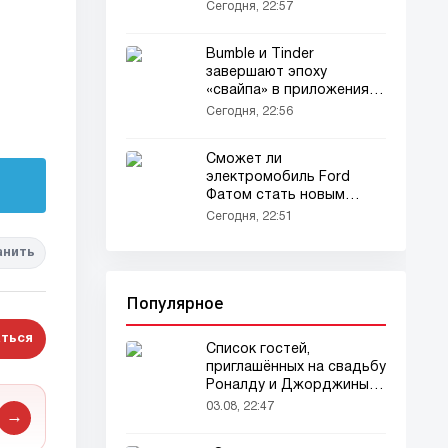
сбежать из замкнутой
Сегодня, 22:57
среды
Bumble и Tinder
завершают эпоху
«свайпа» в приложениях
для знакомств
Сегодня, 22:56
Сможет ли
электромобиль Ford
Фатом стать новым
Таурус для компании?
Сегодня, 22:51
анить
Популярное
ться
Список гостей,
приглашённых на свадьбу
Роналду и Джорджины,
вызвал ажиотаж
03.08, 22:47
→