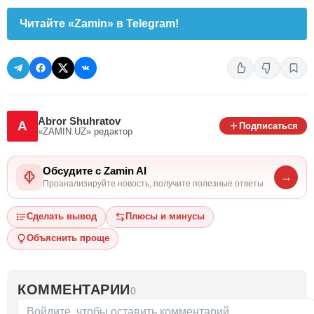
Читайте «Zamin» в Telegram!
Abror Shuhratov
A
Подписаться
«ZAMIN.UZ»
редактор
Обсудите с Zamin AI
→
Проанализируйте новость, получите полезные ответы
Сделать вывод
Плюсы и минусы
Объяснить проще
КОММЕНТАРИИ
0