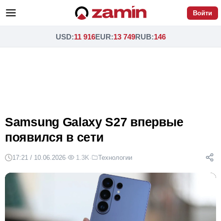
Войти
USD
:
11 916
EUR
:
13 749
RUB
:
146
Samsung Galaxy S27 впервые
появился в сети
17:21 / 10.06.2026
·
1.3K
·
Технологии