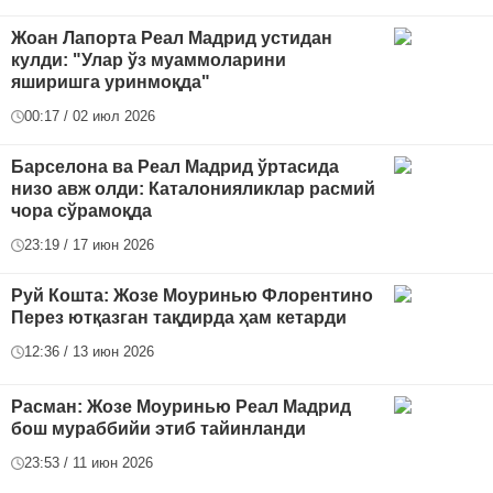
Жоан Лапорта Реал Мадрид устидан
кулди: "Улар ўз муаммоларини
яширишга уринмоқда"
00:17 / 02 июл 2026
Барселона ва Реал Мадрид ўртасида
низо авж олди: Каталонияликлар расмий
чора сўрамоқда
23:19 / 17 июн 2026
Руй Кошта: Жозе Моуринью Флорентино
Перез ютқазган тақдирда ҳам кетарди
12:36 / 13 июн 2026
Расман: Жозе Моуринью Реал Мадрид
бош мураббийи этиб тайинланди
23:53 / 11 июн 2026