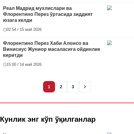
Реал Мадрид мухлислари ва
Флорентино Перез ўртасида зиддият
юзага келди
02:54 / 15 май 2026
Флорентино Перез Хаби Алонсо ва
Винисиус Жуниор масаласига ойдинлик
киритди
15:00 / 14 май 2026
1
2
3
Кунлик энг кўп ўқилганлар