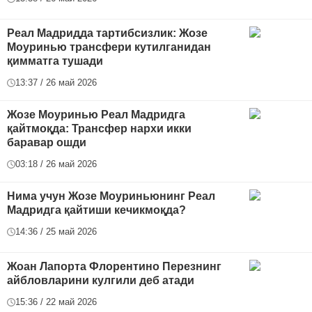
Реал Мадридда тартибсизлик: Жозе
Моуринью трансфери кутилганидан
қимматга тушади
13:37 / 26 май 2026
Жозе Моуринью Реал Мадридга
қайтмоқда: Трансфер нархи икки
баравар ошди
03:18 / 26 май 2026
Нима учун Жозе Моуриньюнинг Реал
Мадридга қайтиши кечикмоқда?
14:36 / 25 май 2026
Жоан Лапорта Флорентино Перезнинг
айбловларини кулгили деб атади
15:36 / 22 май 2026