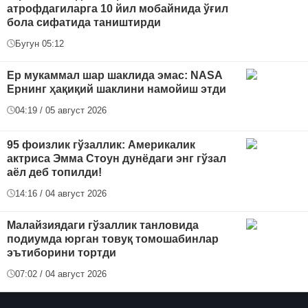
атрофдагиларга 10 йил мобайнида ўғил
бола сифатида таништирди
Бугун 05:12
Ер мукаммал шар шаклида эмас: NASA
Ернинг ҳақиқий шаклини намойиш этди
04:19 / 05 август 2026
95 фоизлик гўзаллик: Америкалик
актриса Эмма Стоун дунёдаги энг гўзал
аёл деб топилди!
14:16 / 04 август 2026
Малайзиядаги гўзаллик танловида
подиумда юрган товуқ томошабинлар
эътиборини тортди
07:02 / 04 август 2026