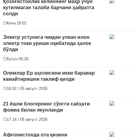
Қозоғистонлик келиннинг маҳр учун
кутилмаган талаби барчани ҳайратга
солди
Кеча 18:01
Электр устунига чиққан улкан илон
электр токи уриши оқибатида ҳалок
бўлди
Бугун 05:20
Олимлар Ер аҳолисини икки баравар
камайтиришни таклиф қилди
16:02 / 05 август 2026
21 ёшли блогернинг сўнгги саёҳати
фожиа билан якунланди
17:14 / 05 август 2026
Афғонистонда ота қизини