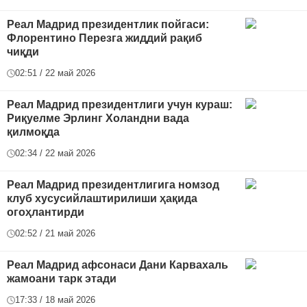
Реал Мадрид президентлик пойгаси:
Флорентино Перезга жиддий рақиб
чиқди
02:51 / 22 май 2026
Реал Мадрид президентлиги учун кураш:
Риқуелме Эрлинг Холандни вада
қилмоқда
02:34 / 22 май 2026
Реал Мадрид президентлигига номзод
клуб хусусийлаштирилиши ҳақида
огоҳлантирди
02:52 / 21 май 2026
Реал Мадрид афсонаси Дани Карвахаль
жамоани тарк этади
17:33 / 18 май 2026