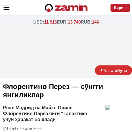
Кириш
USD
:
11 916
EUR
:
13 749
RUB
:
146
+
Тегга обуна
Флорентино Перез — сўнгги
янгиликлар
Реал Мадрид ва Майкл Олисе:
Флорентино Перез янги “Галактико”
учун ҳаракат бошлади
13:54 / 20 июл 2026