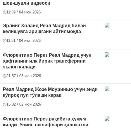
шов-шувли видеоси
11:59 / 04 июн 2026
Эрлинг Холанд Реал Мадрид билан
келишувга эришгани айтилмоқда
11:51 / 04 июн 2026
Флорентино Перез Реал Мадрид учун
ҳафтанинг илк йирик трансферини
эълон қилади
21:57 / 03 июн 2026
Реал Мадрид Жозе Моуринью учун энди
кўпроқ пул тўлаши керак
15:32 / 02 июн 2026
Флорентино Перез рақибига ҳужум
қилди: Унинг таклифлари ҳалокатли