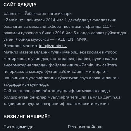
САЙТ ҲАҚИДА
«Zamin» – Ўзбекистон янгиликлари.
«Zamin.uz» лойиҳаси 2014 йил 1 декабрда ўз фаолиятини
бошлаган ва оммавий ахборот воситаси сифатида 1117-
рақамли гувоҳнома билан 2016 йил 5 июлда давлат рўйхатидан
ўтган. Лойиҳа муассиси — «ALLTEN» МЧЖ.
Электрон манзил:
info@zamin.uz
.
Матнли материалларни тўлиқ кўчириш ёки қисман иқтибос
келтиришга, шунингдек, фотографик, график, аудио ва/ёки
видеоматериаллардан фойдаланишга «Zamin.uz» сайтига
гиперҳавола мавжуд бўлган ва/ёки «Zamin» интернет-
нашрининг муаллифлигини кўрсатувчи ёзув илова қилинган
тақдирда йўл қўйилади.
Сайтда эълон қилинаётган муаллифлик мақолаларида
билдирилган фикрлар муаллифга тегишли ва улар Zamin.uz
таҳририяти нуқтаи назарини ифода этмаслиги мумкин.
БИЗНИНГ НАШРИЁТ
Биз ҳақимизда
Реклама жойлаш