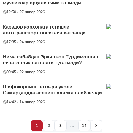
музликлар орқали ечим топилди
12:50 / 27 январ 2026
Қарздор корхонага тегишли
автотранспорт воситаси хатланди
17:35 / 24 январ 2026
Нима сабабдан Эркинжон Турдимовнинг
сенаторлик ваколати тугатилди?
09:45 / 22 январ 2026
Шифокорнинг нотўғри уколи
Самарқандда аёлнинг ўлимга олиб келди
14:42 / 14 январ 2026
…
1
2
3
14