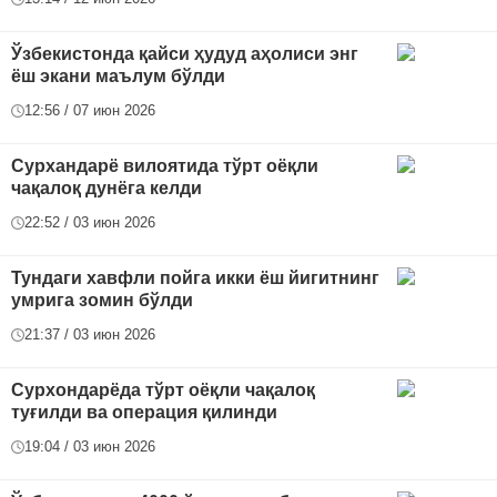
Ўзбекистонда қайси ҳудуд аҳолиси энг
ёш экани маълум бўлди
12:56 / 07 июн 2026
Сурхандарё вилоятида тўрт оёқли
чақалоқ дунёга келди
22:52 / 03 июн 2026
Тундаги хавфли пойга икки ёш йигитнинг
умрига зомин бўлди
21:37 / 03 июн 2026
Сурхондарёда тўрт оёқли чақалоқ
туғилди ва операция қилинди
19:04 / 03 июн 2026