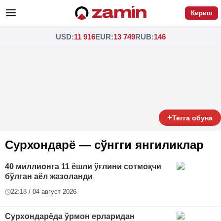
Кириш
USD
:
11 916
EUR
:
13 749
RUB
:
146
+
Тегга обуна
Сурхондарё — сўнгги янгиликлар
40 миллионга 11 ёшли ўғлини сотмоқчи
бўлган аёл жазоланди
22:18 / 04 август 2026
Сурхондарёда ўрмон ерларидан