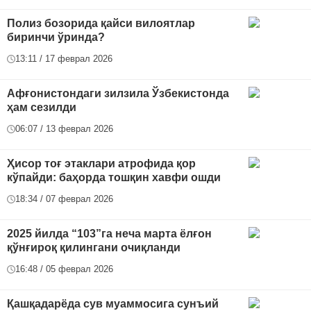
Полиз бозорида қайси вилоятлар
биринчи ўринда?
13:11 / 17 феврал 2026
Афғонистондаги зилзила Ўзбекистонда
ҳам сезилди
06:07 / 13 феврал 2026
Ҳисор тоғ этаклари атрофида қор
кўпайди: баҳорда тошқин хавфи ошди
18:34 / 07 феврал 2026
2025 йилда “103”га неча марта ёлғон
қўнғироқ қилингани очиқланди
16:48 / 05 феврал 2026
Қашқадарёда сув муаммосига сунъий