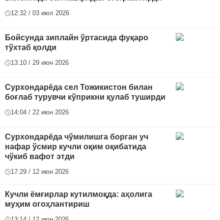
12:32 / 03 июл 2026
Бойсунда зиплайн ўртасида фуқаро
тўхтаб қолди
13:10 / 29 июн 2026
Сурхондарёда сел Тожикистон билан
боғлаб турувчи кўприкни қулаб туширди
14:04 / 22 июн 2026
Сурхондарёда чўмилишга борган уч
нафар ўсмир кучли оқим оқибатида
чўкиб вафот этди
17:29 / 12 июн 2026
Кучли ёмғирлар кутилмоқда: аҳолига
муҳим огоҳлантириш
13:14 / 12 июн 2026