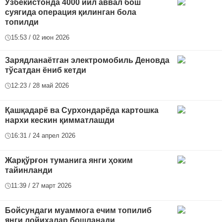
Ўзбекистонда 4000 йил аввал бош
суягида операция қилинган бола
топилди
15:53 / 02 июн 2026
Зарядланаётган электромобиль Деновда
тўсатдан ёниб кетди
12:23 / 28 май 2026
Қашқадарё ва Сурхондарёда картошка
нархи кескин қимматлашди
16:31 / 24 апрел 2026
Жарқўрғон туманига янги ҳоким
тайинланди
11:39 / 27 март 2026
Бойсундаги муаммога ечим топилиб
янги лойиҳалар бошланади