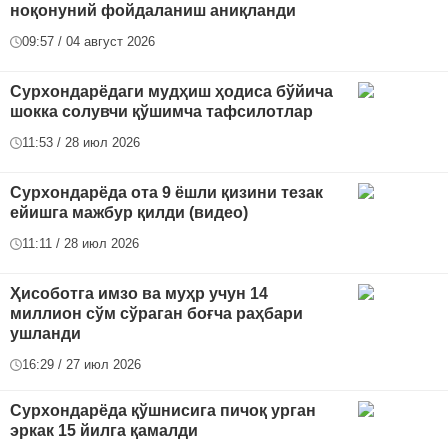
ноқонуний фойдаланиш аниқланди
09:57 / 04 август 2026
Сурхондарёдаги мудҳиш ҳодиса бўйича
шокка солувчи қўшимча тафсилотлар
11:53 / 28 июл 2026
Сурхондарёда ота 9 ёшли қизини тезак
ейишга мажбур қилди (видео)
11:11 / 28 июл 2026
Ҳисоботга имзо ва муҳр учун 14
миллион сўм сўраган боғча раҳбари
ушланди
16:29 / 27 июл 2026
Сурхондарёда қўшнисига пичоқ урган
эркак 15 йилга қамалди