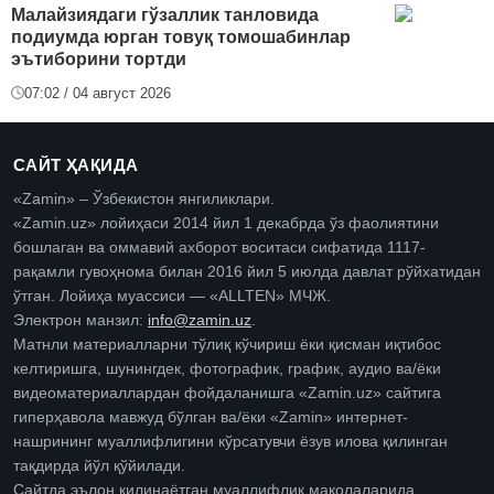
Малайзиядаги гўзаллик танловида
подиумда юрган товуқ томошабинлар
эътиборини тортди
07:02 / 04 август 2026
САЙТ ҲАҚИДА
«Zamin» – Ўзбекистон янгиликлари.
«Zamin.uz» лойиҳаси 2014 йил 1 декабрда ўз фаолиятини
бошлаган ва оммавий ахборот воситаси сифатида 1117-
рақамли гувоҳнома билан 2016 йил 5 июлда давлат рўйхатидан
ўтган. Лойиҳа муассиси — «ALLTEN» МЧЖ.
Электрон манзил:
info@zamin.uz
.
Матнли материалларни тўлиқ кўчириш ёки қисман иқтибос
келтиришга, шунингдек, фотографик, график, аудио ва/ёки
видеоматериаллардан фойдаланишга «Zamin.uz» сайтига
гиперҳавола мавжуд бўлган ва/ёки «Zamin» интернет-
нашрининг муаллифлигини кўрсатувчи ёзув илова қилинган
тақдирда йўл қўйилади.
Сайтда эълон қилинаётган муаллифлик мақолаларида