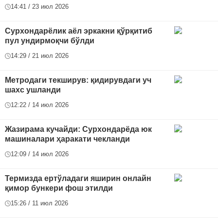
14:41 / 23 июл 2026
Сурхондарёлик аёл эркакни қўрқитиб
пул ундирмоқчи бўлди
14:29 / 21 июл 2026
Метродаги текширув: қидирувдаги уч
шахс ушланди
12:22 / 14 июл 2026
Жазирама кучайди: Сурхондарёда юк
машиналари ҳаракати чекланди
12:09 / 14 июл 2026
Термизда eртўладаги яширин онлайн
қимор бункери фош этилди
15:26 / 11 июл 2026