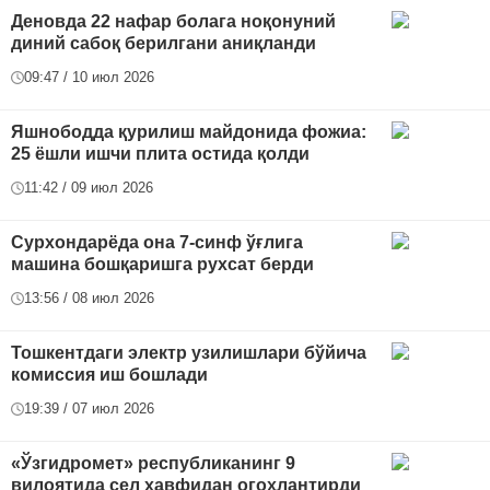
Деновда 22 нафар болага ноқонуний
диний сабоқ берилгани аниқланди
09:47 / 10 июл 2026
Яшнободда қурилиш майдонида фожиа:
25 ёшли ишчи плита остида қолди
11:42 / 09 июл 2026
Сурхондарёда она 7-синф ўғлига
машина бошқаришга рухсат берди
13:56 / 08 июл 2026
Тошкентдаги электр узилишлари бўйича
комиссия иш бошлади
19:39 / 07 июл 2026
«Ўзгидромет» республиканинг 9
вилоятида сел хавфидан огоҳлантирди