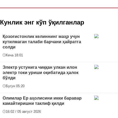
Кунлик энг кўп ўқилганлар
Қозоғистонлик келиннинг маҳр учун
кутилмаган талаби барчани ҳайратга
солди
Кеча 18:01
Электр устунига чиққан улкан илон
электр токи уриши оқибатида ҳалок
бўлди
Бугун 05:20
Олимлар Ер аҳолисини икки баравар
камайтиришни таклиф қилди
16:02 / 05 август 2026