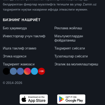
билдирилган фикрлар муаллифга тегишли ва улар Zamin.uz
таҳририяти нуқтаи назарини ифода этмаслиги мумкин.
БИЗНИНГ НАШРИЁТ
Биз ҳақимизда
Реклама жойлаш
Инвесторлар учун таклиф
Маълумотлардан
фойдаланиш
Ишга таклиф этамиз
Таҳририят сиёсати
Этика кодекси
Тузатишлар сиёсати
Таҳририят жамоаси
Эгалик ва молиялаштириш
+18
© 2014-
2026