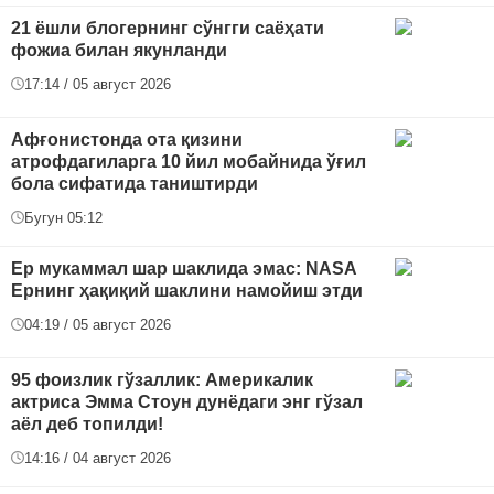
21 ёшли блогернинг сўнгги саёҳати
фожиа билан якунланди
17:14 / 05 август 2026
Афғонистонда ота қизини
атрофдагиларга 10 йил мобайнида ўғил
бола сифатида таништирди
Бугун 05:12
Ер мукаммал шар шаклида эмас: NASA
Ернинг ҳақиқий шаклини намойиш этди
04:19 / 05 август 2026
95 фоизлик гўзаллик: Америкалик
актриса Эмма Стоун дунёдаги энг гўзал
аёл деб топилди!
14:16 / 04 август 2026