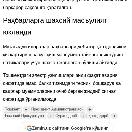
барқарор сақлашга қаратилган.
Раҳбарларга шахсий масъулият
юкланди
Мутасадди идоралар раҳбарлари дебитор қарздорликни
қисқартириш ва куз-қиш мавсумига тайёргарлик кўриш
натижалари учун шахсан жавобгар бўлиши айтилди.
Тошкентдаги электр узилишлари энди фақат авария
сифатида эмас, балки тизимдаги техник, бошқарув ва
кадрлар муаммоларини очиб берган жиддий сигнал
сифатида ўрганилмоқда.
+
+
Тошкент
Президент Администрацияси
+
+
+
Ғомавий Прокуратура
Сурхондарё
Қашқадарё
+
Zamin.uz сайтини Google'га қўшинг