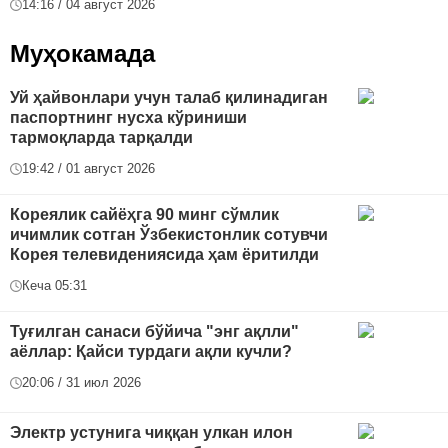
14:16 / 04 август 2026
Муҳокамада
Уй ҳайвонлари учун талаб қилинадиган
паспортнинг нусха кўриниши
тармоқларда тарқалди
19:42 / 01 август 2026
Кореялик сайёҳга 90 минг сўмлик
ичимлик сотган Ўзбекистонлик сотувчи
Корея телевидениясида ҳам ёритилди
Кеча 05:31
Туғилган санаси бўйича "энг ақлли"
аёллар: Қайси турдаги ақли кучли?
20:06 / 31 июл 2026
Электр устунига чиққан улкан илон