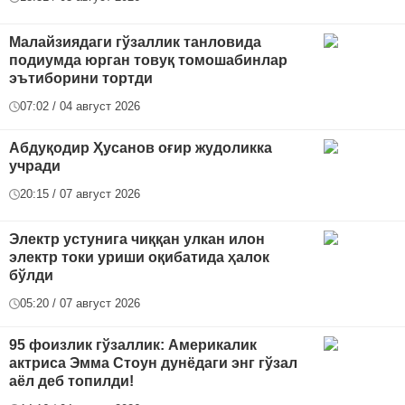
Малайзиядаги гўзаллик танловида
подиумда юрган товуқ томошабинлар
эътиборини тортди
07:02 / 04 август 2026
Абдуқодир Ҳусанов оғир жудоликка
учради
20:15 / 07 август 2026
Электр устунига чиққан улкан илон
электр токи уриши оқибатида ҳалок
бўлди
05:20 / 07 август 2026
95 фоизлик гўзаллик: Америкалик
актриса Эмма Стоун дунёдаги энг гўзал
аёл деб топилди!