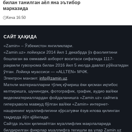
билан танилган аёл яна эътибор
марказида
Кеча 16:50
САЙТ ҲАҚИДА
«Zamin» – Ўзбекистон янгиликлари.
«Zamin.uz» лойиҳаси 2014 йил 1 декабрда ўз фаолиятини
бошлаган ва оммавий ахборот воситаси сифатида 1117-
рақамли гувоҳнома билан 2016 йил 5 июлда давлат рўйхатидан
ўтган. Лойиҳа муассиси — «ALLTEN» МЧЖ.
Электрон манзил:
info@zamin.uz
.
Матнли материалларни тўлиқ кўчириш ёки қисман иқтибос
келтиришга, шунингдек, фотографик, график, аудио ва/ёки
видеоматериаллардан фойдаланишга «Zamin.uz» сайтига
гиперҳавола мавжуд бўлган ва/ёки «Zamin» интернет-
нашрининг муаллифлигини кўрсатувчи ёзув илова қилинган
тақдирда йўл қўйилади.
Сайтда эълон қилинаётган муаллифлик мақолаларида
билдирилган фикрлар муаллифга тегишли ва улар Zamin.uz