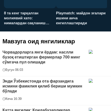
8 та кенг тарқалган
Playmatch: майдон эгалари
P
молиявий хато:
ишини анча
у
нималардан сақланиш
енгиллаштиради
х
керак?
Мавзуга оид янгиликлар
Чорвадорларга янги ёрдам: наслли
бузоқ етиштирган фермерлар 700 минг
сўмгача пул олишади
Бугун 06:03
Энди Ўзбекистонда ота фарзандига
исмини фамилия қилиб бериши мумкин
бўлади
Кеча 16:39
Катта янгилик: Қоидабузарликлар