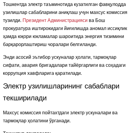
Тошкентда электр таъминотида кузатилган фавқулодда
узилишлар сабабларини аниқлаш учун махсус комиссия
тузилди.
Президент Администрацияси
ва Бош
прокуратура иштирокидаги йиғилишда аномал иссиқлик
ҳамда юқори юкламалар шароитида энергия тизимини
барқарорлаштириш чоралари белгиланди.
Энди асосий эътибор ускуналар ҳолати, тармоқлар
сифати, авария бригадалари тайёргарлиги ва соҳадаги
коррупция хавфларига қаратилади.
Электр узилишларининг сабаблари
текширилади
Махсус комиссия пойтахтдаги электр ускуналари ва
тармоқлар ҳолатини ўрганади.