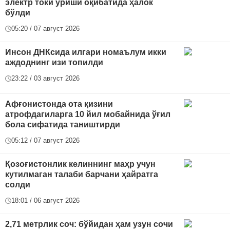
электр токи уриши оқибатида ҳалок
бўлди
05:20 / 07 август 2026
Инсон ДНКсида илгари номаълум икки
аждоднинг изи топилди
23:22 / 03 август 2026
Афғонистонда ота қизини
атрофдагиларга 10 йил мобайнида ўғил
бола сифатида таништирди
05:12 / 07 август 2026
Қозоғистонлик келиннинг маҳр учун
кутилмаган талаби барчани ҳайратга
солди
18:01 / 06 август 2026
2,71 метрлик соч: бўйидан ҳам узун сочи