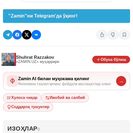
"Zamin"ни Telegram'да ўқинг!
Shuhrat Razzakov
Обуна бўлиш
«ZAMIN.UZ»
муҳаррири
Zamin AI билан муҳокама қилинг
→
Янгиликни таҳлил қилинг, фойдали маслаҳатлар олинг
Хулоса чиқар
Ижобий ва салбий
Соддароқ тушунтир
ИЗОҲЛАР
0