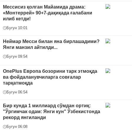
Мессисиз қолган Майамида драма:
«Монтеррей» 90+7-дақиқада ғалабани
илиб кетди!
Бугун 10:01
Неймар Месси билан яна бирлашадими?
Янги манзил айтилди...
Бугун 09:54
OnePlus Европа бозорини тарк этмоқда
ва фойдаланувчиларга совғалар
тарқатмоқда
Бугун 06:54
Бир кунда 1 миллиард сўмдан ортиқ:
"Ўргимчак одам: Янги кун" Ўзбекистонда
рекорд янгиланди
Бугун 06:08