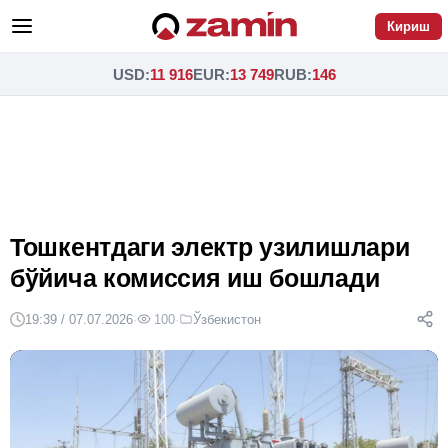
Кириш
USD
:
11 916
EUR
:
13 749
RUB
:
146
Тошкентдаги электр узилишлари
бўйича комиссия иш бошлади
19:39 / 07.07.2026
·
100
·
Ўзбекистон