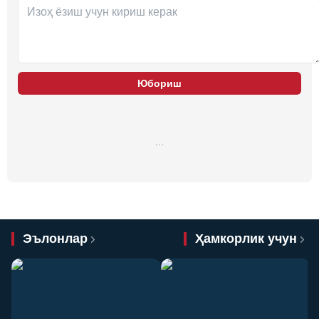
Юбориш
…
Эълонлар
Ҳамкорлик учун