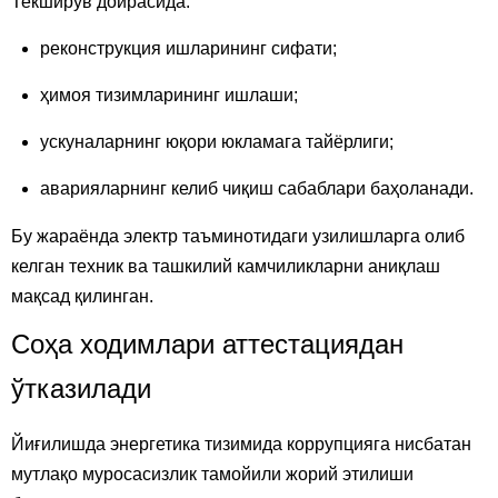
Текширув доирасида:
реконструкция ишларининг сифати;
ҳимоя тизимларининг ишлаши;
ускуналарнинг юқори юкламага тайёрлиги;
аварияларнинг келиб чиқиш сабаблари баҳоланади.
Бу жараёнда электр таъминотидаги узилишларга олиб
келган техник ва ташкилий камчиликларни аниқлаш
мақсад қилинган.
Соҳа ходимлари аттестациядан
ўтказилади
Йиғилишда энергетика тизимида коррупцияга нисбатан
мутлақо муросасизлик тамойили жорий этилиши