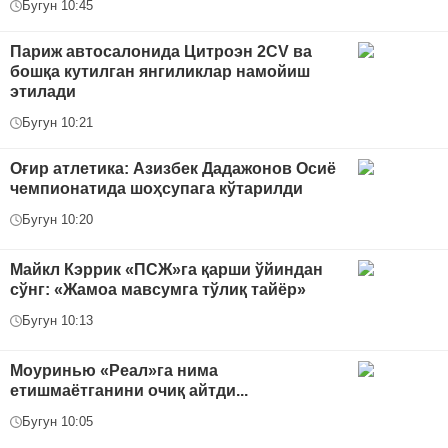
Бугун 10:45
Париж автосалонида Цитроэн 2CV ва
бошқа кутилган янгиликлар намойиш
этилади
Бугун 10:21
Оғир атлетика: Азизбек Дадажонов Осиё
чемпионатида шоҳсупага кўтарилди
Бугун 10:20
Майкл Кэррик «ПСЖ»га қарши ўйиндан
сўнг: «Жамоа мавсумга тўлиқ тайёр»
Бугун 10:13
Моуринью «Реал»га нима
етишмаётганини очиқ айтди...
Бугун 10:05