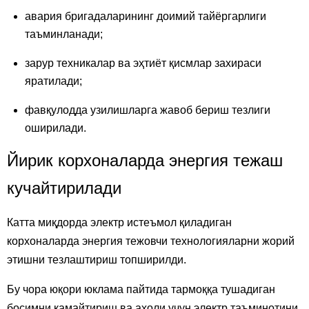
авария бригадаларининг доимий тайёргарлиги
таъминланади;
зарур техникалар ва эҳтиёт қисмлар захираси
яратилади;
фавқулодда узилишларга жавоб бериш тезлиги
оширилади.
Йирик корхоналарда энергия тежаш
кучайтирилади
Катта миқдорда электр истеъмол қиладиган
корхоналарда энергия тежовчи технологияларни жорий
этишни тезлаштириш топширилди.
Бу чора юқори юклама пайтида тармоққа тушадиган
босимни камайтириш ва аҳоли учун электр таъминотини