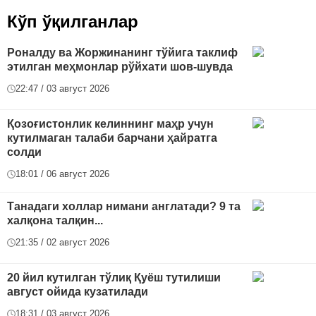
Кўп ўқилганлар
Роналду ва Жоржинанинг тўйига таклиф
этилган меҳмонлар рўйхати шов-шувда
22:47 / 03 август 2026
Қозоғистонлик келиннинг маҳр учун
кутилмаган талаби барчани ҳайратга
солди
18:01 / 06 август 2026
Танадаги холлар нимани англатади? 9 та
халқона талқин...
21:35 / 02 август 2026
20 йил кутилган тўлиқ Қуёш тутилиши
август ойида кузатилади
18:31 / 03 август 2026