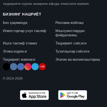
таҳририяти нуқтаи назарини ифода этмаслиги мумкин.
БИЗНИНГ НАШРИЁТ
Биз ҳақимизда
Реклама жойлаш
Инвесторлар учун таклиф
Маълумотлардан
фойдаланиш
Ишга таклиф этамиз
Таҳририят сиёсати
Этика кодекси
Тузатишлар сиёсати
Таҳририят жамоаси
Эгалик ва молиялаштириш
+18
© 2014-
2026