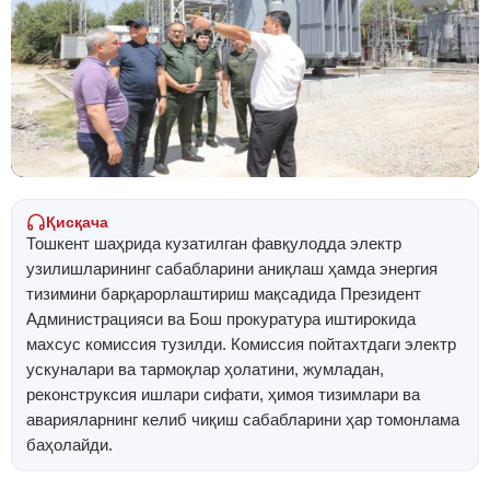
Қисқача
Тошкент шаҳрида кузатилган фавқулодда электр
узилишларининг сабабларини аниқлаш ҳамда энергия
тизимини барқарорлаштириш мақсадида Президент
Администрацияси ва Бош прокуратура иштирокида
махсус комиссия тузилди. Комиссия пойтахтдаги электр
ускуналари ва тармоқлар ҳолатини, жумладан,
реконструксия ишлари сифати, ҳимоя тизимлари ва
аварияларнинг келиб чиқиш сабабларини ҳар томонлама
баҳолайди.