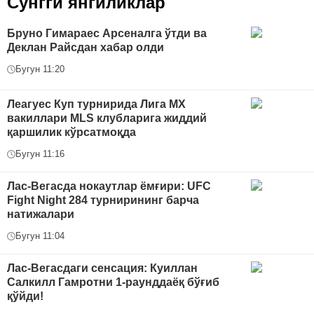
Сўнгги янгиликлар
Бруно Гимараес Арсеналга ўтди ва
Деклан Райсдан хабар олди
Бугун 11:20
Леагуес Куп турнирида Лига МХ
вакиллари MLS клубларига жиддий
қаршилик кўрсатмоқда
Бугун 11:16
Лас-Вегасда нокаутлар ёмғири: UFC
Fight Night 284 турнирининг барча
натижалари
Бугун 11:04
Лас-Вегасдаги сенсация: Куиллан
Салкилл Гамротни 1-раунддаёқ бўғиб
қўйди!