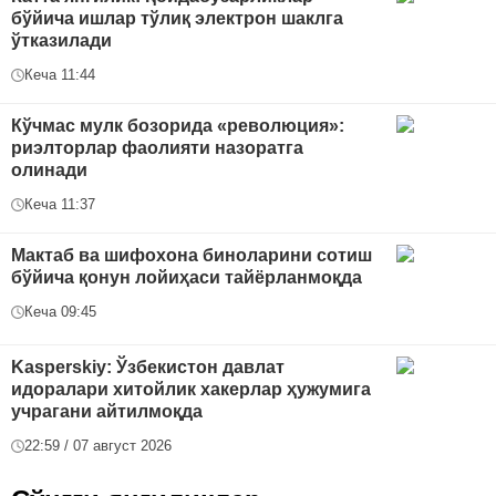
бўйича ишлар тўлиқ электрон шаклга
ўтказилади
Кеча 11:44
Кўчмас мулк бозорида «революция»:
риэлторлар фаолияти назоратга
олинади
Кеча 11:37
Мактаб ва шифохона биноларини сотиш
бўйича қонун лойиҳаси тайёрланмоқда
Кеча 09:45
Kasperskiy: Ўзбекистон давлат
идоралари хитойлик хакерлар ҳужумига
учрагани айтилмоқда
22:59 / 07 август 2026