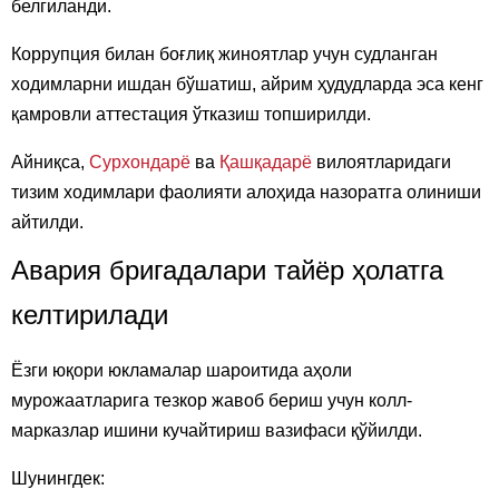
белгиланди.
Коррупция билан боғлиқ жиноятлар учун судланган
ходимларни ишдан бўшатиш, айрим ҳудудларда эса кенг
қамровли аттестация ўтказиш топширилди.
Айниқса,
Сурхондарё
ва
Қашқадарё
вилоятларидаги
тизим ходимлари фаолияти алоҳида назоратга олиниши
айтилди.
Авария бригадалари тайёр ҳолатга
келтирилади
Ёзги юқори юкламалар шароитида аҳоли
мурожаатларига тезкор жавоб бериш учун колл-
марказлар ишини кучайтириш вазифаси қўйилди.
Шунингдек: